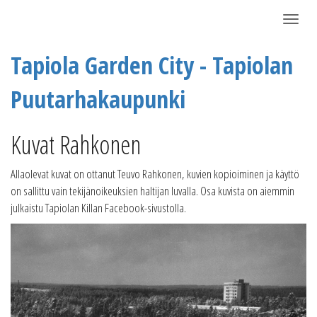
Näytä/P
Tapiola Garden City - Tapiolan
Puutarhakaupunki
Kuvat Rahkonen
Allaolevat kuvat on ottanut Teuvo Rahkonen, kuvien kopioiminen ja käyttö
on sallittu vain tekijänoikeuksien haltijan luvalla. Osa kuvista on aiemmin
julkaistu Tapiolan Killan Facebook-sivustolla.