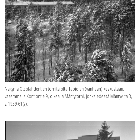
Näkymä Otsolahdentien tornitalolta Tapiolan (vanhaan) keskustaan,
vasemmalla Kontiontie 9, oikealla Mäntytorni, jonka edessä Mäntyviita 3,
v. 1959-61(?).