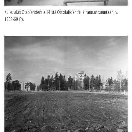
Kulku alas Otsolahdentie 14:stä Otsolahdentielle rannan suuntaan, v.
1959-60 (?).