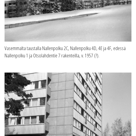
Vasemmalta taustalla Nallenpolku 2C, Nallenpolku 4D, 4E ja 4F, edessä
Nallenpolku 1 ja Otsolahdentie 7 rakenteilla, v. 1957 (?).