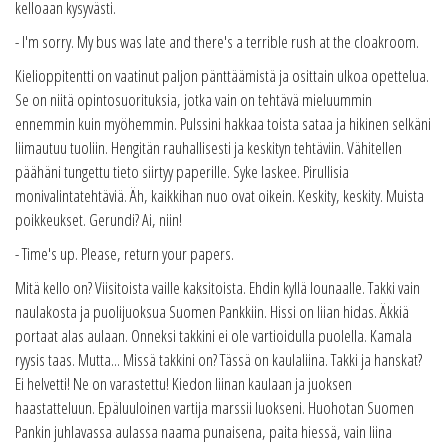
kelloaan kysyvästi.
- I'm sorry. My bus was late and there's a terrible rush at the cloakroom.
Kielioppitentti on vaatinut paljon pänttäämistä ja osittain ulkoa opettelua.
Se on niitä opintosuorituksia, jotka vain on tehtävä mieluummin
ennemmin kuin myöhemmin. Pulssini hakkaa toista sataa ja hikinen selkäni
liimautuu tuoliin. Hengitän rauhallisesti ja keskityn tehtäviin. Vähitellen
päähäni tungettu tieto siirtyy paperille. Syke laskee. Pirullisia
monivalintatehtäviä. Äh, kaikkihan nuo ovat oikein. Keskity, keskity. Muista
poikkeukset. Gerundi? Ai, niin!
- Time's up. Please, return your papers.
Mitä kello on? Viisitoista vaille kaksitoista. Ehdin kyllä lounaalle. Takki vain
naulakosta ja puolijuoksua Suomen Pankkiin. Hissi on liian hidas. Äkkiä
portaat alas aulaan. Onneksi takkini ei ole vartioidulla puolella. Kamala
ryysis taas. Mutta... Missä takkini on? Tässä on kaulaliina. Takki ja hanskat?
Ei helvetti! Ne on varastettu! Kiedon liinan kaulaan ja juoksen
haastatteluun. Epäluuloinen vartija marssii luokseni. Huohotan Suomen
Pankin juhlavassa aulassa naama punaisena, paita hiessä, vain liina