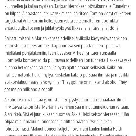
kuunnellen ja kaljaa ryystäen. Tarjoan kierroksen pöytäkunnalle. Tunnelma
on hilpeä. Ainoastaan jatkuva yskimiseni häiritsee. Tom on vienyt etukäteen
tarjottavat Antti Korpin tielle, joten vasta seitsemältä remuporukka
ahtautuu viisvitoseen ja juhlat syöksyvät liikkeelle lentävällä lähdöllä.
Sairastumiseni ja Marian kanssa edellisellä viikolla käyty vakavahenkinen
keskustelu suhteestamme - käytännössä sen päättäminen - painavat
mielialani pohjalukemiin. Teen klassisen virheen yrittäen runsaalla
juomisella kompensoida puuttuvaa todellisen ilon tunnetta. Hakkaava yskä
ei anna hetkenkään rauhaa. En pysty ajattelemaan selkeästi. Kaikki on
hallitsematonta hullunmyllyä. Koskelan kaksio pursuaa ihmisiä ja musiikki
soi korviahuumaavalla volyymilla. "They got me on milk and alcohol! They
got me on milk and alcohol!"
Alkoholi vain pahentaa yskimistäni. En pysty sanomaan sanaakaan ilman
hirvittävää kakomista. Marian näkeminen saa minut tunnekuohun valtaan.
Alan itkeä. Sitä ei juuri kukaan huomaa. Äkkiä Heidi seisoo vieressäni. Hän
ohjaa minut makuuhuoneeseen ja silittää päätäni. Yskin ja itken
lohduttomasti. Makuuhuoneen suljetun oven läpi kuulen kuinka Heidi
komentaa musiikin pois ja ajaa möykkäävän jengin ulos. Deankin nöyrtyy