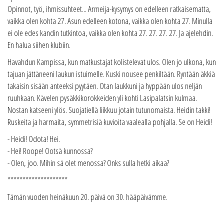
Opinnot, työ, ihmissuhteet... Armeija-kysymys on edelleen ratkaisematta,
vaikka olen kohta 27. Asun edelleen kotona, vaikka olen kohta 27. Minulla
ei ole edes kandin tutkintoa, vaikka olen kohta 27. 27. 27. 27. Ja ajelehdin.
En halua siihen klubiin.
Havahdun Kampissa, kun matkustajat kolistelevat ulos. Olen jo ulkona, kun
tajuan jättäneeni laukun istuimelle. Kuski nousee penkiltään. Ryntään äkkiä
takaisin sisään anteeksi pyytäen. Otan laukkuni ja hyppään ulos neljän
ruuhkaan. Kävelen pysäkkikorokkeiden yli kohti Lasipalatsin kulmaa.
Nostan katseeni ylös. Suojatiellä liikkuu jotain tutunomaista. Heidin takki!
Ruskeita ja harmaita, symmetrisiä kuvioita vaalealla pohjalla. Se on Heidi!
- Heidi! Odota! Hei.
- Hei! Roope! Ootsä kunnossa?
- Olen, joo. Mihin sä olet menossa? Onks sulla hetki aikaa?
********************
Tämän vuoden heinäkuun 20. päivä on 30. hääpäivämme.