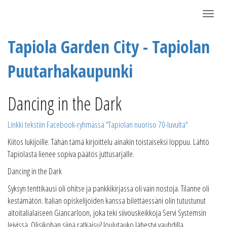
Näytä/P
Tapiola Garden City - Tapiolan
Puutarhakaupunki
Dancing in the Dark
Linkki tekstiin Facebook-ryhmässä "Tapiolan nuoriso 70-luvulta"
Kiitos lukijoille. Tähän tämä kirjoittelu ainakin toistaiseksi loppuu. Lähtö
Tapiolasta lienee sopiva päätös juttusarjalle.
Dancing in the Dark
Syksyn tenttikausi oli ohitse ja pankkikirjassa oli vain nostoja. Tilanne oli
kestämätön. Italian opiskelijoiden kanssa bilettäessäni olin tutustunut
aitoitalialaiseen Giancarloon, joka teki siivouskeikkoja Servi Systemsin
leivissä. Olisikohan siinä ratkaisu? Joulutauko lähestyi vauhdilla.