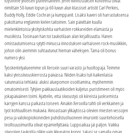
löysimme yhteisen puheenaiheen. Jeren kiinnostuksen kohteena olivat
nimittäin 50-luvun lopun ja 60-luvun alun klassiset artistit Carl Perkins,
Buddy Holly, Eddie Cochran ja kumppanit. Lisäksi kaveri oli harrastuksensa
pakottama englannin kielen taitoinen. Sain päivittäin kuulla
mielenkiintoisia yksityiskohtia varhaisten rokkareiden elämästä ja
musiikista. Toisinaan hän toi taukotilaan alan kirjallisuutta. Hänen
omistautumisensa sytytti minussa innostuksen varhaiseen rock-musiikkiin,
johon olin aiemmin suhtautunut hieman väheksyen. Tämä oli bonus
numero yksi.
Työskentelyalueemme oli Xeroxin suuri varasto ja huoltopaja. Teimme
kaksi yleissiivouskierrosta päivässä. Niiden lisäksi tuli kaikenlaisia
satunnaisia tehtäviä: aluksi aluepomon osoittamina, myöhemmin
omatoimisesti. Tyhjien pakkauslaatikoiden kuljetus puristimeen oli myös
jokapäiväinen toimi. Ajattelin, että siivoustyö oli kiireistä juoksemista
kärryjen kanssa paikasta toiseen. Ainakin Xeroxilla tahti oli verkkainen ja
työt kohtuullisen mukavia. Ainoastaan ylikäytössä olevien miesten vessojen
pesu ja valokopiokoneiden puhdistushuoneen imurointi suuritehoisella
teollisuusimurilla olivat epämiellyttäviä. Luppoaikaa jäi paljon. Vaikka
siivoojien taukotila olikin vain ikkunaton koppi, takasi se samalla oman