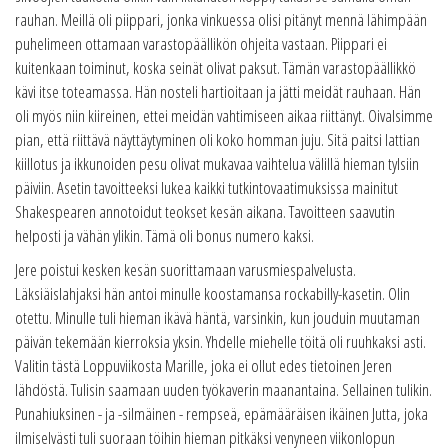
rauhan. Meillä oli piippari, jonka vinkuessa olisi pitänyt mennä lähimpään
puhelimeen ottamaan varastopäällikön ohjeita vastaan. Piippari ei
kuitenkaan toiminut, koska seinät olivat paksut. Tämän varastopäällikkö
kävi itse toteamassa. Hän nosteli hartioitaan ja jätti meidät rauhaan. Hän
oli myös niin kiireinen, ettei meidän vahtimiseen aikaa riittänyt. Oivalsimme
pian, että riittävä näyttäytyminen oli koko homman juju. Sitä paitsi lattian
kiillotus ja ikkunoiden pesu olivat mukavaa vaihtelua välillä hieman tylsiin
päiviin. Asetin tavoitteeksi lukea kaikki tutkintovaatimuksissa mainitut
Shakespearen annotoidut teokset kesän aikana. Tavoitteen saavutin
helposti ja vähän ylikin. Tämä oli bonus numero kaksi.
Jere poistui kesken kesän suorittamaan varusmiespalvelusta.
Läksiäislahjaksi hän antoi minulle koostamansa rockabilly-kasetin. Olin
otettu. Minulle tuli hieman ikävä häntä, varsinkin, kun jouduin muutaman
päivän tekemään kierroksia yksin. Yhdelle miehelle töitä oli ruuhkaksi asti.
Valitin tästä Loppuviikosta Marille, joka ei ollut edes tietoinen Jeren
lähdöstä. Tulisin saamaan uuden työkaverin maanantaina. Sellainen tulikin.
Punahiuksinen - ja -silmäinen - rempseä, epämääräisen ikäinen Jutta, joka
ilmiselvästi tuli suoraan töihin hieman pitkäksi venyneen viikonlopun