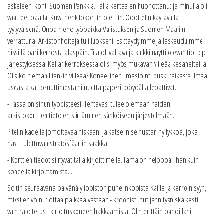
askeleeni kohti Suomen Pankkia. Tällä kertaa en huohottanut ja minulla oli
vaatteet päällä. Kuva henkilökortiin otettiin. Odottelin käytävällä
tyytyväisenä. Onpa hieno työpaikka Valistuksen ja Suomen Maaliin
verrattuna! Arkistonhoitaja tuli luokseni. Esittäydyimme ja laskeuduimme
hissillä pari kerrosta alaspäin. Tila oli valtava ja kaikki näytti olevan tip-top -
järjestyksessä. Kellarikerroksessa olisi myös mukavan viileää kesähelteillä.
Olisiko hieman liiankin viileää? Koneellinen ilmastointi puski raikasta ilmaa
useasta kattosuuttimesta niin, että paperit pöydällä lepattivat.
- Tässä on sinun työpisteesi. Tehtäväsi tulee olemaan näiden
arkistokorttien tietojen siirtäminen sähköiseen järjestelmään.
Pitelin kädellä jomottavaa niskaani ja katselin seinustan hyllykköä, joka
näytti ulottuvan stratosfääriin saakka.
- Korttien tiedot siirtyvät tällä kirjoittimella. Tämä on helppoa. Ihan kuin
koneella kirjoittamista...
Soitin seuraavana päivänä yliopiston puhelinkopista Kaille ja kerroin syyn,
miksi en voinut ottaa paikkaa vastaan - kroonistunut jännitysniska kesti
vain rajoitetusti kirjoituskoneen hakkaamista. Olin erittäin pahoillani.