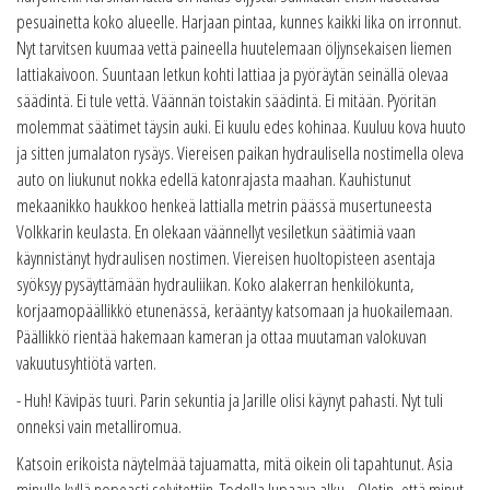
pesuainetta koko alueelle. Harjaan pintaa, kunnes kaikki lika on irronnut.
Nyt tarvitsen kuumaa vettä paineella huutelemaan öljynsekaisen liemen
lattiakaivoon. Suuntaan letkun kohti lattiaa ja pyöräytän seinällä olevaa
säädintä. Ei tule vettä. Väännän toistakin säädintä. Ei mitään. Pyöritän
molemmat säätimet täysin auki. Ei kuulu edes kohinaa. Kuuluu kova huuto
ja sitten jumalaton rysäys. Viereisen paikan hydraulisella nostimella oleva
auto on liukunut nokka edellä katonrajasta maahan. Kauhistunut
mekaanikko haukkoo henkeä lattialla metrin päässä musertuneesta
Volkkarin keulasta. En olekaan väännellyt vesiletkun säätimiä vaan
käynnistänyt hydraulisen nostimen. Viereisen huoltopisteen asentaja
syöksyy pysäyttämään hydrauliikan. Koko alakerran henkilökunta,
korjaamopäällikkö etunenässä, kerääntyy katsomaan ja huokailemaan.
Päällikkö rientää hakemaan kameran ja ottaa muutaman valokuvan
vakuutusyhtiötä varten.
- Huh! Kävipäs tuuri. Parin sekuntia ja Jarille olisi käynyt pahasti. Nyt tuli
onneksi vain metalliromua.
Katsoin erikoista näytelmää tajuamatta, mitä oikein oli tapahtunut. Asia
minulle kyllä nopeasti selvitettiin. Todella lupaava alku... Oletin, että minut