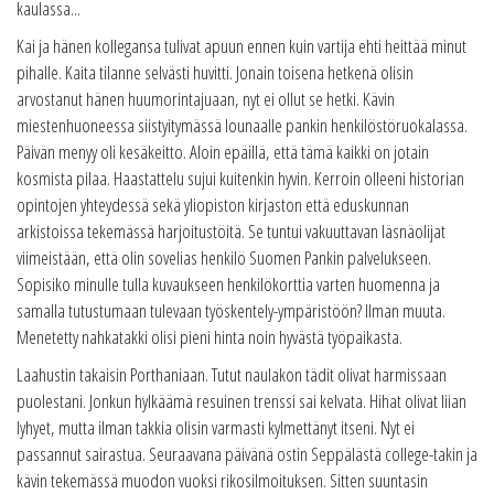
kaulassa...
Kai ja hänen kollegansa tulivat apuun ennen kuin vartija ehti heittää minut
pihalle. Kaita tilanne selvästi huvitti. Jonain toisena hetkenä olisin
arvostanut hänen huumorintajuaan, nyt ei ollut se hetki. Kävin
miestenhuoneessa siistyitymässä lounaalle pankin henkilöstöruokalassa.
Päivän menyy oli kesäkeitto. Aloin epäillä, että tämä kaikki on jotain
kosmista pilaa. Haastattelu sujui kuitenkin hyvin. Kerroin olleeni historian
opintojen yhteydessä sekä yliopiston kirjaston että eduskunnan
arkistoissa tekemässä harjoitustöitä. Se tuntui vakuuttavan läsnäolijat
viimeistään, että olin sovelias henkilö Suomen Pankin palvelukseen.
Sopisiko minulle tulla kuvaukseen henkilökorttia varten huomenna ja
samalla tutustumaan tulevaan työskentely-ympäristöön? Ilman muuta.
Menetetty nahkatakki olisi pieni hinta noin hyvästä työpaikasta.
Laahustin takaisin Porthaniaan. Tutut naulakon tädit olivat harmissaan
puolestani. Jonkun hylkäämä resuinen trenssi sai kelvata. Hihat olivat liian
lyhyet, mutta ilman takkia olisin varmasti kylmettänyt itseni. Nyt ei
passannut sairastua. Seuraavana päivänä ostin Seppälästä college-takin ja
kävin tekemässä muodon vuoksi rikosilmoituksen. Sitten suuntasin