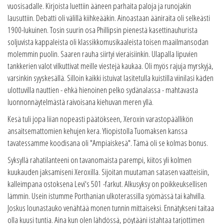
vuosisadalle. Kirjoista luettiin ääneen parhaita paloja ja runojakin
lausuttiin. Debatti oli välillä kiihkeääkin. Ainoastaan ääniraita oli selkeästi
1900-lukuinen. Tosin suurin osa Phillipsin pienestä kasettinauhurista
soljuvista kappaleista oli klassikkomusikaaleista toisen maailmansodan
molemmin puolin. Saaren rauha siirtyi vieraisiinkin. Ulapalla lipuvien
tankkerien valot vilkuttivat meille viestejä kaukaa. Oli myös rajuja myrskyjä,
varsinkin syyskesällä. Silloin kaikki istuivat lasitetulla kuistilla viinilasi käden
ulottuvilla nauttien - ehkä hienoinen pelko sydänalassa - mahtavasta
luonnonnäytelmästä raivoisana kiehuvan meren yllä.
Kesä tuli jopa liian nopeasti päätökseen, Xeroxin varastopäällikön
ansaitsemattomien kehujen kera. Yliopistolla Tuomaksen kanssa
tavatessamme koodisana oli "Ampiaiskesä". Tämä oli se kolmas bonus.
Syksyllä rahatilanteeni on tavanomaista parempi, kiitos yli kolmen
kuukauden jaksamiseni Xeroxilla. Sijoitan muutaman satasen vaatteisiin,
kalleimpana ostoksena Levi's 501 -farkut. Alkusyksy on poikkeuksellisen
lämmin. Usein istumme Porthanian ulkoterassilla syömässä tai kahvilla.
Joskus lounastauko venähtää monen tunnin mittaiseksi. Ennätykseni taitaa
olla kuusi tuntia. Aina kun olen lähdössä, pöytääni istahtaa tarjottimen