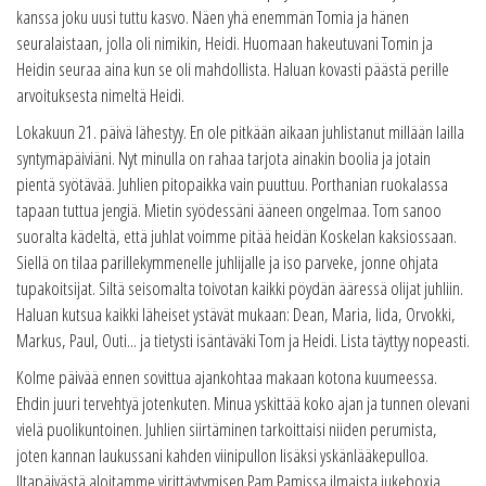
kanssa joku uusi tuttu kasvo. Näen yhä enemmän Tomia ja hänen
seuralaistaan, jolla oli nimikin, Heidi. Huomaan hakeutuvani Tomin ja
Heidin seuraa aina kun se oli mahdollista. Haluan kovasti päästä perille
arvoituksesta nimeltä Heidi.
Lokakuun 21. päivä lähestyy. En ole pitkään aikaan juhlistanut millään lailla
syntymäpäiviäni. Nyt minulla on rahaa tarjota ainakin boolia ja jotain
pientä syötävää. Juhlien pitopaikka vain puuttuu. Porthanian ruokalassa
tapaan tuttua jengiä. Mietin syödessäni ääneen ongelmaa. Tom sanoo
suoralta kädeltä, että juhlat voimme pitää heidän Koskelan kaksiossaan.
Siellä on tilaa parillekymmenelle juhlijalle ja iso parveke, jonne ohjata
tupakoitsijat. Siltä seisomalta toivotan kaikki pöydän ääressä olijat juhliin.
Haluan kutsua kaikki läheiset ystävät mukaan: Dean, Maria, Iida, Orvokki,
Markus, Paul, Outi... ja tietysti isäntäväki Tom ja Heidi. Lista täyttyy nopeasti.
Kolme päivää ennen sovittua ajankohtaa makaan kotona kuumeessa.
Ehdin juuri tervehtyä jotenkuten. Minua yskittää koko ajan ja tunnen olevani
vielä puolikuntoinen. Juhlien siirtäminen tarkoittaisi niiden perumista,
joten kannan laukussani kahden viinipullon lisäksi yskänlääkepulloa.
Iltapäivästä aloitamme virittäytymisen Pam Pamissa ilmaista jukeboxia