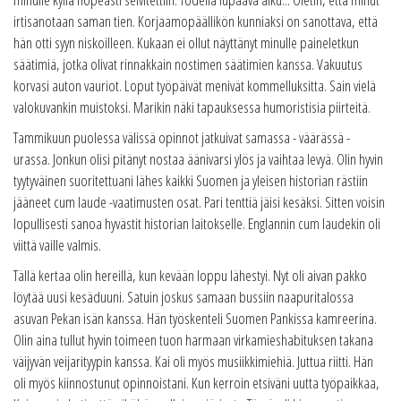
irtisanotaan saman tien. Korjaamopäällikön kunniaksi on sanottava, että
hän otti syyn niskoilleen. Kukaan ei ollut näyttänyt minulle paineletkun
säätimiä, jotka olivat rinnakkain nostimen säätimien kanssa. Vakuutus
korvasi auton vauriot. Loput työpäivät menivät kommelluksitta. Sain vielä
valokuvankin muistoksi. Marikin näki tapauksessa humoristisia piirteitä.
Tammikuun puolessa välissä opinnot jatkuivat samassa - väärässä -
urassa. Jonkun olisi pitänyt nostaa äänivarsi ylös ja vaihtaa levyä. Olin hyvin
tyytyväinen suoritettuani lähes kaikki Suomen ja yleisen historian rästiin
jääneet cum laude -vaatimusten osat. Pari tenttiä jäisi kesäksi. Sitten voisin
lopullisesti sanoa hyvästit historian laitokselle. Englannin cum laudekin oli
viittä vaille valmis.
Tällä kertaa olin hereillä, kun kevään loppu lähestyi. Nyt oli aivan pakko
löytää uusi kesäduuni. Satuin joskus samaan bussiin naapuritalossa
asuvan Pekan isän kanssa. Hän työskenteli Suomen Pankissa kamreerina.
Olin aina tullut hyvin toimeen tuon harmaan virkamieshabituksen takana
väijyvän veijarityypin kanssa. Kai oli myös musiikkimiehiä. Juttua riitti. Hän
oli myös kiinnostunut opinnoistani. Kun kerroin etsiväni uutta työpaikkaa,