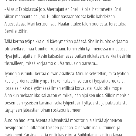
- Ai asut Tapiolassa? Joo. Ahertajantien Shellillä olisi heti tarvetta. Ensi
viikon maanantaina. Joo. Huollon vastaanotossa kello kahdeksan.
Aluevastaava Mari kertoo lisää. Haalarit tulee talon puolesta. Tervetuloa
Serville töihin.
Tällä kertaa työpaikka olisi kävelymatkan päässä. Shellin huoltokorjaamo
oli lähellä vanhaa Opintien kouluani. Töihin ehtii kymmenessä minuutissa.
Hyvä juttu, ajattelin. Kävin katsastamassa paikan etukäteen, vaikka tiesinkin
täsmälleen, missä korjaamo oli. Varmuus on parasta...
Työnohjaus tuntui kertaa olevan asiallista. Minulle selvitettiin, mitä työhöni
kuului ja kierrätettiin ympäri rakennuksen. Iso etu oli työpaikkaruokala,
jossa sain käydä syömässä ilman erillistä korvausta. Kuvio oli simppeli.
Aina kun mekaanikko sai auton valmiiksi, hän ajoi sen ulos. Silloin menisin
pesemään kyseisen karsinan sekä tyhjentäsin hylkyosista ja pakkauksista
täyttyneen jäteastian pihan roskapuristimeen.
Auto on huollettu. Asentaja käynnistää moottorin ja siirtää ajoneuvon
pesujonoon huoltamon toiseen päähän. Olen valmiina luuttuineni ja
harjoineni. Karsinan lattia on liukas öljystä. Suihkutan ensin liuottavaa