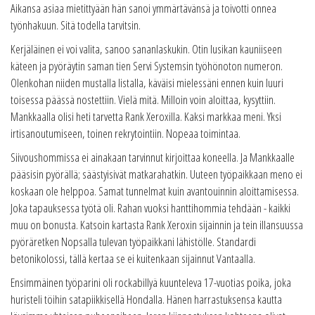
Aikansa asiaa mietittyään hän sanoi ymmärtävänsä ja toivotti onnea
työnhakuun. Sitä todella tarvitsin.
Kerjäläinen ei voi valita, sanoo sananlaskukin. Otin lusikan kauniiseen
käteen ja pyöräytin saman tien Servi Systemsin työhönoton numeron.
Olenkohan niiden mustalla listalla, käväisi mielessäni ennen kuin luuri
toisessa päässä nostettiin. Vielä mitä. Milloin voin aloittaa, kysyttiin.
Mankkaalla olisi heti tarvetta Rank Xeroxilla. Kaksi markkaa meni. Yksi
irtisanoutumiseen, toinen rekrytointiin. Nopeaa toimintaa.
Siivoushommissa ei ainakaan tarvinnut kirjoittaa koneella. Ja Mankkaalle
pääsisin pyörällä; säästyisivät matkarahatkin. Uuteen työpaikkaan meno ei
koskaan ole helppoa. Samat tunnelmat kuin avantouinnin aloittamisessa.
Joka tapauksessa työtä oli. Rahan vuoksi hanttihommia tehdään - kaikki
muu on bonusta. Katsoin kartasta Rank Xeroxin sijainnin ja tein illansuussa
pyöräretken Nopsalla tulevan työpaikkani lähistölle. Standardi
betonikolossi, tällä kertaa se ei kuitenkaan sijainnut Vantaalla.
Ensimmäinen työparini oli rockabillyä kuunteleva 17-vuotias poika, joka
huristeli töihin satapiikkisellä Hondalla. Hänen harrastuksensa kautta