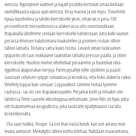
vietosta. Rypistyneet vaatteet ja kajalit poskilla kertoivat omaa kieltään
vauhdikkaasta vapaa-ajan vietosta. Vissy maistui ja uni myös. Toivottelin
hyvää lepohetkeä ja lähdin kierrokselle yksin, eihän wc:n pesu 100
prosenttisesti miesvoittoisessa alakerrassa olisi onnistunutkaan.
Iltapäivällä lähdimme sentään kierrokselle kahdestaan. Jutta kulki vaunun
perässä ilmeisen haluttomana haukotellen ja poimien roskan silloin
tällöin lattialta. Tiistaina sama kuvio toistui. Lievästi viinan tuoksuinen
työparini otti taas nokkaunet taukotilan lattialla pressun päällä. Ja sitten
kierrokselle. Huollon miehet viheltelivät peräämme ja huutelivat niitä
tyypillisiä äijäporukan herjoja. Parini pysähtyi niille sijoilleen ja päästi
suustaan sellaisen ryöpyn solvauksia ja kirouksia, että koko alakerta raikui.
Viheltely loppui kuin seinään. Loppuviikon saimme hoitaa työmme
rauhassa - tai siis sen iltapäiväosuuden. Perjantai koitti ja minäkin olin
lähdössä Timin saarelle viikonloppua viettämään, joten fiilis oli hyvä. Jutta
otti lisätunnelmaa vissypullosta, joka tuoksahti epäilyttävästi raa'alta
koskenkorvalta.
- Ota vaan huikka, Roope. Sä oot ihan nasta kundi, kun oot antanu mun
levätä aamuisin. Meikätyttö lähtee kohta bilettää. Nähdään maanantaina,