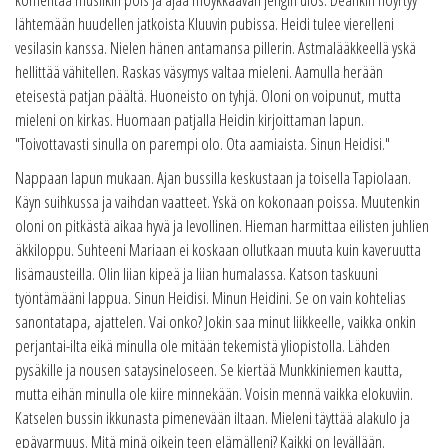
lähtemään huudellen jatkoista Kluuvin pubissa. Heidi tulee vierelleni
vesilasin kanssa. Nielen hänen antamansa pillerin. Astmalääkkeellä yskä
hellittää vähitellen. Raskas väsymys valtaa mieleni. Aamulla herään
eteisestä patjan päältä. Huoneisto on tyhjä. Oloni on voipunut, mutta
mieleni on kirkas. Huomaan patjalla Heidin kirjoittaman lapun.
"Toivottavasti sinulla on parempi olo. Ota aamiaista. Sinun Heidisi."
Nappaan lapun mukaan. Ajan bussilla keskustaan ja toisella Tapiolaan.
Käyn suihkussa ja vaihdan vaatteet. Yskä on kokonaan poissa. Muutenkin
oloni on pitkästä aikaa hyvä ja levollinen. Hieman harmittaa eilisten juhlien
äkkiloppu. Suhteeni Mariaan ei koskaan ollutkaan muuta kuin kaveruutta
lisämausteilla. Olin liian kipeä ja liian humalassa. Katson taskuuni
työntämääni lappua. Sinun Heidisi. Minun Heidini. Se on vain kohtelias
sanontatapa, ajattelen. Vai onko? Jokin saa minut liikkeelle, vaikka onkin
perjantai-ilta eikä minulla ole mitään tekemistä yliopistolla. Lähden
pysäkille ja nousen sataysineloseen. Se kiertää Munkkiniemen kautta,
mutta eihän minulla ole kiire minnekään. Voisin mennä vaikka elokuviin.
Katselen bussin ikkunasta pimenevään iltaan. Mieleni täyttää alakulo ja
epävarmuus. Mitä minä oikein teen elämälleni? Kaikki on levällään.