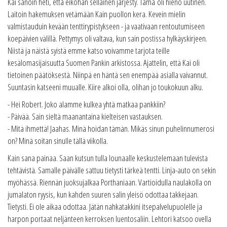
Kai sanoin heti, että eiköhän sellainen järjesty. Tämä oli hieno uutinen.
Laitoin hakemuksen vetämään Kain puollon kera. Kevein mielin
valmistauduin kevään tenttirypistykseen - ja vaativaan rentoutumiseen
koepäivien välillä. Pettymys oli valtava, kun sain postissa hylkäyskirjeen.
Niistä ja näistä syistä emme katso voivamme tarjota teille
kesälomasijaisuutta Suomen Pankin arkistossa. Ajattelin, että Kai oli
tietoinen päätöksestä. Niinpä en häntä sen enempää asialla vaivannut.
Suuntasin katseeni muualle. Kiire alkoi olla, olihan jo toukokuun alku.
- Hei Robert. Joko alamme kulkea yhtä matkaa pankkiin?
- Päivää. Sain sieltä maanantaina kielteisen vastauksen.
- Mitä ihmettä! Jaahas. Minä hoidan tämän. Mikäs sinun puhelinnumerosi
on? Minä soitan sinulle tällä viikolla.
Kain sana painaa. Saan kutsun tulla lounaalle keskustelemaan tulevista
tehtävistä. Samalle päivälle sattuu tietysti tärkeä tentti. Linja-auto on sekin
myöhässä. Riennän juoksujalkaa Porthaniaan. Vartioidulla naulakolla on
jumalaton ryysis, kun kahden suuren salin yleisö odottaa takkejaan.
Tietysti. Ei ole aikaa odottaa. Jätän nahkatakkini itsepalvelupuolelle ja
harpon portaat neljänteen kerroksen luentosaliin. Lehtori katsoo ovella