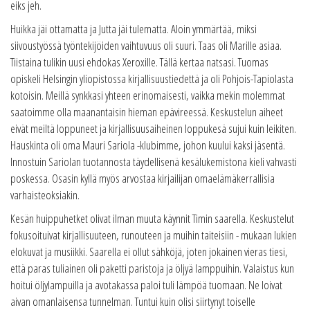
eiks jeh.
Huikka jäi ottamatta ja Jutta jäi tulematta. Aloin ymmärtää, miksi
siivoustyössä työntekijöiden vaihtuvuus oli suuri. Taas oli Marille asiaa.
Tiistaina tulikin uusi ehdokas Xeroxille. Tällä kertaa natsasi. Tuomas
opiskeli Helsingin yliopistossa kirjallisuustiedettä ja oli Pohjois-Tapiolasta
kotoisin. Meillä synkkasi yhteen erinomaisesti, vaikka mekin molemmat
saatoimme olla maanantaisin hieman epävireessä. Keskustelun aiheet
eivät meiltä loppuneet ja kirjallisuusaiheinen loppukesä sujui kuin leikiten.
Hauskinta oli oma Mauri Sariola -klubimme, johon kuului kaksi jäsentä.
Innostuin Sariolan tuotannosta täydellisenä kesälukemistona kieli vahvasti
poskessa. Osasin kyllä myös arvostaa kirjailijan omaelämäkerrallisia
varhaisteoksiakin.
Kesän huippuhetket olivat ilman muuta käynnit Timin saarella. Keskustelut
fokusoituivat kirjallisuuteen, runouteen ja muihin taiteisiin - mukaan lukien
elokuvat ja musiikki. Saarella ei ollut sähköjä, joten jokainen vieras tiesi,
että paras tuliainen oli paketti paristoja ja öljyä lamppuihin. Valaistus kun
hoitui öljylampuilla ja avotakassa paloi tuli lämpöä tuomaan. Ne loivat
aivan omanlaisensa tunnelman. Tuntui kuin olisi siirtynyt toiselle