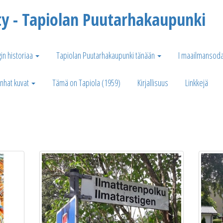
ty - Tapiolan Puutarhakaupunki
in historiaa
Tapiolan Puutarhakaupunki tänään
I maailmansoda
nhat kuvat
Tämä on Tapiola (1959)
Kirjallisuus
Linkkejä