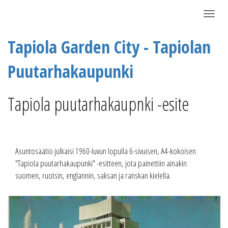
Näytä/P
Tapiola Garden City - Tapiolan
Puutarhakaupunki
Tapiola puutarhakaupnki -esite
Asuntosäätiö julkaisi 1960-luvun lopulla 6-sivuisen, A4-kokoisen
"Tapiola puutarhakaupunki" -esitteen, jota painettiin ainakin
suomen, ruotsin, englannin, saksan ja ranskan kielellä.