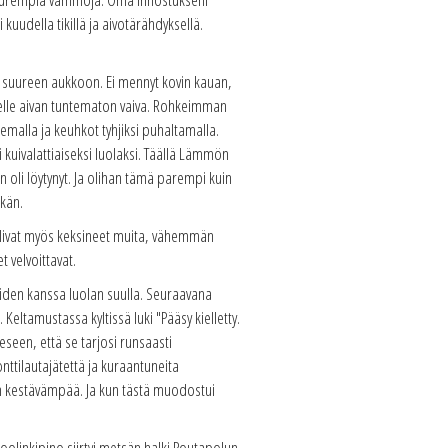
kuudella tikillä ja aivotärähdyksellä.
un suureen aukkoon. Ei mennyt kovin kauan,
iselle aivan tuntematon vaiva. Rohkeimman
emalla ja keuhkot tyhjiksi puhaltamalla.
kuivalattiaiseksi luolaksi. Täällä Lämmön
 oli löytynyt. Ja olihan tämä parempi kuin
hkän.
n olivat myös keksineet muita, vähemmän
t velvoittavat.
iden kanssa luolan suulla. Seuraavana
eltamustassa kyltissä luki "Pääsy kielletty.
een, että se tarjosi runsaasti
ttilautajätettä ja kuraantuneita
in kestävämpää. Ja kun tästä muodostui
koolinkipino siirtyi metsän halki Poutapolun