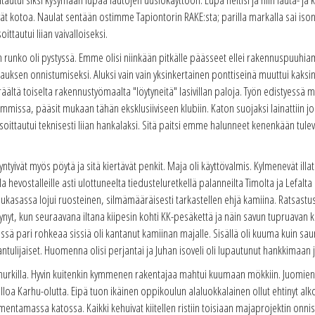
yivät kotoa. Naulat sentään ostimme Tapiontorin RAKE:sta; parilla markalla sai iso
ttautui liian vaivalloiseksi.
n runko oli pystyssä. Emme olisi niinkään pitkälle päässeet ellei rakennuspuuhia
ksen onnistumiseksi. Aluksi vain vain yksinkertainen ponttiseinä muuttui kaksink
n eräältä toiselta rakennustyömaalta "löytyneitä" lasivillan paloja. Työn edistyess
ommissa, pääsit mukaan tähän eksklusiiviseen klubiin. Katon suojaksi lainattiin 
soittautui teknisesti liian hankalaksi. Sitä paitsi emme halunneet kenenkään tu
yntyivät myös pöytä ja sitä kiertävät penkit. Maja oli käyttövalmis. Kylmenevät illa
olla hevostalleille asti ulottuneelta tiedusteluretkellä palanneilta Timolta ja Lefalt
sassa lojui ruosteinen, silmämääräisesti tarkastellen ehjä kamiina. Ratsastust
yt, kun seuraavana iltana kiipesin kohti KK-pesäkettä ja näin savun tupruavan ka
essä pari rohkeaa sissiä oli kantanut kamiinan majalle. Sisällä oli kuuma kuin s
antulijaiset. Huomenna olisi perjantai ja Juhan isoveli oli lupautunut hankkimaan
 nurkilla. Hyvin kuitenkin kymmenen rakentajaa mahtui kuumaan mökkiin. Juomien
ulloa Karhu-olutta. Eipä tuon ikäinen oppikoulun alaluokkalainen ollut ehtinyt a
mentamassa katossa. Kaikki kehuivat kiitellen ristiin toisiaan majaprojektin onn