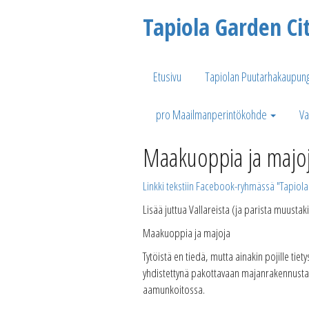
Tapiola Garden Ci
Etusivu
Tapiolan Puutarhakaupung
pro Maailmanperintökohde
Va
Maakuoppia ja majo
Linkki tekstiin Facebook-ryhmässä "Tapiola
Lisää juttua Vallareista (ja parista muust
Maakuoppia ja majoja
Tytöistä en tiedä, mutta ainakin pojille tie
yhdistettynä pakottavaan majanrakennusta
aamunkoitossa.