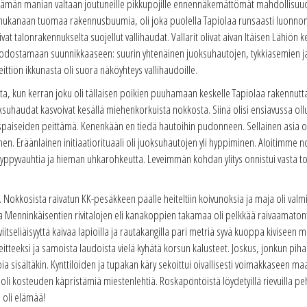
e tämän manian valtaan joutuneille pikkupojille ennennäkemättömät mahdollisuud
n mukanaan tuomaa rakennusbuumia, oli joka puolella Tapiolaa runsaasti luonno
at talonrakennukselta suojellut vallihaudat. Vallarit olivat aivan Itäisen Lähiön
odostamaan suunnikkaaseen: suurin yhtenäinen juoksuhautojen, tykkiasemien j
ttiön ikkunasta oli suora näköyhteys vallihaudoille.
lata, kun kerran joku oli tällaisen poikien puuhamaan keskelle Tapiolaa rakennutt
ksuhaudat kasvoivat kesällä miehenkorkuista nokkosta. Siinä olisi ensiavussa ollu
ospaiseiden peittämä. Kenenkään en tiedä hautoihin pudonneen. Sellainen asia oli
inen. Eräänlainen initiaatiorituaali oli juoksuhautojen yli hyppiminen. Aloitimme no
 hyppyvauhtia ja hieman uhkarohkeutta. Leveimmän kohdan ylitys onnistui vasta t
 Nokkosista raivatun KK-pesäkkeen päälle heiteltiin koivunoksia ja maja oli valm
ekoa Menninkäisentien rivitalojen eli kanakoppien takamaa oli pelkkää raivaamaton
viitseliäisyyttä kaivaa lapioilla ja rautakangilla pari metriä syvä kuoppa kiviseen 
eeksi ja samoista laudoista vielä kyhätä korsun kalusteet. Joskus, jonkun pihaka
isältäkin. Kynttilöiden ja tupakan käry sekoittui oivallisesti voimakkaseen m
 oli kosteuden käpristämiä miestenlehtiä. Roskapöntöistä löydetyillä rievuilla peh
 oli elämää!