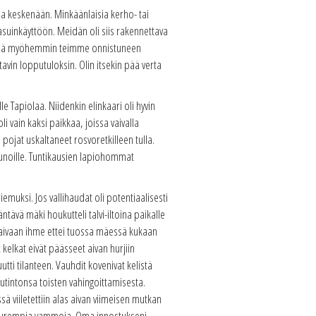
sa keskenään. Minkäänlaisia kerho- tai
n asuinkäyttöön. Meidän oli siis rakennettava
päivää myöhemmin teimme onnistuneen
tavin lopputuloksin. Olin itsekin pää verta
 Tapiolaa. Niidenkin elinkaari oli hyvin
 vain kaksi paikkaa, joissa vaivalla
pojat uskaltaneet rosvoretkilleen tulla.
reunoille. Tuntikausien lapiohommat
iemuksi. Jos vallihaudat oli potentiaalisesti
äntävä mäki houkutteli talvi-iltoina paikalle
ä taivaan ihme ettei tuossa mäessä kukaan
 kelkat eivät päässeet aivan hurjiin
tti tilanteen. Vauhdit kovenivat kelistä
autintonsa toisten vahingoittamisesta.
ä viiletettiin alas aivan viimeisen mutkan
n suurempia vammoja. Oma innostukseni