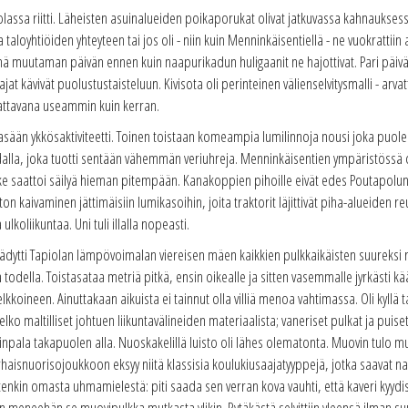
olassa riitti. Läheisten asuinalueiden poikaporukat olivat jatkuvassa kahnaukses
a taloyhtiöiden yhteyteen tai jos oli - niin kuin Menninkäisentiellä - ne vuokrattii
ehjinä muutaman päivän ennen kuin naapurikadun huligaanit ne hajottivat. Pari 
at kävivät puolustustaisteluun. Kivisota oli perinteinen välienselvitysmalli - arvat
attavana useammin kuin kerran.
sään ykkösaktiviteetti. Toinen toistaan komeampia lumilinnoja nousi joka puolelle
dalla, joka tuotti sentään vähemmän veriuhreja. Menninkäisentien ympäristössä oli
ake saattoi säilyä hieman pitempään. Kanakoppien pihoille eivät edes Poutapolun 
on kaivaminen jättimäisiin lumikasoihin, joita traktorit läjittivät piha-alueiden 
lkoliikuntaa. Uni tuli illalla nopeasti.
a jäädytti Tapiolan lämpövoimalan viereisen mäen kaikkien pulkkaikäisten suureksi r
tä todella. Toistasataa metriä pitkä, ensin oikealle ja sitten vasemmalle jyrkästi kä
elkkoineen. Ainuttakaan aikuista ei tainnut olla villiä menoa vahtimassa. Oli kyll
lko maltilliset johtuen liikuntavälineiden materiaalista; vaneriset pulkat ja puiset
npala takapuolen alla. Nuoskakelillä luisto oli lähes olematonta. Muovin tulo muu
varhaisnuorisojoukkoon eksyy niitä klassisia koulukiusaajatyyppejä, jotka saavat n
tenkin omasta uhmamielestä: piti saada sen verran kova vauhti, että kaveri kyydiss
 niin meneehän se muovipulkka mutkasta ylikin. Rytäkästä selvittiin yleensä ilma