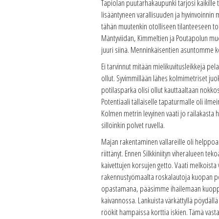
Tapiolan puutarhakaupunki tarjosi kaikill
lisääntyneen varallisuuden ja hyvinvoinni
tähän muutenkin otolliseen tilanteeseen toiv
Mäntyviidan, Kimmeltien ja Poutapolun mu
juuri siinä. Menninkäisentien asuntomme kei
Ei tarvinnut mitään mielikuvitusleikkejä pe
ollut. Syvimmillään lähes kolmimetriset juo
potilasparka olisi ollut kauttaaltaan nokk
Potentiaali tällaiselle tapaturmalle oli ilme
Kolmen metrin levyinen vaati jo railakasta
silloinkin polvet ruvella.
Majan rakentaminen vallareille oli helppoa.
riittänyt. Ennen Silkkiniityn viheralueen t
kaivettujen korsujen getto. Vaati melkoista 
rakennustyömaalta roskalautoja kuopan peitt
opastamana, pääsimme ihailemaan kuoppia s
kaivannossa. Lankuista värkättyllä pöydällä
röökit hampaissa korttia iskien. Tämä vasta