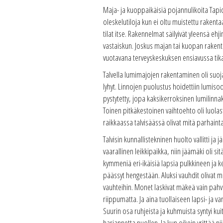
Maja- ja kuoppaikäisiä pojannulikoita Tapi
oleskelutiloja kun ei oltu muistettu rakenta
tilat itse. Rakennelmat säilyivät yleensä 
vastaiskun. Joskus majan tai kuopan rakentaj
vuotavana terveyskeskuksen ensiavussa tik
Talvella lumimajojen rakentaminen oli suoja
lyhyt. Linnojen puolustus hoidettiin lumiso
pystytetty, jopa kaksikerroksinen lumilinn
Toinen pitkäkestoinen vaihtoehto oli luolast
raikkaassa talvisäässä olivat mitä parhainta u
Talvisin kunnallistekninen huolto vallitti j
vaarallinen leikkipaikka, niin jäämäki oli si
kymmeniä eri-ikäisiä lapsia pulkkineen ja k
päässyt hengestään. Aluksi vauhdit olivat me
vauhteihin. Monet laskivat mäkeä vain pahvi
riippumatta. Ja aina tuollaiseen lapsi- ja 
Suurin osa ruhjeista ja kuhmuista syntyi kui
harjannetta nuollen. Ja kun oikein yrittää