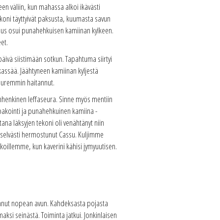
en väliin, kun mahassa alkoi ikävästi
uhkoni täyttyivät paksusta, kuumasta savun
nnus osui punahehkuisen kamiinan kylkeen.
eet.
 päivä siistimään sotkun. Tapahtuma siirtyi
kkassää. Jäähtyneen kamiinan kyljestä
suuremmin haitannut.
nhenkinen leffaseura. Sinne myös mentiin
akointi ja punahehkuinen kamiina -
tana läksyjen tekoni oli venähtänyt niin
, selvästi hermostunut Cassu. Kuljimme
illemme, kun kaverini kähisi jymyuutisen.
tanut nopean avun. Kahdeksasta pojasta
aksi seinästä. Toiminta jatkui. Jonkinlaisen