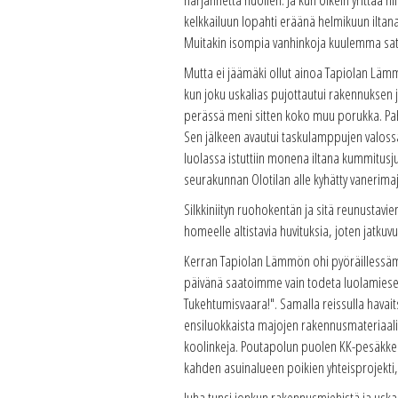
kelkkailuun lopahti eräänä helmikuun iltana,
Muitakin isompia vanhinkoja kuulemma sat
Mutta ei jäämäki ollut ainoa Tapiolan Lämm
kun joku uskalias pujottautui rakennuksen 
perässä meni sitten koko muu porukka. Pahin
Sen jälkeen avautui taskulamppujen valossa
luolassa istuttiin monena iltana kummitusj
seurakunnan Olotilan alle kyhätty vanerimaja
Silkkiniityn ruohokentän ja sitä reunustav
homeelle altistavia huvituksia, joten jatkuv
Kerran Tapiolan Lämmön ohi pyöräillessämm
päivänä saatoimme vain todeta luolamieseläm
Tukehtumisvaara!". Samalla reissulla hava
ensiluokkaista majojen rakennusmateriaali
koolinkeja. Poutapolun puolen KK-pesäkkees
kahden asuinalueen poikien yhteisprojekti, 
Juha tunsi jonkun rakennusmiehistä ja uskalt