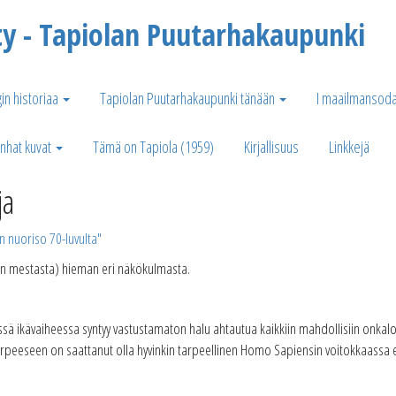
ty - Tapiolan Puutarhakaupunki
in historiaa
Tapiolan Puutarhakaupunki tänään
I maailmansoda
nhat kuvat
Tämä on Tapiola (1959)
Kirjallisuus
Linkkejä
ja
n nuoriso 70-luvulta"
akin mestasta) hieman eri näkökulmasta.
tyssä ikävaiheessa syntyy vastustamaton halu ahtautua kaikkiin mahdollisiin onkaloi
rpeeseen on saattanut olla hyvinkin tarpeellinen Homo Sapiensin voitokkaassa 