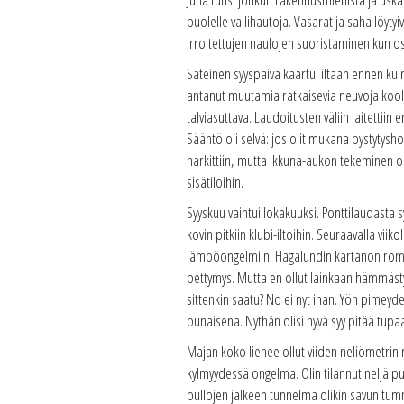
puolelle vallihautoja. Vasarat ja saha löyt
irroitettujen naulojen suoristaminen kun osoi
Sateinen syyspäivä kaartui iltaan ennen kui
antanut muutamia ratkaisevia neuvoja koolau
talviasuttava. Laudoitusten väliin laitettii
Sääntö oli selvä: jos olit mukana pystytysh
harkittiin, mutta ikkuna-aukon tekeminen o
sisätiloihin.
Syyskuu vaihtui lokakuuksi. Ponttilaudasta s
kovin pitkiin klubi-iltoihin. Seuraavalla viik
lämpöongelmiin. Hagalundin kartanon romuka
pettymys. Mutta en ollut lainkaan hämmästyn
sittenkin saatu? No ei nyt ihan. Yön pimeyd
punaisena. Nythän olisi hyvä syy pitää tupa
Majan koko lienee ollut viiden neliömetrin
kylmyydessä ongelma. Olin tilannut neljä p
pullojen jälkeen tunnelma olikin savun tum