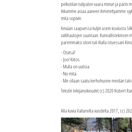
pelkotilan tulipalon vaara minun ja parin m
Aikamme asiaa ääneen ihmeteltyämme syykin
mitä sopivin.
Kevään saapuessa kuljin usein koulusta Silk
vallihautojen suuntaan. Kunnallisteknisen m
paremmaksi oloni tuli illalla istuessani Ki
- Otatsä?
- Joo! Kiitos.
- Mulla on uutisia.
- No mitä.
- Me ollaan saatu kerhohuone meidän talon k
Tekstin tekijänoikeudet (c) 2020 Robert R
Alla kuvia Vallareilta vuodelta 2017, (c) 20