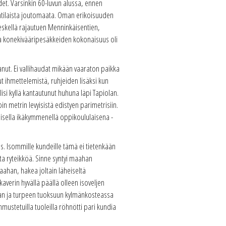
et. Varsinkin 60-luvun alussa, ennen
ntilaista joutomaata. Oman erikoisuuden
 keskellä rajautuen Menninkäisentien,
a konekivääripesäkkeiden kokonaisuus oli
anut. Ei vallihaudat mikään vaaraton paikka
t ihmettelemistä, ruhjeiden lisäksi kun
si kyllä kantautunut huhuna läpi Tapiolan.
in metrin levyisistä edistyen parimetrisiin.
oisella ikäkymmenellä oppikoululaisena -
is. Isommille kundeille tämä ei tietenkään
ta ryteikköä. Sinne syntyi maahan
maahan, hakea joltain läheiseltä
verin hyvällä päällä olleen isoveljen
aan ja turpeen tuoksuun kylmänkosteassa
mustetuilla tuoleilla röhnötti pari kundia