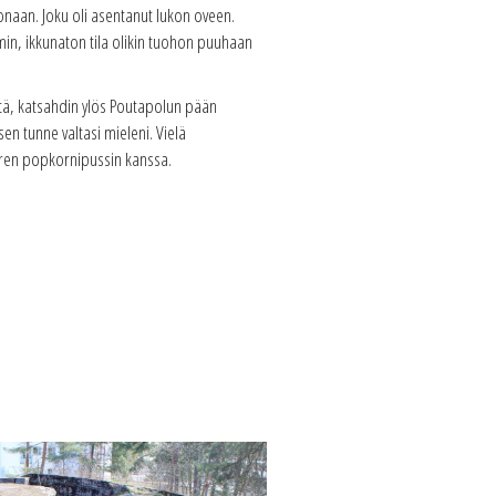
konaan. Joku oli asentanut lukon oveen.
in, ikkunaton tila olikin tuohon puuhaan
etä, katsahdin ylös Poutapolun pään
n tunne valtasi mieleni. Vielä
uuren popkornipussin kanssa.