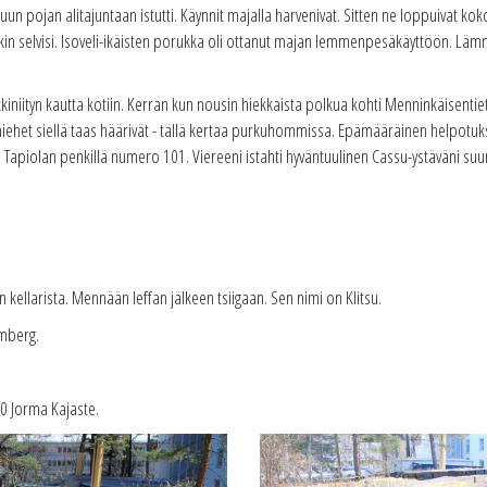
uun pojan alitajuntaan istutti. Käynnit majalla harvenivat. Sitten ne loppuivat ko
 selvisi. Isoveli-ikäisten porukka oli ottanut majan lemmenpesäkäyttöön. Lämm
kiniityn kautta kotiin. Kerran kun nousin hiekkaista polkua kohti Menninkäisenti
iehet siellä taas häärivät - tällä kertaa purkuhommissa. Epämääräinen helpotukse
no Tapiolan penkillä numero 101. Viereeni istahti hyväntuulinen Cassu-ystäväni s
ellarista. Mennään leffan jälkeen tsiigaan. Sen nimi on Klitsu.
amberg.
20 Jorma Kajaste.