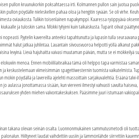
toisen pullon kruunukorkin poksahtaessa irti. Kolmannen pullon sain juotua puole
askin pullon pöydälle nieleskellen pahaa oloa ja hengitin syvään. Se oli virhe. Ke
avoimesta oviaukosta. Tulikin toisenlainen napakymppi. Kaaressa ryöppyävä okse
ä kiukaalle ja tuloskin sama. Mökki tyhjeni kuin taikaiskusta. Tuparit olivat päättyn
ni nopeasti. Pyytelin kavereilta anteeksi tapahtunutta ja lupasin tulla seuraavana
 enimmät halut jatkaa juhlintaa. Lauantain siivousvuoroa helpotti yöllä alkanut pa
isina levyinä. Lievä hajuhaitta vaivasi muutaman päivän, mutta se ei mökkeilyä 
n elokuviin menoa. Ennen mobiililaiteaikaa tämä oli helppo tapa varmistaa sama
 ja keskustelemaan viimeisimmän spagettiwesternin tuomista vaikutelmista. Tup
n mökin pöydällä ja lavereilla ajelehti massoittain sarjakuvalehtiä. Eräänä talvi-il
in jo aulassa jonottamassa sisään, kun viereeni ilmestyi vahvasti savulta haiseva
sauruksen yhden miehen valvontakeskuksen. Pääsimme juuri istumaan vakiopaiko
amiinan takana olevan seinän osalta. Luonnonmukainen sammutusmetodi oli tuot
 palonalun. Hiiltyneet laudat vaihdettiin uusiin ja lämmönlähde siirrettiin kauemm