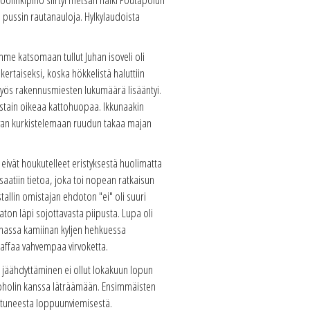
n pussin rautanauloja. Hylkylaudoista
mme katsomaan tullut Juhan isoveli oli
ertaiseksi, koska hökkelistä haluttiin
ä myös rakennusmiesten lukumäärä lisääntyi.
jostain oikeaa kattohuopaa. Ikkunaakin
levan kurkistelemaan ruudun takaa majan
t eivät houkutelleet eristyksestä huolimatta
a saatiin tietoa, joka toi nopean ratkaisun
allin omistajan ehdoton "ei" oli suuri
ton läpi sojottavasta piipusta. Lupa oli
aunassa kamiinan kyljen hehkuessa
 jaffaa vahvempaa virvoketta.
 jäähdyttäminen ei ollut lokakuun lopun
lkoholin kanssa läträämään. Ensimmäisten
istuneesta loppuunviemisestä.