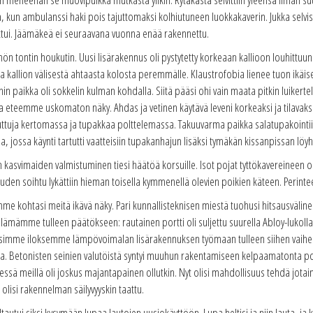
 kun ambulanssi haki pois tajuttomaksi kolhiutuneen luokkakaverin. Jukka selvisi 
tui. Jäämäkeä ei seuraavana vuonna enää rakennettu.
ön tontin houkutin. Uusi lisärakennus oli pystytetty korkeaan kallioon louhittu
ja kallion välisestä ahtaasta kolosta peremmälle. Klaustrofobia lienee tuon ikä
 paikka oli sokkelin kulman kohdalla. Siitä pääsi ohi vain maata pitkin luikertel
 eteemme uskomaton näky. Ahdas ja vetinen käytävä leveni korkeaksi ja tilavaksi 
uttuja kertomassa ja tupakkaa polttelemassa. Takuuvarma paikka salatupakointiin
, jossa käynti tartutti vaatteisiin tupakanhajun lisäksi tymäkän kissanpissan löy
ien kasvimaiden valmistuminen tiesi häätöä korsuille. Isot pojat tyttökavereinee
uuden soihtu lykättiin hieman toisella kymmenellä olevien poikien käteen. Perintee
e kohtasi meitä ikävä näky. Pari kunnallisteknisen miestä tuohusi hitsausväline
ämme tulleen päätökseen: rautainen portti oli suljettu suurella Abloy-lukolla. K
itsimme iloksemme lämpövoimalan lisärakennuksen työmaan tulleen siihen vaihees
a. Betonisten seinien valutöistä syntyi muuhun rakentamiseen kelpaamatonta pon
sä meillä oli joskus majantapainen ollutkin. Nyt olisi mahdollisuus tehdä jota
olisi rakennelman säilyvyyskin taattu.
autui siksi kysymään lupaa lautojen uusiokäyttöön. Lupa heltisi ja niin lauta- ja 