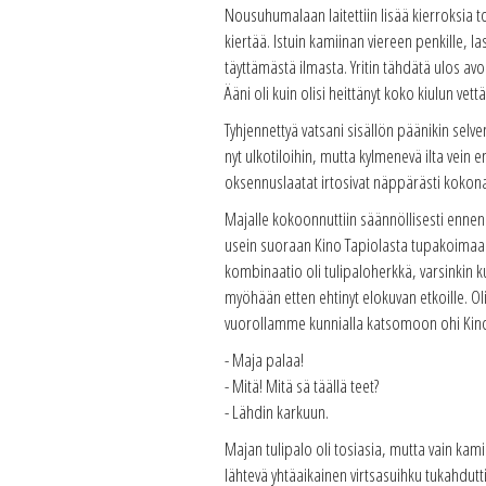
Nousuhumalaan laitettiin lisää kierroksia 
kiertää. Istuin kamiinan viereen penkille, l
täyttämästä ilmasta. Yritin tähdätä ulos 
Ääni oli kuin olisi heittänyt koko kiulun vett
Tyhjennettyä vatsani sisällön päänikin selve
nyt ulkotiloihin, mutta kylmenevä ilta vein
oksennuslaatat irtosivat näppärästi kokona
Majalle kokoonnuttiin säännöllisesti enne
usein suoraan Kino Tapiolasta tupakoimaan
kombinaatio oli tulipaloherkkä, varsinkin ku
myöhään etten ehtinyt elokuvan etkoille. Ol
vuorollamme kunnialla katsomoon ohi Kino
- Maja palaa!
- Mitä! Mitä sä täällä teet?
- Lähdin karkuun.
Majan tulipalo oli tosiasia, mutta vain k
lähtevä yhtäaikainen virtsasuihku tukahdutti