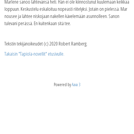
Marlene sanoo lähtevänsä heti. Hän ei ole kiinnostunut kuulemaan keikkaa
loppuun. Keskustelu eskaloituu nopeasti riitelyksi. Jotain on pielessä. Mar
nousee ja lähtee niskojaan nakellen kävelemään asunnolleen. Sanon
tulevani perässä. En kuitenkaan sitä tee.
Tekstin tekijänoikeudet (c) 2020 Robert Ramberg.
Takaisin "Tapiola-novellit" etusivulle.
Powered by
Aava 3