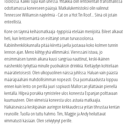
Töölössä. Kaikki sujui kuin unessa. Yhtäkkiä olin lentokentän transithallissa
odottamassa koneeseen pääsyä. Matkalukemistoksi olin valinnut
Tennessee Williamsin näytelmiä - Cat on a Hot Tin Roof... Siinä oli jotain
enteellistä.
Kone on täynnä keihäsmatkaaja -tyyppisiä etelään menijöitä. Bileet alkavat
heti, kun lentoemäntä on esittänyt oman turvasoolonsa.
Kabiinihenkilökunnalla pitää kiirettä jaella juotavaa koko kolmen tunnin
lennon ajan. Meno kiihtyy yhä villimmäksi. Vieressäni istuva, jo
ensimmäisen tunnin aikana kuusi sangriaa nauttinut, keski-ikäinen
naishenkilö tyrkyttää minulle puoliväkisin drinkkiä. Kieltäydyn kohteliaan
määrätietoisesti. Olen ulkopuolinen näissä juhlissa. Haluan vain päästä
määräpäähäni mahdollisimman nopeasti. Osa juomalaaduista loppuu
ennen kuin lento on perillä juuri sopivasti Mallorcan yllättävän pienellä
kentällä. Hilpeä porukka rymistelee ulos koneesta Espanjan polttavaan
kuumuuteen. Olen viimeisiä koneesta ulos astuvia matkaajia.
Häikäisevässä keskipäivän auringon kirkkaudessa yritän tihrustaa kentän
reunoille. Tuolla on tuttu hahmo. Tim, Maggie ja Andy heiluttavat
vimmatusti käsiään. Olen selviytynyt perille.