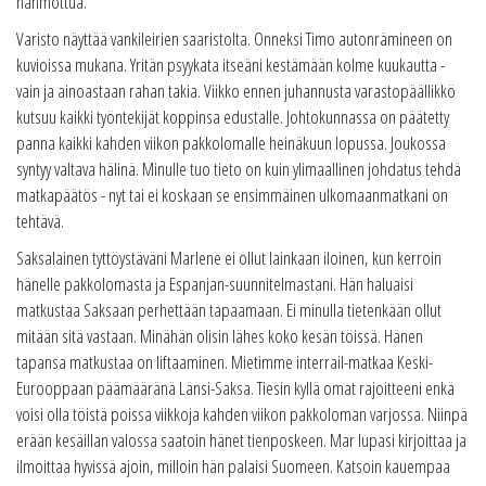
hahmottua.
Varisto näyttää vankileirien saaristolta. Onneksi Timo autonrämineen on
kuvioissa mukana. Yritän psyykata itseäni kestämään kolme kuukautta -
vain ja ainoastaan rahan takia. Viikko ennen juhannusta varastopäällikkö
kutsuu kaikki työntekijät koppinsa edustalle. Johtokunnassa on päätetty
panna kaikki kahden viikon pakkolomalle heinäkuun lopussa. Joukossa
syntyy valtava hälinä. Minulle tuo tieto on kuin ylimaallinen johdatus tehdä
matkapäätös - nyt tai ei koskaan se ensimmäinen ulkomaanmatkani on
tehtävä.
Saksalainen tyttöystäväni Marlene ei ollut lainkaan iloinen, kun kerroin
hänelle pakkolomasta ja Espanjan-suunnitelmastani. Hän haluaisi
matkustaa Saksaan perhettään tapaamaan. Ei minulla tietenkään ollut
mitään sitä vastaan. Minähän olisin lähes koko kesän töissä. Hänen
tapansa matkustaa on liftaaminen. Mietimme interrail-matkaa Keski-
Eurooppaan päämääränä Länsi-Saksa. Tiesin kyllä omat rajoitteeni enkä
voisi olla töistä poissa viikkoja kahden viikon pakkoloman varjossa. Niinpä
erään kesäillan valossa saatoin hänet tienposkeen. Mar lupasi kirjoittaa ja
ilmoittaa hyvissä ajoin, milloin hän palaisi Suomeen. Katsoin kauempaa