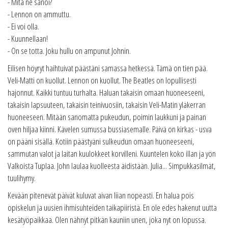
- Mitä ne sanoi?
- Lennon on ammuttu.
- Ei voi olla.
- Kuunnellaan!
- On se totta. Joku hullu on ampunut Johnin.
Eilisen höyryt haihtuivat päästäni samassa hetkessä. Tämä on tien pää.
Veli-Matti on kuollut. Lennon on kuollut. The Beatles on lopullisesti
hajonnut. Kaikki tuntuu turhalta. Haluan takaisin omaan huoneeseeni,
takaisin lapsuuteen, takaisin teinivuosiin, takaisin Veli-Matin yläkerran
huoneeseen. Mitään sanomatta pukeudun, poimin laukkuni ja painan
oven hiljaa kiinni. Kävelen sumussa bussiasemalle. Päivä on kirkas - usva
on pääni sisällä. Kotiin päästyäni sulkeudun omaan huoneeseeni,
sammutan valot ja laitan kuulokkeet korvilleni. Kuuntelen koko illan ja yön
Valkoista Tuplaa. John laulaa kuolleesta äidistään. Julia... Simpukkasilmät,
tuulihymy.
Kevään pitenevät päivät kuluvat aivan liian nopeasti. En halua pois
opiskelun ja uusien ihmisuhteiden taikapiiristä. En ole edes hakenut uutta
kesätyöpaikkaa. Olen nähnyt pitkän kauniin unen, joka nyt on lopussa.