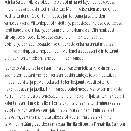
kuinka Saksan kilvissä olevan rekka poimi hänet kyytiinsä. Sekavassa
mielentilassa palasin kotiin. Tai ei tuo Menninkäisentien asunto enää
kodilta tuntunut. Se oli toiminut yösijan tarjoana ja vaatteiden
vaihtopaikkana. Viikonloput olin viettänyt pääasiassa muissa osoitteissa.
Tenttikaudella olin käynyt sentään siellä nukkumassa. Olin henkisesti
siirtynyt pois kotoa. Espoossa asuvana en mitenkään saanut
opiskelijoiden asuntosäätiön soluhuonetta enkä halunnut muuttaa
mihinkään kimppakämppäänkään. Marlenella asuessani olin tottunut
elämään jonkun toisen, läheisen ihmisen kanssa.
Työnteko Valistuksella oli äärimmäisen vastenmielistä. Kirosin omaa
saamattomuuttani moneen kertaan. Laskin tunteja, jotka muuttuivat
hitaasti päiviksi ja päiviä, jotka vähitellen ketjuuntuivat viikoiksi. Olin
hakenut passin ja jutellut Timin kanssa puhelimessa Mallorcan matkasta.
Kerroin hänelle pakkolomasta. Linjoilla oli hetken hiljaista, kun hän selaili
kalenteriaan. Hän olisi silloin Fornaluxtin talollaan ja tulisi minua vastaan
autolla. Minun tehtäväkseni jäisi matkan varaaminen. Timin isä ja äiti
olisivat myös vieraina, mutta talossa oli kuulemma tilaa eikä minun
tarvinnut mitään ylöspidosta maksaa. Timillä oli tuttuja Finnairilla. Sain pari
numeroa ja nimeä. Nyt tai ei koskaan...