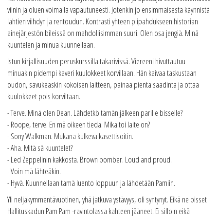
viinin ja oluen voimalla vapautuneesti. Jotenkin jo ensimmäisestä käynnistä
lähtien viihdyn ja rentoudun. Kontrasti yhteen piipahdukseen historian
ainejärjestön bileissä on mahdollisimman suuri. Olen osa jengiä. Minä
kuuntelen ja minua kuunnellaan.
Istun kirjallisuuden peruskurssilla takarivissä. Viereeni hivuttautuu
minuakin pidempi kaveri kuulokkeet korvillaan. Hän kaivaa taskustaan
oudon, savukeaskin kokoisen laitteen, painaa pientä säädintä ja ottaa
kuulokkeet pois korviltaan.
- Terve. Minä olen Dean. Lähdetkö tämän jälkeen parille bisselle?
- Roope, terve. En mä oikeen tiedä. Mikä toi laite on?
- Sony Walkman. Mukana kulkeva kasettisoitin.
- Aha. Mitä sä kuuntelet?
- Led Zeppelinin kakkosta. Brown bomber. Loud and proud.
- Voin mä lähteäkin.
- Hyvä. Kuunnellaan tämä luento loppuun ja lähdetään Pamiin.
Yli neljäkymmentävuotinen, yhä jatkuva ystävyys, oli syntynyt. Eikä ne bisset
Hallituskadun Pam Pam -ravintolassa kahteen jääneet. Ei silloin eikä