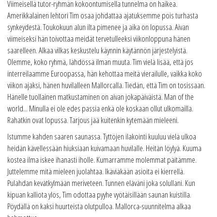
Viimeisellä tutor-ryhmän kokoontumisella tunnelma on haikea.
Amerikkalainen lehtori Tim osaa johdattaa ajatuksemme pois turhasta
synkeydestä. Toukokuun alun ilta pimenee ja aika on lopussa. Aivan
viimeiseksi hän toivottaa meidät tervetulleeksi viikonloppuna hänen
saarelleen. Alkaa vilkas keskustelu käynnin käytännön järjestelyistä.
Olemme, koko ryhmä, lähdössä ilman muuta. Tim vielä lisää, että jos
interreilaamme Euroopassa, hän kehottaa meitä vierailulle, vaikka koko
viikon ajaksi, hänen huvilalleen Mallorcalla. Tiedän, että Tim on tosissaan.
Hänelle tuollainen matkustaminen on aivan jokapäiväistä. Man of the
world... Minulla ei ole edes passia enkä ole koskaan ollut ulkomailla.
Rahatkin ovat lopussa. Tarjous jää kuitenkin kytemään mieleeni.
Istumme kahden saaren saunassa. Tyttöjen ilakointi kuuluu vielä ulkoa
heidän kävellessään hiuksiaan kuivamaan huvilalle. Heitän löylyä. Kuuma
kostea ilma iskee ihanasti iholle. Kumarramme molemmat päitämme.
Juttelemme mitä mieleen juolahtaa. Ikäviäkään asioita ei kierrellä.
Pulahdan kevätkylmään meriveteen. Tunnen eläväni joka solullani. Kun
kipuan kalliota ylös, Tim odottaa pyyhe vyötäisillään saunan kuistilla.
Pöydällä on kaksi huurteista olutpulloa. Mallorca-suunnitelma alkaa