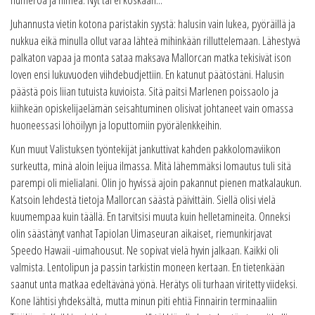
Juhannusta vietin kotona paristakin syystä: halusin vain lukea, pyöräillä ja
nukkua eikä minulla ollut varaa lähteä mihinkään rilluttelemaan. Lähestyvä
palkaton vapaa ja monta sataa maksava Mallorcan matka tekisivät ison
loven ensi lukuvuoden viihdebudjettiin. En katunut päätöstäni. Halusin
päästä pois liian tutuista kuvioista. Sitä paitsi Marlenen poissaolo ja
kiihkeän opiskelijaelämän seisahtuminen olisivat johtaneet vain omassa
huoneessasi löhöilyyn ja loputtomiin pyörälenkkeihin.
Kun muut Valistuksen työntekijät jankuttivat kahden pakkolomaviikon
surkeutta, minä aloin leijua ilmassa. Mitä lähemmäksi lomautus tuli sitä
parempi oli mielialani. Olin jo hyvissä ajoin pakannut pienen matkalaukun.
Katsoin lehdestä tietoja Mallorcan säästä päivittäin. Siellä olisi vielä
kuumempaa kuin täällä. En tarvitsisi muuta kuin helletamineita. Onneksi
olin säästänyt vanhat Tapiolan Uimaseuran aikaiset, riemunkirjavat
Speedo Hawaii -uimahousut. Ne sopivat vielä hyvin jalkaan. Kaikki oli
valmista. Lentolipun ja passin tarkistin moneen kertaan. En tietenkään
saanut unta matkaa edeltävänä yönä. Herätys oli turhaan viritetty viideksi.
Kone lähtisi yhdeksältä, mutta minun piti ehtiä Finnairin terminaaliin