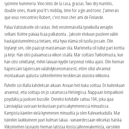
syömme hummeria. Vino tinto de la casa, gracias. Two dry martinis,
double ones, thank you! It's midday, time for a gin and tonic. J'aimerais
que vous rencontriez Robert, c'est mon cher ami de Finlande.
Paluu Valistukselle oli raskas. Heti ensimmäisellä työviikolla venäytin
selkäni. Kolme päivää lisää palkatonta... Jaksoin elokuun puoleen väliin
hautajaistunnelmissa tietäen, että hyvä elämä oli tuolla jossain. Olin
löytänyt sen, olin päässyt maistamaan sitä. Marlenelta oli tullut pari korttia
ja kirje. Hän olisi palaamassa viikon sisällä. Mar soittaisi Tukholmasta, kun
hän olisi selvittänyt, mihin laivaan kyydin tarjonnut rekka ajaisi. Olin hieman
häpeissäni tajutessani välähdyksenomaisesti, etten ollut uhrannut
montaakaan ajatusta suhteellemme keskikesän utuisina viikkoina.
Puhelin soi illalla kahdeksan aikaan. Arvaan heti kuka soittaa. En kuitenkaan
arvannut, että soittaja on jo satamassa Helsingissä. Nappaan lompakkoni
pöydältä ja juoksen bussille. Onneksi kohdalle sattuu 104, joka ajaa
Länsiväylää suoraan keskustaan parissakymmenessä minuutissa.
Kampista kävelen vielä kymmenen minuuttia ja olen Kalevankadulla. Mar
tuleekin laukkuineen juuri kulman takaa - vanavedessään viiksekäs häiskä.
Viiksimiehen läsnäolo hieman latistaa iloista jälleennäkemistä, varsinkin