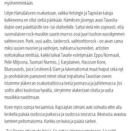
myöhemminkään.
Liityin Hämäläiseen osakuntaan, vaikka Helsingin ja Tapiolan katuja
kulkeneena en ollut sieltä päinkään. Hämiksen jäsenyys avasi Tavastia-
klubin ovet päivittäisille tee- tai oluthetkille. Sattui vielä niin sopivasti, että
suomalaisen rock-musiikin suurin murros osui juuri tuohon vuosikymmen
vaihteeseen. Punk, uusi aalto, taiderock, vaihtoehtorock - on aivan sama
miksi uusien nuorien ja vanhojen, nahkansa luoneiden, artistien
voittokulkua nimittää, kaikki tulivat Tavalle esiintymään: Eppu Normaali,
Pelle Miljoona, Tuomari Nurmio, J. Karjalainen, Hassisen Kone,
Bluesounds, Juice Leskinen & Slam ja lukemattomat muut huiput sekä nyt
jo unohduksiin painuneet nimet olivat teipattuina Tavastian oveen.
Istuimme yläkerran osakuntatiloissa teetä juomassa ja juttelemassa. Jos
soitto alkoi kuulostaa hyvältä, siirryimme alakertaan olutta ja uutta
musiikkia nauttimaan.
Koen myös outoja heräämisiä. Räpsäytän silmäni auki sohvalla viltin alla
keskellä päivää oudossa paikassa ja oudossa seurassa. Ikkunasta avautuu
luminen peltomaisema. Kurkku on kuiva ja päätä särkee.
- Tuu Roope ottaan yks bisse. Se auttaa ylösnousemukseen. Sä soitit