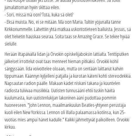
jumalattoman hyvin skittaa eilen.
- Sori, missä mä oon? Tota, kuka sä olet?
- Eksä muista. No, ei se mitään. Mä oon Maria. Tultiin yöjunalla tänne
Kirkkonummelle. Lähettiin yhtä matkaa uskontotieteen bailuista. Jessus, sä
olet helvetin hauskaa seuraa. Soita taas se Amazing Grace. Se tekee hyvää
sielulle.
Herään iltapäivällä Iidan ja Orvokin opiskelijaboksin lattialta. Tenttiputken
jälkeiset irrottelut ovat taas menneet hieman pitkäksi. Orvokki köhii
sängyssään. Iida voivottelee oloaan, mutta on sentään laittanut kahvin
tippumaan. Käännyn kyljelleni patjalla ja kurotan käteni kohti stereodekkiä.
Napsautan radion päälle. Makaan kädet niskani takana ja kuuntelen
radiosta tulvivaa musiikkia. Uutisten tunnusääni ehtii tuskin hävitä
kuulumasta, kun uutistenlukijan lakoninen ääni pudottaa pommin
huoneeseen. "John Lennon, maailmankuulun Beatles-yhtyeen perustaja
kuoli eilen New Yorkissa. Lennon oli illalla palaamassa kotiinsa, kun 25-
vuotias mies ampui hänet kadulle." Kaikki jähmettyvät paikoilleen. Orvokki
kirkuu.