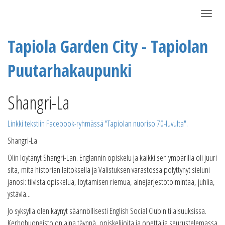
Näytä/P
Tapiola Garden City - Tapiolan
Puutarhakaupunki
Shangri-La
Linkki tekstiin Facebook-ryhmässä "Tapiolan nuoriso 70-luvulta".
Shangri-La
Olin löytänyt Shangri-Lan. Englannin opiskelu ja kaikki sen ympärillä oli juuri
sitä, mitä historian laitoksella ja Valistuksen varastossa pölyttynyt sieluni
janosi: tiivistä opiskelua, löytämisen riemua, ainejärjestötoimintaa, juhlia,
ystäviä...
Jo syksyllä olen käynyt säännöllisesti English Social Clubin tilaisuuksissa.
Kerhohuoneisto on aina täynnä, opiskelijoita ja opettajia seurustelemassa