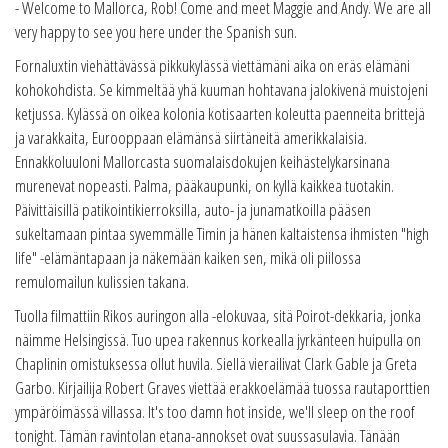
- Welcome to Mallorca, Rob! Come and meet Maggie and Andy. We are all
very happy to see you here under the Spanish sun.
Fornaluxtin viehättävässä pikkukylässä viettämäni aika on eräs elämäni
kohokohdista. Se kimmeltää yhä kuuman hohtavana jalokivenä muistojeni
ketjussa. Kylässä on oikea kolonia kotisaarten koleutta paenneita brittejä
ja varakkaita, Eurooppaan elämänsä siirtäneitä amerikkalaisia.
Ennakkoluuloni Mallorcasta suomalaisdokujen keihästelykarsinana
murenevat nopeasti. Palma, pääkaupunki, on kyllä kaikkea tuotakin.
Päivittäisillä patikointikierroksilla, auto- ja junamatkoilla pääsen
sukeltamaan pintaa syvemmälle Timin ja hänen kaltaistensa ihmisten "high
life" -elämäntapaan ja näkemään kaiken sen, mikä oli piilossa
remulomailun kulissien takana.
Tuolla filmattiin Rikos auringon alla -elokuvaa, sitä Poirot-dekkaria, jonka
näimme Helsingissä. Tuo upea rakennus korkealla jyrkänteen huipulla on
Chaplinin omistuksessa ollut huvila. Siellä vierailivat Clark Gable ja Greta
Garbo. Kirjailija Robert Graves viettää erakkoelämää tuossa rautaporttien
ympäröimässä villassa. It's too damn hot inside, we'll sleep on the roof
tonight. Tämän ravintolan etana-annokset ovat suussasulavia. Tänään