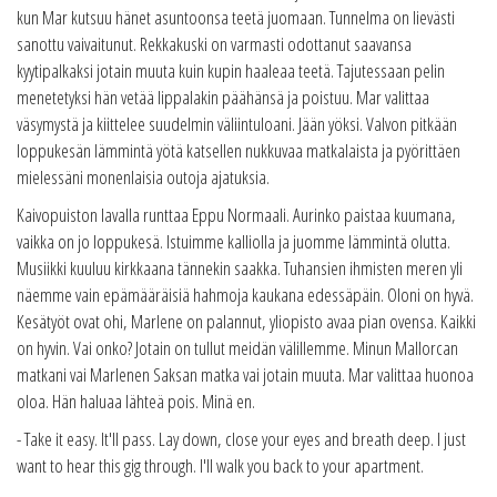
kun Mar kutsuu hänet asuntoonsa teetä juomaan. Tunnelma on lievästi
sanottu vaivaitunut. Rekkakuski on varmasti odottanut saavansa
kyytipalkaksi jotain muuta kuin kupin haaleaa teetä. Tajutessaan pelin
menetetyksi hän vetää lippalakin päähänsä ja poistuu. Mar valittaa
väsymystä ja kiittelee suudelmin väliintuloani. Jään yöksi. Valvon pitkään
loppukesän lämmintä yötä katsellen nukkuvaa matkalaista ja pyörittäen
mielessäni monenlaisia outoja ajatuksia.
Kaivopuiston lavalla runttaa Eppu Normaali. Aurinko paistaa kuumana,
vaikka on jo loppukesä. Istuimme kalliolla ja juomme lämmintä olutta.
Musiikki kuuluu kirkkaana tännekin saakka. Tuhansien ihmisten meren yli
näemme vain epämääräisiä hahmoja kaukana edessäpäin. Oloni on hyvä.
Kesätyöt ovat ohi, Marlene on palannut, yliopisto avaa pian ovensa. Kaikki
on hyvin. Vai onko? Jotain on tullut meidän välillemme. Minun Mallorcan
matkani vai Marlenen Saksan matka vai jotain muuta. Mar valittaa huonoa
oloa. Hän haluaa lähteä pois. Minä en.
- Take it easy. It'll pass. Lay down, close your eyes and breath deep. I just
want to hear this gig through. I'll walk you back to your apartment.