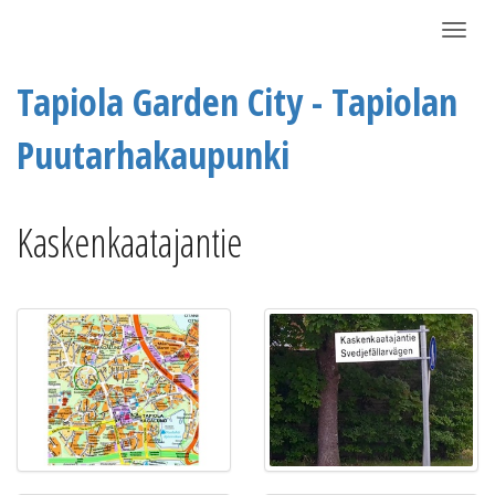
Näytä/P
Tapiola Garden City - Tapiolan
Puutarhakaupunki
Kaskenkaatajantie