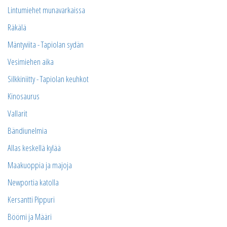
Lintumiehet munavarkaissa
Räkälä
Mäntyviita - Tapiolan sydän
Vesimiehen aika
Silkkiniitty - Tapiolan keuhkot
Kinosaurus
Vallarit
Bändiunelmia
Allas keskellä kylää
Maakuoppia ja majoja
Newportia katolla
Kersantti Pippuri
Böömi ja Määri