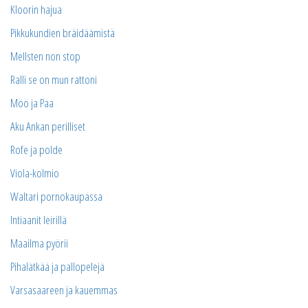
Kloorin hajua
Pikkukundien bräidäämistä
Mellsten non stop
Ralli se on mun rattoni
Möö ja Paa
Aku Ankan perilliset
Rofe ja polde
Viola-kolmio
Waltari pornokaupassa
Intiaanit leirillä
Maailma pyörii
Pihalätkää ja pallopelejä
Varsasaareen ja kauemmas