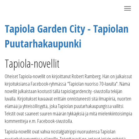
Näytä/P
Tapiola Garden City - Tapiolan
Puutarhakaupunki
Tapiola-novellit
Oheiset Tapiola-novellit on kirjoittanut Robert Ramberg. Hän on julkaissut
kirjoituksiansa Facebook-ryhmässä "Tapiolan nuoriso 70-luvulta". Nämä
novellit julkaistaan kootusti tällä tapiolagardencity -sivustolla tekijän
luvalla. Kirjoitukset kuvaavat erittäin onnistuneesti sitä ilmapiiriä, nuorten
elämää ja yhteisöllisyyttä, joka Tapiolan puutarhakaupungissa vallitsi.
Tekstit ovat saaneet suuren määrän tykkäyksiä ja mitä mielenkiintoisimpia
kommentteja e.m. Facebook-sivustolla.
Tapiola-novellit ovat vahva nostalgiatrippi nuoruutensa Tapiolan
puutarhakaupungissa eläneille. Toivottavasti ne antavat jotain erityistä