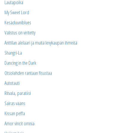
Lautapoika
My Sweet Lord
Kesäduuniblues
Valistus on viritetty
Anttilan alelaari ja muita levykaupan ihmeitä
Shangri-La
Dancing in the Dark
Otsolahden rantaan fisustaa
Autotauti
Ritvala, paratiisi
Sairas vääns
Kissan peffa
Amor vincit omnia