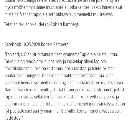
myös myöhemmin tänne muuttaneille, jotka kenties joskus ihmettelevät
mistä ne "vanhat tapiolalaiset" puhuvat kun menneitä muistelevat.
Tekstien tekijänoikeudet (c) Robert Ramberg.
Facebook 10.05.2020 Robert Ramberg:
"Tervehdys. Olen kirjoittanut viitisenkymmentä Tapiola-aiheista juttua.
Tarkoitus on tehdä omille lapsilleni ja lapsenlapsilleni Tapiola-
novellikokoelma, joka on kertomus lapsuudestani ja teinivuosistani
puutarhakaupungissa. Henkilöt ja tapahtumat ovat todellisia. Olen
saattanut hieman sormeilla kronologiaa ja tehdä muitakin muokkauksia.
Nämä eivät ole dokumentteja tai lähteisiin perustuvaa historian kirjoitusta.
Tapiola on näissä sellainen kuin sen muistan - konkreettinen paikka ja
unenomainen mielentila. Jutun nimi on Lintumiehet munavarkaissa. Se on
nyt postattu suoraan ryhmämme FB-sivulle, koska monet eivät saa auki
tiedostoa."