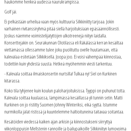
haukomme henkeä uudessa naurukrampissa.
Golf jäi.
Ei pelkästään urheilua vaan myös kulttuuria Silkkiniitty tarjoaa. Jokin
varhainen rivitanssiryhmä pitää siellä harjoituksiaan epäsäännöllisesti.
Joskus näemme voimistelijatyttöjen ulkotreenejä niityn laidalla.
Konserttejakin on. Seurakunnan Olotilassa eli Räkälässä kerran kesäiltaa
viettämässä ollessamme tulee joku puolituttu ovelle huutamaan, että
kalevalaa esitetään Silkkiksellä. Joopa joo. Ei voisi vähempää kiinnostaa,
todettiin kuin yhdestä suusta. Hetkeä myöhemmin viesti tarkentuu.
- Kalevala soittaa ilmaiskonsertin nurtsilla! Tulkaa ny! Siel on Kurkinen
kitarassa.
Koko tila tyhjenee kuin koulun paloharjoituksissa. Tyyppi on puhunut totta.
Kalevala soittaa kuulaassa, lämpimässä kesäillassa yli tunnin setin. Matti
Kurkinen on jo ristitty Suomen Johnny Winteriksi, eikä syyttä. Istumme
nurmikolla jalat ristissä ja kuuntelemme haltioituneina taitavaa soitantaa.
Kesätöiden viedessä kaiken ajan arkisin ja kiinnostukseni siirryttyä
viikonloppuisin Mellstenin rannoille ja bailupaikoille Silkkiniityn lumovoima