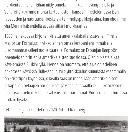
heikkeni vähitellen. Eihän niitty onneksi mihinkään hävinnyt. Siellä ja
Vallareilla kävimme monta kertaa lasteni kanssa ihmettelemässä isän
lapsuuden ja nuoruuden keskeisiä temmellyspaikkoja aina, kun ehdimme
yhä Menninkäisentiellä asuvaa äitiäni moikkaamaan.
1980 heinäkuussa kirjoitan kirjettä amerikkalaiselle ystävälleni Timille
Mallorcan Fornalutxiin viikko ennen omaa lentoani ensimmäiselle
ulkomaanmatkalleni tuolle saarelle. Fornalutx on Espanjan lämpöön
paenneiden brittien ja amerikkalaisten suosiossa. Olen pitkästä aikaa
kävelemässä Silkkiniityllä. Hienoa on huomata, että alue on edelleen
ahkerassa käytössä. Tullessani niitylle yhteiskoulun suunnasta vasemmalla
on krikettipeli käynnissä, oikealla taas on meneillään amerikkalaisen
jalkapallon pelaajien harjoitukset. Ja ylhäällä taivaalla leijuu Goodyearin
mainoszeppeliini. Enteet eivät voisi olla paremmat. Vuosi on muuttumassa
erittäin hyväksi.
Tekstin tekijänoikeudet (c) 2020 Robert Ramberg.