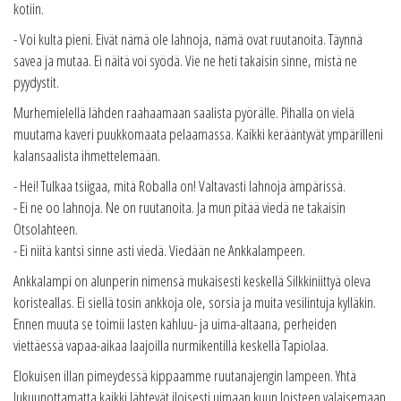
kotiin.
- Voi kulta pieni. Eivät nämä ole lahnoja, nämä ovat ruutanoita. Täynnä
savea ja mutaa. Ei näitä voi syödä. Vie ne heti takaisin sinne, mistä ne
pyydystit.
Murhemielellä lähden raahaamaan saalista pyörälle. Pihalla on vielä
muutama kaveri puukkomaata pelaamassa. Kaikki kerääntyvät ympärilleni
kalansaalista ihmettelemään.
- Hei! Tulkaa tsiigaa, mitä Roballa on! Valtavasti lahnoja ämpärissä.
- Ei ne oo lahnoja. Ne on ruutanoita. Ja mun pitää viedä ne takaisin
Otsolahteen.
- Ei niitä kantsi sinne asti viedä. Viedään ne Ankkalampeen.
Ankkalampi on alunperin nimensä mukaisesti keskellä Silkkiniittyä oleva
koristeallas. Ei siellä tosin ankkoja ole, sorsia ja muita vesilintuja kylläkin.
Ennen muuta se toimii lasten kahluu- ja uima-altaana, perheiden
viettäessä vapaa-aikaa laajoilla nurmikentillä keskellä Tapiolaa.
Elokuisen illan pimeydessä kippaamme ruutanajengin lampeen. Yhtä
lukuunottamatta kaikki lähtevät iloisesti uimaan kuun loisteen valaisemaan