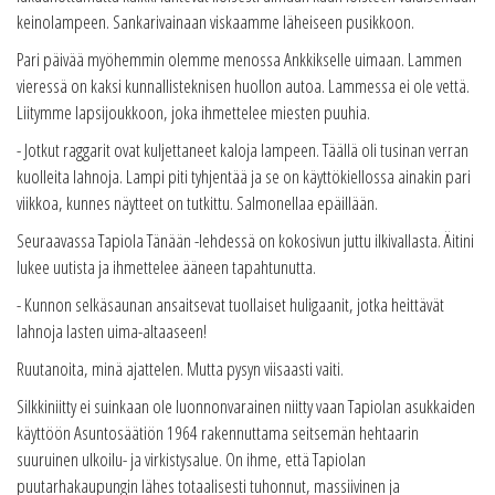
keinolampeen. Sankarivainaan viskaamme läheiseen pusikkoon.
Pari päivää myöhemmin olemme menossa Ankkikselle uimaan. Lammen
vieressä on kaksi kunnallisteknisen huollon autoa. Lammessa ei ole vettä.
Liitymme lapsijoukkoon, joka ihmettelee miesten puuhia.
- Jotkut raggarit ovat kuljettaneet kaloja lampeen. Täällä oli tusinan verran
kuolleita lahnoja. Lampi piti tyhjentää ja se on käyttökiellossa ainakin pari
viikkoa, kunnes näytteet on tutkittu. Salmonellaa epäillään.
Seuraavassa Tapiola Tänään -lehdessä on kokosivun juttu ilkivallasta. Äitini
lukee uutista ja ihmettelee ääneen tapahtunutta.
- Kunnon selkäsaunan ansaitsevat tuollaiset huligaanit, jotka heittävät
lahnoja lasten uima-altaaseen!
Ruutanoita, minä ajattelen. Mutta pysyn viisaasti vaiti.
Silkkiniitty ei suinkaan ole luonnonvarainen niitty vaan Tapiolan asukkaiden
käyttöön Asuntosäätiön 1964 rakennuttama seitsemän hehtaarin
suuruinen ulkoilu- ja virkistysalue. On ihme, että Tapiolan
puutarhakaupungin lähes totaalisesti tuhonnut, massiivinen ja