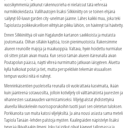
vuosikymmeniä jatkunut rakennusrieha ei nielaissut tätä vehreää
nurmikkokeidasta. Vallihautojen lisäksi Silkkiniitty on se toinen ehjänä
säilynyt 60-luvun garden city -unelman jäänne. Lähes kaikki muu, joka teki
Tapiolasta poikkeuksellisen viihtyisän pikku lähiön, on hävinnyt tai hävitetty.
Ennen Silkkiniittyä oli vain Hagalundin kartanon savikkoista ja mutaista
joutomaata. Olihan silläkin käyttöä, tosin pienimuotoista. Rakensimme
alueen reunoille majoja ja maakuoppia. Valtava, hyvin hoidettu nurmialue
oli sitten jotain aivan muuta. Kun seisoi tämän alueen itäreunalla aivan
Poutapolun päässä, näytti vihreä nurmimatto jatkuvan iäisyyteen. Aluetta
kyllä halkoivat polut ja tiet, mutta perspektiivin tekemän visuaalisen
tempun vuoksi niitä ei nähnyt.
Menninkäisentien puoleisella reunalla oli vuokrattavia kasvimaita, ikään
kuin jäänteenä sotavuosilta, jolloin kotiviljely oli välttämätöntä juuresten ja
vihannesten saatavuuden varmistamiseksi. Viljelypalstat yhdistettyinä
alueella liikuskeleviin nuorisoporukoihin tuotti juuri sen oletetun tuloksen.
Porkkanoita sun muita katosi viljelyksiltä. Ja aina nousi asiasta sama meteli
Tapiola Tänään -lehden palstoja myöten. Kaalinpäiden näpistelyn lisäksi
typerää ilkivaltaakin ilmeni. Joku tai jotkut olivat käyneet tallomassa ja