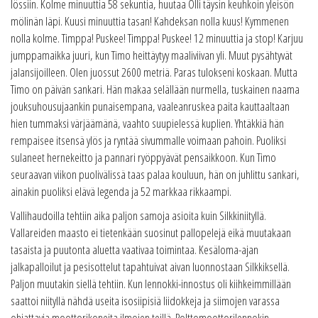
lössiin. Kolme minuuttia 58 sekuntia, huutaa Olli täysin keuhkoin yleisön
mölinän läpi. Kuusi minuuttia tasan! Kahdeksan nolla kuus! Kymmenen
nolla kolme. Timppa! Puskee! Timppa! Puskee! 12 minuuttia ja stop! Karjuu
jumppamaikka juuri, kun Timo heittäytyy maaliviivan yli. Muut pysähtyvät
jalansijoilleen. Olen juossut 2600 metriä. Paras tulokseni koskaan. Mutta
Timo on päivän sankari. Hän makaa selällään nurmella, tuskainen naama
jouksuhousujaankin punaisempana, vaaleanruskea paita kauttaaltaan
hien tummaksi värjäämänä, vaahto suupielessä kuplien. Yhtäkkiä hän
rempaisee itsensä ylös ja ryntää sivummalle voimaan pahoin. Puoliksi
sulaneet hernekeitto ja pannari ryöppyävät pensaikkoon. Kun Timo
seuraavan viikon puolivälissä taas palaa kouluun, hän on juhlittu sankari,
ainakin puoliksi elävä legenda ja 52 markkaa rikkaampi.
Vallihaudoilla tehtiin aika paljon samoja asioita kuin Silkkiniityllä.
Vallareiden maasto ei tietenkään suosinut pallopelejä eikä muutakaan
tasaista ja puutonta aluetta vaativaa toimintaa. Kesäloma-ajan
jalkapalloilut ja pesisottelut tapahtuivat aivan luonnostaan Silkkiksellä.
Paljon muutakin siellä tehtiin. Kun lennokki-innostus oli kiihkeimmillään
saattoi niityllä nähdä useita isosiipisiä liidokkeja ja siimojen varassa
ohjattavia moottorikoneita ilmojen teillä. Polttomoottorilennokin