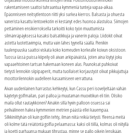
rakentamiseen saattoi tuhraantua kymmeniä tunteja vapaa-aikaa.
Epäonniseen neitsytlentoon riitti yksi surkea kierros. Balsasta ja ohuesta
vanerista kasattu lentovekotin ei kestänyt edes huonoa alastuloa. Siimojen
pettäminen ensikierroksella tarkoitti koko työn muuttumista
silmänräpäyksessä kasaksi balsatikkuja ja vanerin paloja. Liidokit olivat
astetta luotettavimpia, mutta vain lähes tyynellä säällä. Pienikin
tuulenpuuska saattoi viskata koko komeuden korkealle koivun oksistoon.
Tuossa iässä puissa kiipeily oli aivan arkipäiväistä, joten aina löytyi joku
vapaaehtoinen tartsan hakemaan koneen alas. Puunoksat puhkoivat
tietysti lennokin siipipaperit, mutta tuollaiset korjaustyöt olivat pikkujuttuja
moottorilennokin uudelleen kasaamiseen verrattuna.
Aivan uudenlainen harrastus kehkeytyi, kun Cassu peri isoveljeltään vähän
käytetyn golfmailan, pari palloa ja muutaman muovitikun eli tiin. Olisiko
maila ollut rautaykkönen? Ainakin sillä hyvin palloon osuessa sai
pelivälineen hakea kymmenien metrien päästä ellei kauempaa.
Silkkiniittyhän oli kuin golfiin tehty, ilman niitä reikiä tietysti. Yleensä meitä
oli kolme tätä reiätöntä golfia pelaamassa: kaksi oli tiillä, kolmas oli niityllä
ja koetti parhaansa mukaan tihrustaa, minne se pallo oikein lensikään.