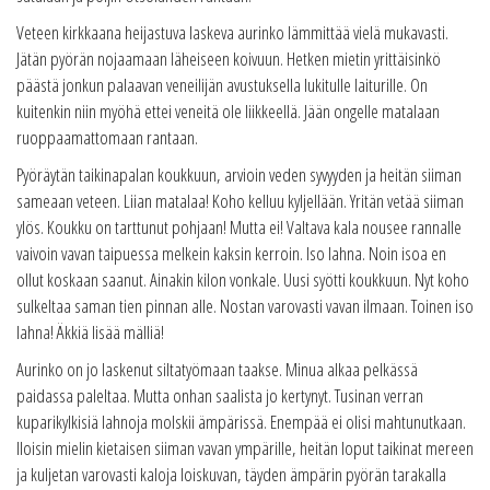
Veteen kirkkaana heijastuva laskeva aurinko lämmittää vielä mukavasti.
Jätän pyörän nojaamaan läheiseen koivuun. Hetken mietin yrittäisinkö
päästä jonkun palaavan veneilijän avustuksella lukitulle laiturille. On
kuitenkin niin myöhä ettei veneitä ole liikkeellä. Jään ongelle matalaan
ruoppaamattomaan rantaan.
Pyöräytän taikinapalan koukkuun, arvioin veden syvyyden ja heitän siiman
sameaan veteen. Liian matalaa! Koho kelluu kyljellään. Yritän vetää siiman
ylös. Koukku on tarttunut pohjaan! Mutta ei! Valtava kala nousee rannalle
vaivoin vavan taipuessa melkein kaksin kerroin. Iso lahna. Noin isoa en
ollut koskaan saanut. Ainakin kilon vonkale. Uusi syötti koukkuun. Nyt koho
sulkeltaa saman tien pinnan alle. Nostan varovasti vavan ilmaan. Toinen iso
lahna! Äkkiä lisää mälliä!
Aurinko on jo laskenut siltatyömaan taakse. Minua alkaa pelkässä
paidassa paleltaa. Mutta onhan saalista jo kertynyt. Tusinan verran
kuparikylkisiä lahnoja molskii ämpärissä. Enempää ei olisi mahtunutkaan.
Iloisin mielin kietaisen siiman vavan ympärille, heitän loput taikinat mereen
ja kuljetan varovasti kaloja loiskuvan, täyden ämpärin pyörän tarakalla