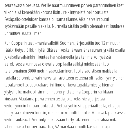
seuraavassa pesussa. Verille naarmuuntuneen polven parantuminen kesti
viikon eikä kenenkään kotona iloittu reikiintyneistä pelihousuista.
Pesäpallo-otteluiden kanssa oli sama tilanne. Aika harva intoutui
syöksymään pesälle hiekalla. Nurmella tätäkin peliin olennaisesti kuuluvaa
uhrautuvaisuutta ilmeni.
Kun Cooperin testi -mania valloitti Suomen, järjestettiin tuo 12 minuutin
rääkki tietysti Silkkiniityllä. Eikä sen keskellä vaan länsireunan jyrkällä osalla.
Jokaisella vähänkin liikuntaa harrastaneella ja siten melko hyvässä
aerobisessa kunnossa olevalla oppilaalla väikkyi mielessään tuo
taianomainen 3000 metrin saavuttaminen. Tuolla sadistisen mäkisellä
radalla se onnistui vain harvalta. Tavoitteen esteenä oli lisäksi hyvin yleinen
tupakanpoltto. Luokkakaverini Timo oli kova tupakkamies ja hieman
yllytyshullu: mahdollisimman huono yhdistelmä Cooperin rankkaan
kiusaan. Muutama päivä ennen testiä joku keksi vielä järjestää
vedonlyönnin Timpan juoksusta. Vetoa lyötiin sillä periaatteella, että jos
hän yltää kolmeen tonniin, menee koko potti Timolle. Muussa tapauksessa
vedot raukeavat. Vedonlyöntikassaan kertyi sitä enemmän rahaa mitä
lähemmäksi Cooper-päivä tuli; 52 markkaa ilmoitti kassanhoitaja