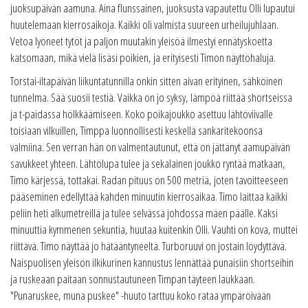
juoksupäivän aamuna. Aina flunssainen, juoksusta vapautettu Olli lupautui
huutelemaan kierrosaikoja. Kaikki oli valmista suureen urheilujuhlaan.
Vetoa lyöneet tytöt ja paljon muutakin yleisöä ilmestyi ennätyskoetta
katsomaan, mikä vielä lisäsi poikien, ja erityisesti Timon näyttöhaluja.
Torstai-iltapäivän liikuntatunnilla onkin sitten aivan erityinen, sähköinen
tunnelma. Sää suosii testiä. Vaikka on jo syksy, lämpöä riittää shortseissa
ja t-paidassa hölkkäämiseen. Koko poikajoukko asettuu lähtöviivalle
toisiaan vilkuillen, Timppa luonnollisesti keskellä sankaritekoonsa
valmiina. Sen verran hän on valmentautunut, että on jättänyt aamupäivän
savukkeet yhteen. Lähtölupa tulee ja sekalainen joukko ryntää matkaan,
Timo kärjessä, tottakai. Radan pituus on 500 metriä, joten tavoitteeseen
pääseminen edellyttää kahden minuutin kierrosaikaa. Timo laittaa kaikki
peliin heti alkumetreillä ja tulee selvässä johdossa mäen päälle. Kaksi
minuuttia kymmenen sekuntia, huutaa kuitenkin Olli. Vauhti on kova, muttei
riittävä. Timo näyttää jo hätääntyneeltä. Turboruuvi on jostain löydyttävä.
Naispuolisen yleisön ilkikurinen kannustus lennättää punaisiin shortseihin
ja ruskeaan paitaan sonnustautuneen Timpan täyteen laukkaan.
"Punaruskee, muna puskee" -huuto tarttuu koko rataa ympäröivään