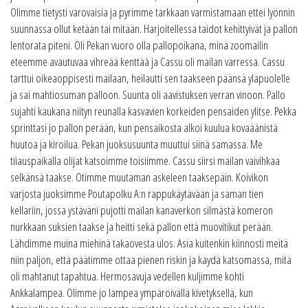
Olimme tietysti varovaisia ja pyrimme tarkkaan varmistamaan ettei lyönnin
suunnassa ollut ketään tai mitään. Harjoitellessa taidot kehittyivät ja pallon
lentorata piteni. Oli Pekan vuoro olla pallopoikana, minä zoomailin
eteemme avautuvaa vihreää kenttää ja Cassu oli mailan varressa. Cassu
tarttui oikeaoppisesti mailaan, heilautti sen taakseen päänsä yläpuolelle
ja sai mahtiosuman palloon. Suunta oli aavistuksen verran vinoon. Pallo
sujahti kaukana niityn reunalla kasvavien korkeiden pensaiden ylitse. Pekka
sprinttasi jo pallon perään, kun pensaikosta alkoi kuulua kovaäänistä
huutoa ja kiroilua. Pekan juoksusuunta muuttui siinä samassa. Me
tiiauspaikalla olijat katsoimme toisiimme. Cassu siirsi mailan vaivihkaa
selkänsä taakse. Otimme muutaman askeleen taaksepäin. Koivikon
varjosta juoksimme Poutapolku A:n rappukäytävään ja saman tien
kellariin, jossa ystäväni pujotti mailan kanaverkon silmästä komeron
nurkkaan suksien taakse ja heitti sekä pallon että muovitikut perään.
Lähdimme muina miehinä takaovesta ulos. Asia kuitenkin kiinnosti meitä
niin paljon, että päätimme ottaa pienen riskin ja käydä katsomassa, mitä
oli mahtanut tapahtua. Hermosavuja vedellen kuljimme kohti
Ankkalampea. Olimme jo lampea ympäröivällä kivetyksellä, kun