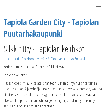
Näytä/P
Tapiola Garden City - Tapiolan
Puutarhakaupunki
Silkkiniitty - Tapiolan keuhkot
Linkki tekstiin Facebook-ryhmässä "Tapiolan nuoriso 70-luvulta"
Kotiseutumuistoja, osa 5: tarinaa Silkkiniitystä.
Tapiolan keuhkot
Hassan opetti minulle kalataikinan teon. Siihen oli hyvin yksinkertainen
resepti: kun vettä ja vehnäjauhoa sotketaan sopivassa suhteessa, saadaan
aikaiseksi sitkeä mälli, joka pysyy - ainakin hetken - koukussa. Eräänä
elokuun lämpimänä iltana otin ongen, sangon ja mällin. Hyppäsin pyörän
satulaan ja poljin Otsolahden rantaan.