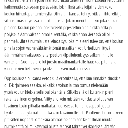
katkennutta sukseaan perässään. Jokin ilkeä taika leijui näiden koko
koulun hiihtotapahtumien yllä. Olin äitini kanssa tehnyt pitkiä hiihtoretki ja
siksi varmasti hyvässä hiihtokunnossa. Jotain meni kuitenkin joka kerran
pieleen. Koulun jalkapalloaktiviteetit järjestettiin aina hiekkaisella ja
pölyisellä Aarnivalkean omalla kentällä, vaikka aivan vieressä oli ollut
pehmeä, vihreä nurmialusta. Ainoa syy, joka mieleeni tulee on, että koulun
pihalla sojottivat ne välttämättömät maalikehikot. Urheiluun liittyvä
äärimmäinen vakavuus ja tarpeeton kilpailuhenkisyys valkeni minulle
vähitellen. Suomea ei ollut juostu maailmankartalle hauskaa pitämällä
vaan tuskien tiellä veren ja oksennuksen maku suussa.
Oppikoulussa oli sama eetos sillä erotuksella, että kun rinnakkaisluokkia
oli E-kirjaimeen saakka, ei kaikkia voinut laittaa tomua nielemään
yhteiskoulun hiekkaiselle pallokentälle. Silkkiksellä oli kuitenkin pieni
rakenteellinen ongelma. Niitty ei oikein mistään kohdasta ollut aivan
tasainen kovin pitkältä matkalta. Fudiksessa toinen osapuoli joutui
hyökkäämään ylämäkeen eikä vain kuvainnollisesti. Puoltenvaihdon jälkeen
piti sitten nopeasti omaksua alamäkipelaamisen kikat. Ilman muuta
nurmikenttä oli mukavampi alusta; vihreät tahrat verkkareissa lähtivät