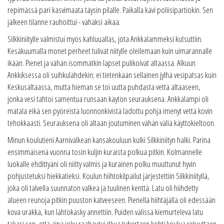
repimässä pari kasvimaata täysin pilalle. Paikalla kävi poliisipartiokin. Sen
jälkeen tilanne rauhoittui - vähäksi aikaa.
Silkkiniitylle valmistui myös kahluuallas, jota Ankkalammeksi kutsuttiin.
Kesäkuumalla monet perheet tulivat niitylle oleilemaan kuin uimarannalle
ikään. Pienet ja vähän isommatkin lapset pulikoivat altaassa. Alkuun
Ankkiksessa oli suihkulähdekin; ei tietenkään sellainen jylhä vesipatsas kuin
Keskusaltaassa, mutta hieman se toi uutta puhdasta vettä altaaseen,
jonka vesi tahtoi samentua runsaan käytön seurauksena. Ankkalampi oli
matala eikä sen pyöreistä luonnonkivistä ladottu pohja imenyt vettä kovin
tehokkaasti. Seurauksena oli altaan joutuminen vähän väliä käyttökieltoon.
Minun koulutieni Aarnivalkean kansakouluun kulki Silkkiniityn halki. Parina
ensimmäisenä vuonna tosin kuljin kuraista polkua pitkin. Kolmannelle
luokalle ehdittyäni oli niitty valmis ja kurainen polku muuttunut hyvin
pohjustetuksi hiekkatieksi. Koulun hiihtokilpailut järjestettiin Silkkiniityllä,
joka oli talvella suunnaton valkea ja tuulinen kenttä. Latu oli hiihdetty
alueen reunoja pitkin puuston katveeseen. Pienellä hiihtäjällä oli edessään
kova urakka, kun lähtökäsky annettiin. Puiden välissä kiemurteleva latu
takasi sen, että aina joku raahautui itkua tuhertaen kohti koulua retuuttaen