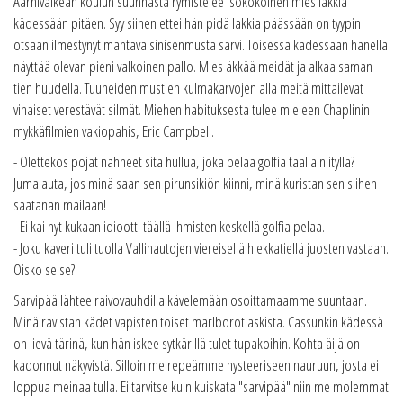
Aarnivalkean koulun suunnasta rymistelee isokokoinen mies lakkia
kädessään pitäen. Syy siihen ettei hän pidä lakkia päässään on tyypin
otsaan ilmestynyt mahtava sinisenmusta sarvi. Toisessa kädessään hänellä
näyttää olevan pieni valkoinen pallo. Mies äkkää meidät ja alkaa saman
tien huudella. Tuuheiden mustien kulmakarvojen alla meitä mittailevat
vihaiset verestävät silmät. Miehen habituksesta tulee mieleen Chaplinin
mykkäfilmien vakiopahis, Eric Campbell.
- Olettekos pojat nähneet sitä hullua, joka pelaa golfia täällä niityllä?
Jumalauta, jos minä saan sen pirunsikiön kiinni, minä kuristan sen siihen
saatanan mailaan!
- Ei kai nyt kukaan idiootti täällä ihmisten keskellä golfia pelaa.
- Joku kaveri tuli tuolla Vallihautojen viereisellä hiekkatiellä juosten vastaan.
Oisko se se?
Sarvipää lähtee raivovauhdilla kävelemään osoittamaamme suuntaan.
Minä ravistan kädet vapisten toiset marlborot askista. Cassunkin kädessä
on lievä tärinä, kun hän iskee sytkärillä tulet tupakoihin. Kohta äijä on
kadonnut näkyvistä. Silloin me repeämme hysteeriseen nauruun, josta ei
loppua meinaa tulla. Ei tarvitse kuin kuiskata "sarvipää" niin me molemmat