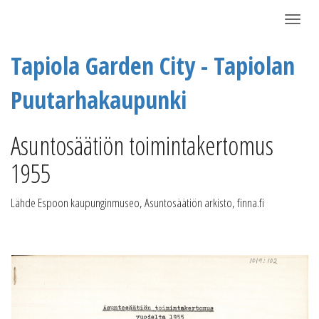
Näytä/P
Tapiola Garden City - Tapiolan
Puutarhakaupunki
Asuntosäätiön toimintakertomus
1955
Lähde Espoon kaupunginmuseo, Asuntosäätiön arkisto, finna.fi