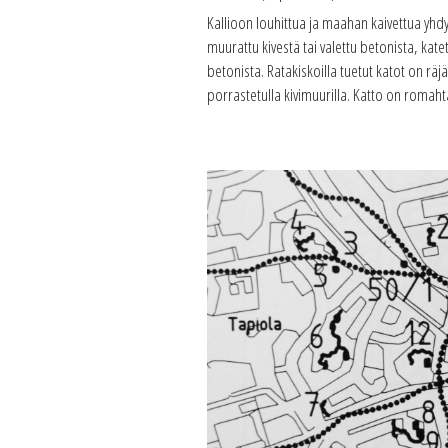
Kallioon louhittua ja maahan kaivettua yhdys-
muurattu kivestä tai valettu betonista, kat
betonista. Ratakiskoilla tuetut katot on rä
porrastetulla kivimuurilla. Katto on rom