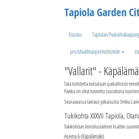
Tapiola Garden Ci
Etusivu
Tapiolan Puutarhakaupung
pro Maailmanperintökohde
Va
"Vallarit" - Käpälämä
Tätä kohdetta kutsutaan paikallisesti nimell
Paikka on ollut tunnettu suosittuna nuorte
Seuraavassa lainaus julkaisusta Sirkku L
Tukikohta XXXVII Tapiola, Otan
Tukikohdan linnoituslaitteet lisättiin suun
Asema 6 (Käpälämäki)