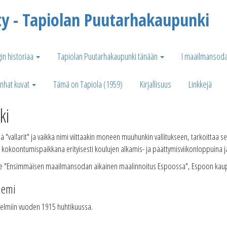
ty - Tapiolan Puutarhakaupunki
in historiaa
Tapiolan Puutarhakaupunki tänään
I maailmansoda
nhat kuvat
Tämä on Tapiola (1959)
Kirjallisuus
Linkkejä
ki
ä "vallarit" ja vaikka nimi viittaakin moneen muuhunkin vallitukseen, tarkoittaa se
n kokoontumispaikkana erityisesti koulujen alkamis- ja päättymisviikonloppuina 
aine "Ensimmäisen maailmansodan aikainen maalinnoitus Espoossa", Espoon kau
iemi
nitelmiin vuoden 1915 huhtikuussa.