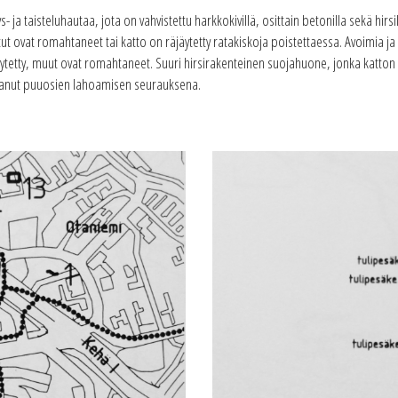
 ja taisteluhautaa, jota on vahvistettu harkkokivillä, osittain betonilla sekä hirsil
etut ovat romahtaneet tai katto on räjäytetty ratakiskoja poistettaessa. Avoimia j
jäytetty, muut ovat romahtaneet. Suuri hirsirakenteinen suojahuone, jonka katton 
ahtanut puuosien lahoamisen seurauksena.