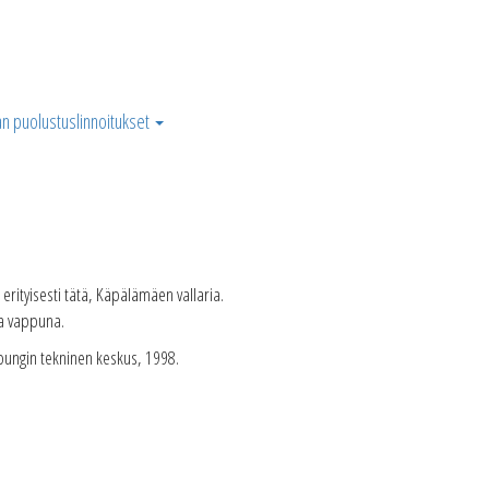
n puolustuslinnoitukset
 erityisesti tätä, Käpälämäen vallaria.
ja vappuna.
pungin tekninen keskus, 1998.