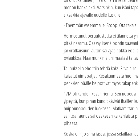
menon hankalaksi. Varsinkin, kun isäni tap
siksakkia ajavalle uudelle kuskille.
- Enemmän vasemmalle. Stoop! Ota takaisin
Hermostunut peruutustutka ei tilannetta yht
pitkä naarmu. Osasyyllisenä odotin saavani r
järkiratkaisuun: auton sai ajaa nokka edel
oviaukkoa. Naarmunkin äitini maalasi taitav
Taunuksella ehdittiin tehdä kaksi Ritvala-re
kaivatut uimapatjat. Kesäkuumasta huolimatt
penkkien päälle helpottivat myös takapenkk
17M oli kahden kesän riemu. Sen nopeusmitt
ylpeyttä, kun pihan kundit kävivät ihaille
huippunopeuden luokassa. Matkamittariin ei
vaihtoa Taunus sai osakseen kaikenlaista puol
pihassa.
Koska olin jo siinä iässä, jossa selaillaan