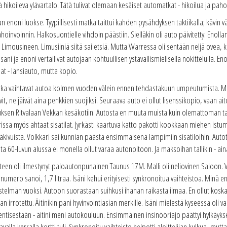
hikoileva ylävartalo. Tätä tulivat olemaan kesäiset automatkat - hikoilua ja paho
enoni luokse. Tyypillisesti matka taittui kahden pysähdyksen taktiikalla; kävin v
oinvoinnin. Halkosuontielle vihdoin päästiin. Sielläkin oli auto päivitetty. Enollan
Limousineen. Limusiiniä siitä sai etsiä. Mutta Warressa oli sentään neljä ovea, ko
. Isäni ja enoni vertailivat autojaan kohtuullisen ystävällismielisellä nokittelulla. 
iat - länsiauto, mutta kopio.
tka vaihtavat autoa kolmen vuoden välein ennen tehdastakuun umpeutumista. Minu
t, ne jäivät aina penkkien suojiksi. Seuraava auto ei ollut lisenssikopio, vaan ai
luksen Ritvalaan Vekkan kesäkotiin. Autosta en muuta muista kuin olemattoman t
rissa myös ahtaat sisätilat. Jyrkästi kaartuva katto pakotti kookkaan miehen istum
äkivuista. Volkkari sai kunnian päästä ensimmäisenä lämpimiin sisätiloihin. Autota
lta 60-luvun alussa ei monella ollut varaa autonpitoon. Ja maksoihan tallikin - ainak
teen oli ilmestynyt paloautonpunainen Taunus 17M. Malli oli neliovinen Saloon. Vol
inumero sanoi, 1,7 litraa. Isäni kehui erityisesti synkronoitua vaihteistoa. Minä 
stelmän vuoksi. Autoon suorastaan suihkusi ihanan raikasta ilmaa. En ollut koska
 irrotettu. Äitinikin pani hyvinvointiasian merkille. Isäni mielestä kyseessä oli v
entisestään - äitini meni autokouluun. Ensimmäinen insinööriajo päättyi hylkäykseen
raavalla kerralla kortti tuli. Synkronoitu vaihteisto helpotti aloittelijan kulkua, mut