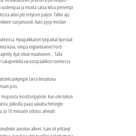
ikka uudempaa ja monta sataa kiloa pienempi
ta äitini piti erityisen paljon. Talliin ajo
penkkien suojamuovit. Auto pysyi meidän
uhteissa. Hyväpalkkaiset työpaikat lipesivät
vielä kova, niinpä englantilainen Ford
äytetty. Ajat olivat muuttuneet… Tällä
n takapenkillä varastopäällikön toimiessa
 kahdeksankympin tarra liimattuna
amaan pois.
t mopoista moottoripyöriin. Kun olin lukion
a. Julkisilla pääsi vaivatta Helsingin
ta. Jo 10 minuutin odotus aiheutti
llekin autoilun alkeet. Isäni oli yrittänyt
odistettua, kun Hassanin puoliksi pakottamana