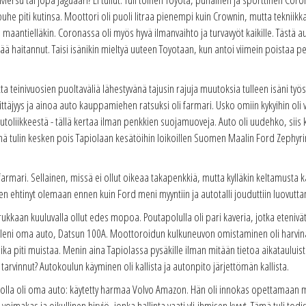
puhe piti kutinsa. Moottori oli puoli litraa pienempi kuin Crownin, mutta tekni
aantielläkin. Coronassa oli myös hyvä ilmanvaihto ja turvavyöt kaikille. Tästä autos
ää haitannut. Taisi isänikin mieltyä uuteen Toyotaan, kun antoi viimein poistaa 
a teinivuosien puoltaväliä lähestyvänä tajusin rajuja muutoksia tulleen isäni työs
yrittäjyys ja ainoa auto kauppamiehen ratsuksi oli farmari. Usko omiin kykyihin oli 
utoliikkeestä - tällä kertaa ilman penkkien suojamuoveja. Auto oli uudehko, siis k
ä tulin kesken pois Tapiolaan kesätöihin loikoillen Suomen Maalin Ford Zephyri
ofarmari. Sellainen, missä ei ollut oikeaa takapenkkiä, mutta kylläkin keltamusta
en ehtinyt olemaan ennen kuin Ford meni myyntiin ja autotalli jouduttiin luovutt
ukkaan kuuluvalla ollut edes mopoa. Poutapolulla oli pari kaveria, jotka etenivä
rilleni oma auto, Datsun 100A. Moottoroidun kulkuneuvon omistaminen oli harvinaist
ika piti muistaa. Menin aina Tapiolassa pysäkille ilman mitään tietoa aikatauluis
 tarvinnut? Autokoulun käyminen oli kallista ja autonpito järjettömän kallista.
 jolla oli oma auto: käytetty harmaa Volvo Amazon. Hän oli innokas opettamaan minu
voimakas ja oikullinen hirviö, jonka hallinta vaati yli-ihmisen kyvyt. Tämä tuli t