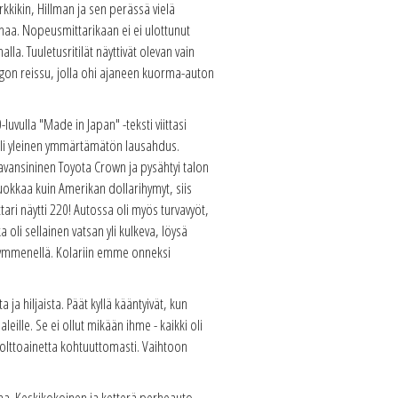
rkkikin, Hillman ja sen perässä vielä
onaa. Nopeusmittarikaan ei ei ulottunut
a. Tuuletusritilät näyttivät olevan vain
angon reissu, jolla ohi ajaneen kuorma-auton
luvulla "Made in Japan" -teksti viittasi
 oli yleinen ymmärtämätön lausahdus.
avansininen Toyota Crown ja pysähtyi talon
uokkaa kuin Amerikan dollarihymyt, siis
ari näytti 220! Autossa oli myös turvavyöt,
 oli sellainen vatsan yli kulkeva, löysä
sikymmenellä. Kolariin emme onneksi
a ja hiljaista. Päät kyllä kääntyivät, kun
eille. Se ei ollut mikään ihme - kaikki oli
 polttoainetta kohtuuttomasti. Vaihtoon
rona. Keskikokoinen ja ketterä perheauto -