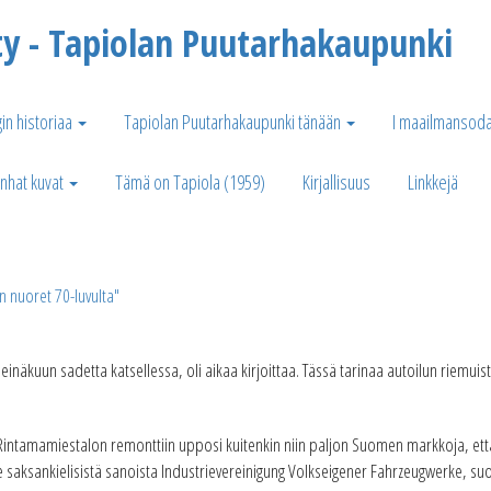
ty - Tapiolan Puutarhakaupunki
in historiaa
Tapiolan Puutarhakaupunki tänään
I maailmansoda
nhat kuvat
Tämä on Tapiola (1959)
Kirjallisuus
Linkkejä
n nuoret 70-luvulta"
heinäkuun sadetta katsellessa, oli aikaa kirjoittaa. Tässä tarinaa autoilun riemuist
 Rintamamiestalon remonttiin upposi kuitenkin niin paljon Suomen markkoja, että 
ee saksankielisistä sanoista Industrievereinigung Volkseigener Fahrzeugwerke, suom