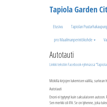
Tapiola Garden Ci
Etusivu
Tapiolan Puutarhakaupung
pro Maailmanperintökohde
Va
Autotauti
Linkki tekstiin Facebook-ryhmässä "Tapiola
Mökillä kirjojen lukemisen välillä, surkean 
Autotauti
Enoni ei tyytynyt kuin saksalaiseen autoon.
Sen merkki oli IFA. Se on lyhenne, joka tul