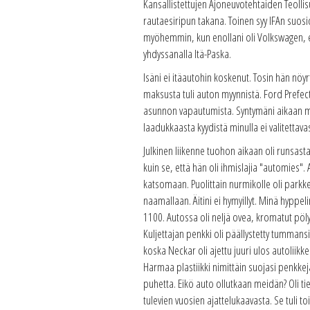
Kansallistettujen Ajoneuvotehtaiden Teollisu
rautaesiripun takana. Toinen syy IFAn suosi
myöhemmin, kun enollani oli Volkswagen, e
yhdyssanalla Itä-Paska.
Isäni ei itäautohin koskenut. Tosin hän nöyr
maksusta tuli auton myynnistä. Ford Prefe
asunnon vapautumista. Syntymäni aikaan mei
laadukkaasta kyydistä minulla ei valitettavas
Julkinen liikenne tuohon aikaan oli runsasta
kuin se, että hän oli ihmislajia "automies
katsomaan. Puolittain nurmikolle oli parkke
naamallaan. Äitini ei hymyillyt. Minä hyppel
1100. Autossa oli neljä ovea, kromatut pöly
Kuljettajan penkki oli päällystetty tummans
koska Neckar oli ajettu juuri ulos autoliikk
Harmaa plastiikki nimittäin suojasi penkke
puhetta. Eikö auto ollutkaan meidän? Oli t
tulevien vuosien ajattelukaavasta. Se tuli 