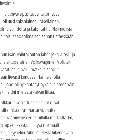
invointia.
älillä tienvarsipuskassa kakomassa.
i oli uusi saksalainen, itäsellainen,
lme vaihdetta ja kaksi tahtia. Yksimielisiä
Enoni taisi saada viimeisen sanan tietäessään,
n isäni vaihtoi auton lähes joka vuosi - ja
to ja alkuperäinen Volkswagen eli Volkkari
avaratilan ja paluumatkalla saadut
aan lievästi kenossa. Hän taisi olla
llijono oli nytkähtänyt pykälällä eteenpäin.
in äitini mielestä - aivan liikaa.
kkariin verrattuna sisätilat olivat
en siitä mitään ymmärtänyt, mutta
an pahoinvoiva edes pitkillä matkoilla. En,
ain lapsen kasvuun liittyvä normaali
 ja kyyneliin. Äitini mielestä liikennevalo
ta Taunuksen mittasuhteet tekivät talliin