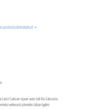
n puolustuslinnoitukset
a.
Länsi-Saksan sijaan auto tuli Itä-Saksasta.
eksi veikeästi jotenkin tähän tyyliin: