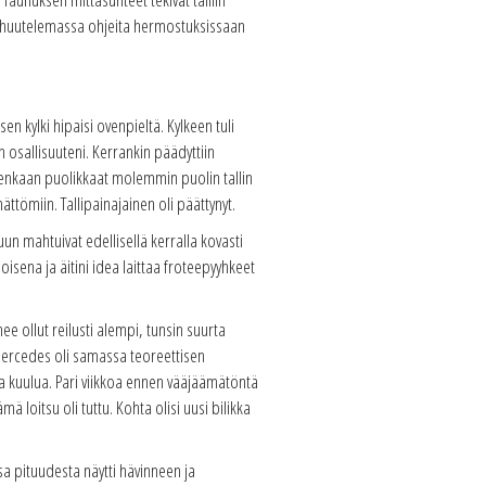
ina huutelemassa ohjeita hermostuksissaan
n kylki hipaisi ovenpieltä. Kylkeen tuli
n osallisuuteni. Kerrankin päädyttiin
nrenkaan puolikkaat molemmin puolin tallin
ttömiin. Tallipainajainen oli päättynyt.
uun mahtuivat edellisellä kerralla kovasti
isena ja äitini idea laittaa froteepyyhkeet
 ollut reilusti alempi, tunsin suurta
 Mercedes oli samassa teoreettisen
ja kuulua. Pari viikkoa ennen vääjäämätöntä
ä loitsu oli tuttu. Kohta olisi uusi bilikka
sa pituudesta näytti hävinneen ja