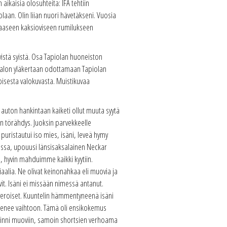
aikaisia olosuhteita: IFA tehtiin
laan. Olin liian nuori hävetäkseni. Vuosia
maaseen kaksioviseen rumilukseen
vistä syistä. Osa Tapiolan huoneiston
talon yläkertaan odottamaan Tapiolan
oisesta valokuvasta. Muistikuvaa
i auton hankintaan kaiketi ollut muuta syytä
n törähdys. Juoksin parvekkeelle
puristautui iso mies, isäni, leveä hymy
ngossa, upouusi länsisaksalainen Neckar
a, hyvin mahduimme kaikki kyytiin.
aalia. Ne olivat keinonahkaa eli muovia ja
vit. Isäni ei missään nimessä antanut.
nveroiset. Kuuntelin hämmentyneenä isäni
 menee vaihtoon. Tämä oli ensikokemus
 kiinni muoviin, samoin shortsien verhoama