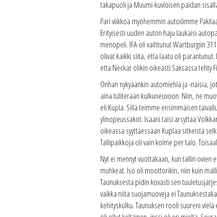
takapuoli ja Muumi-kuvioisen paidan sisällä 
Pari viikkoa myöhemmin autoilimme Pakilaan 
Erityisesti uuden auton haju laukaisi autopah
menopeli. IFA oli vaihtunut Wartburgiin 311 
olivat kaikki siitä, että laatu oli parantunut
että Neckar olikin oikeasti Saksassa tehty F
Onhan nykyäänkin automiehiä ja -naisia, jo
aina tuliterään kulkuneuvoon. Niin, ne muovi
eli Kupla. Sillä teimme ensimmäisen taival
ylinopeussakot. Isääni taisi ärsyttää Volkka
oikeassa syyttäessään Kuplaa sitkeistä selk
Tallipaikkoja oli vain kolme per talo. Toisaa
Nyt ei mennyt vuottakaan, kun tallin ovien e
muhkeat. Iso oli moottorikin, niin kuin mall
Taunuksesta pidin kovasti sen tuuletusjärje
vaikka niitä suojamuoveja ei Taunuksestakaan
kehityskulku. Taunuksen rooli suureni vielä 
oli ollut keltainen, inssi oli eri mieltä. Seu