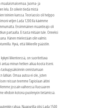
ävää maalaismaisemaa. Juoma- ja
en lelu. En oikein tiedä mistä
ien teinien kanssa. Teoriaosio oli helppo
 vaimoni veljen Lada 1200:lla kävimme
 sammumatta. Ensimmäinen maantieajo oli
tkun partaalla. Ei tästä mitään tule. Onneksi
kana. Hänen mielestään olin valmis
nnilla. Hyvä, että liikkeelle päästiin.
kykyni liikenteessä, on suoritettava
si antaa minun hetken aikaa koota itseni.
ain taskupysäköinnin onnistumaan
0:n lätkän. Omaa autoa ei ole, joten
isen reissun teemme Tapiolaan äitini
. Olemme jossain vaiheessa Vuosaaren
emme vihdoin kotona puolenyön tietämissä.
tenkin rahaa. Naapurilla olisi Lada 1500