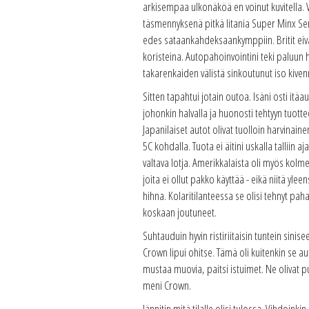
arkisempaa ulkonäköä en voinut kuvitella. Vä
täsmennyksenä pitkä litania Super Minx Seri
edes sataankahdeksaankymppiin. Britit eivät
koristeina. Autopahoinvointini teki paluun 
takarenkaiden välistä sinkoutunut iso kiven
Sitten tapahtui jotain outoa. Isäni osti itä
johonkin halvalla ja huonosti tehtyyn tuot
Japanilaiset autot olivat tuolloin harvina
5C kohdalla. Tuota ei äitini uskalla talli
valtava lotja. Amerikkalaista oli myös kolm
joita ei ollut pakko käyttää - eikä niitä yle
hihna. Kolaritilanteessa se olisi tehnyt pa
koskaan joutuneet.
Suhtauduin hyvin ristiriitaisin tuntein sinise
Crown lipui ohitse. Tämä oli kuitenkin se aut
mustaa muovia, paitsi istuimet. Ne olivat p
meni Crown.
Jännitin mitä tilalle olisi tulossa. Vihdoink