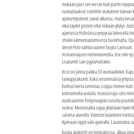
mukaan juuri sen verran kuin pariin reppuun
ruokatilaukset soitettiin etukäteen tulevan 
ajokorttipuheet saivat alkunsa, mutta kesä
eikä täydet pisteet ollut mikään yllätys. Au
ajamassa Hollolassa ympyrää läheisellä hi
shokki valmentautumisesta huolimatta. Opetta
diesel-Polo vaihtui uuteen Tyoyta Carinaan
insinäöriajoon miminitunneilla. Itse olin ep
Lisätunnit sain pyytämättäkin.
Inssi on jännä paikka 33-vuotiaallekin. Kap
taskupysäköinti. Kaksi ensimmäistä yritystä
Kolmas kerta onnistuu. Loppu menee kuin tan
kolmannella vedolla: insinööriajo olisi nim
vuokraamme Pohjoisväylän toisella puolella
luokse. Menomatka sujuu yllättävän hyvin
satama-alueella. Vaimoni kääntelee karttaa 
Ajamaan oppii vain ajamalla. Lauantaina 
Koska ajokortti on lompakossa, alkaa oma