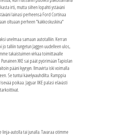
sta irti, mutta siihen lopahti ystäväni
ystäväni lainasi perheensä Ford Cortinaa
akaan oltuaan perheen "kakkoskuskina"
aksi unelmaa samaan autotalliin. Kerran
o talliin tungetun Jaggen uudelleen ulos,
imme takaistuimen virkaa toimittavalle
lla. Punainen XKE sai päät pyörimään Tapiolan
toin pääni kyyryyn. Ilmavirta iski voimalla
en. Se tuntui kävelyvauhdilta. Ramppia
sevää poikaa. Jaguar XKE palasi elävästi
arkoittivat.
linja-autolla tai junalla. Tavaraa otimme