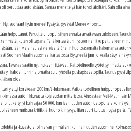
a oli peruuttaa auto sisään. Samaa menettelyä hän toivoi äidiltäni. Sain olla a
. Nyt suoraan! Hyvin menee! Pysäytä, pysäytä! Menee vinoon...
ään helpottanut. Peruuttelu loppui siihen ennalta arvattavaan tulokseen. Taunukse
emmistä, kuten oli tapana. Tällä kertaa äitini hysteerinen itku peitti alleen minu
lä sisään. Isäni vielä naulasi viereiseltä Shellin huoltoasemalta hakemansa auto
asti Suomen Maalin automaalikartastosta löytyneellä juuri oikealla sävyllä näkymä
issua. Tavaraa saatiin nyt mukaan riittävästi. Kattotelineelle vyötettyyn matkalaukk
a yli kahden tunnin ajomatka sujui yhdellä puskapissastopilla. Taunus pysyi vilpo
iläisen oloa.
ari ylettyi korskeaan 200 km/t -lukemaan. Vaikka todellinen huippunopeus lienee
n kurkkimassa auton ikkunasta kojelaudan mittaristoa. Ainoastaan Veli-Matin isän
 ollut kertynyt kuin vajaa 50 000, kun isäni uuden auton ostopolte alkoi näkyä 
iääneen mutistua kritiikkiä: huono kiihtyvyys, liian suuri kulutus, löysä perä... Täm
 autolehtiä ja -kuvastoja, olin aivan ymmälläni, kun näin uuden automme. Kolmaso