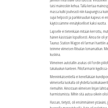
taisi mainoskin kehua. Tällä kertaa mainos
massa kulki jouheasti niin kaupungissa kuin m
sujui helposti ja parkkiruudun kapeus ei en
käytössämme ennätykselliset kaksi vuotta.
Lapselle ei tietenkään mitään kerrottu, mutt
hänen käsistään lopullisesti. Ainoa tie oli 
Taunus Station Wagon eli farmari haettiin a
teimme viimeisen Ritvalan lomamatkan. Min
kuskina.
Viimeinen autotallin asukas oli Fordin piil
takaluukun kanteen. Piilofarmarin kyydissä 
Menninkäisentiellä ei kenelläkään kundipor
viimeisellä luokalla oli yhdellä luokkakave
riemuihin. Ainostaan viimeisen linjan lähtöa
harmistumista. Mihin sitä autoa oikein olisi
Hassan, tietysti, oli ensimmäinen ystäväni,
huonolla menestyksellä. Auto oli pelottava, 