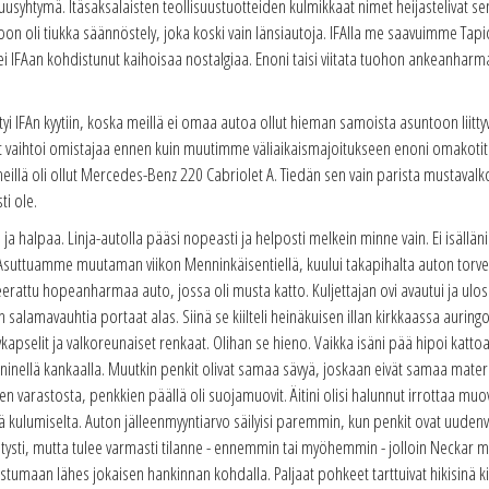
usyhtymä. Itäsaksalaisten teollisuustuotteiden kulmikkaat nimet heijastelivat sen 
oon oli tiukka säännöstely, joka koski vain länsiautoja. IFAlla me saavuimme Tapio
i IFAan kohdistunut kaihoisaa nostalgiaa. Enoni taisi viitata tuohon ankeanhar
tyi IFAn kyytiin, koska meillä ei omaa autoa ollut hieman samoista asuntoon liitty
ct vaihtoi omistajaa ennen kuin muutimme väliaikaismajoitukseen enoni omakoti
llä oli ollut Mercedes-Benz 220 Cabriolet A. Tiedän sen vain parista mustavalk
ti ole.
 ja halpaa. Linja-autolla pääsi nopeasti ja helposti melkein minne vain. Ei isällän
". Asuttuamme muutaman viikon Menninkäisentiellä, kuului takapihalta auton torve
erattu hopeanharmaa auto, jossa oli musta katto. Kuljettajan ovi avautui ja ulos 
in salamavauhtia portaat alas. Siinä se kiilteli heinäkuisen illan kirkkaassa auri
kapselit ja valkoreunaiset renkaat. Olihan se hieno. Vaikka isäni pää hipoi katto
ininellä kankaalla. Muutkin penkit olivat samaa sävyä, joskaan eivät samaa materi
een varastosta, penkkien päällä oli suojamuovit. Äitini olisi halunnut irrottaa muo
jä kulumiselta. Auton jälleenmyyntiarvo säilyisi paremmin, kun penkit ovat uude
ietysti, mutta tulee varmasti tilanne - ennemmin tai myöhemmin - jolloin Neckar
toistumaan lähes jokaisen hankinnan kohdalla. Paljaat pohkeet tarttuivat hikisinä