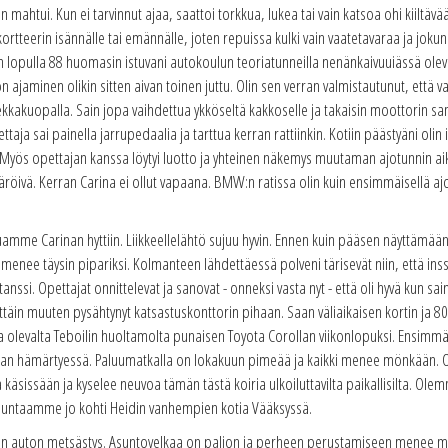
 mahtui. Kun ei tarvinnut ajaa, saattoi torkkua, lukea tai vain katsoa ohi kiilt
kortteerin isännälle tai emännälle, joten repuissa kulki vain vaatetavaraa ja jokun
n lopulla 88 huomasin istuvani autokoulun teoriatunneilla nenänkaivuuiässä olev
ton ajaminen olikin sitten aivan toinen juttu. Olin sen verran valmistautunut, että
ekkakuopalla. Sain jopa vaihdettua ykköseltä kakkoselle ja takaisin moottorin
ja sai painella jarrupedaalia ja tarttua kerran rattiinkin. Kotiin päästyäni olin i
. Myös opettajan kanssa löytyi luotto ja yhteinen näkemys muutaman ajotunnin ai
äröivä. Kerran Carina ei ollut vapaana. BMW:n ratissa olin kuin ensimmäisellä ajotu
uamme Carinan hyttiin. Liikkeellelähtö sujuu hyvin. Ennen kuin pääsen näyttämään 
 menee täysin pipariksi. Kolmanteen lähdettäessä polveni tärisevät niin, että ins
ssi. Opettajat onnittelevat ja sanovat - onneksi vasta nyt - että oli hyvä kun s
ittäin muuten pysähtynyt katsastuskonttorin pihaan. Saan väliaikaisen kortin ja 8
 olevalta Teboilin huoltamolta punaisen Toyota Corollan viikonlopuksi. Ensimmä
 illan hämärtyessä. Paluumatkalla on lokakuun pimeää ja kaikki menee mönkään
käsissään ja kyselee neuvoa tämän tästä koiria ulkoiluttavilta paikallisilta. Ol
suuntaamme jo kohti Heidin vanhempien kotia Vääksyssä.
n auton metsästys. Asuntovelkaa on paljon ja perheen perustamiseen menee muu