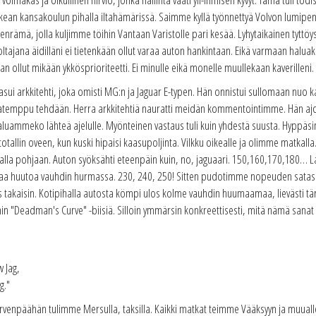
lkean kansakoulun pihalla iltahämärissä. Saimme kyllä työnnettyä Volvon lumipenka
enrämä, jolla kuljimme töihin Vantaan Varistolle pari kesää. Lyhytaikainen tyttö
tajana äidilläni ei tietenkään ollut varaa auton hankintaan. Eikä varmaan halu
n ollut mikään ykkösprioriteetti. Ei minulle eikä monelle muullekaan kaverilleni.
i arkkitehti, joka omisti MG:n ja Jaguar E-typen. Hän onnistui sullomaan nuo k
atemppu tehdään. Herra arkkitehtiä nauratti meidän kommentointimme. Hän ajoi j
 haluammeko lähteä ajelulle. Myönteinen vastaus tuli kuin yhdestä suusta. Hyppäs
autotallin oveen, kun kuski hipaisi kaasupoljinta. Vilkku oikealle ja olimme matka
a talla pohjaan. Auton syöksähti eteenpäin kuin, no, jaguaari. 150,160,170,180… Lai
uoraa huutoa vauhdin hurmassa. 230, 240, 250! Sitten pudotimme nopeuden satase
 takaisin. Kotipihalla autosta kömpi ulos kolme vauhdin huumaamaa, lievästi täri
nin "Deadman's Curve" -biisiä. Silloin ymmärsin konkreettisesti, mitä nämä sanat t
 Jag,
g."
ärvenpäähän tulimme Mersulla, taksilla. Kaikki matkat teimme Vääksyyn ja muualle 