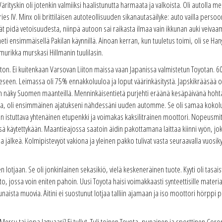
rityskin oli jotenkin valmiiksi haalistunutta harmaata ja valkoista. Oli autolla me
es IV. Minx oli brittiläisen autoteollisuuden sikanautasäilyke: auto vailla perso
 pidä vetoisuudesta, niinpä autoon sai raikasta ilmaa vain ikkunan auki veivaamall
heti ensimmäisellä Pakilan käynnillä. Ainoan kerran, kun tuuletus toimi, oli se H
murikka murskasi Hillmanin tuulilasin.
auton. Ei kuitenkaan Varsovan Liiton maissa vaan Japanissa valmistetun Toyotan. 60-
teeseen. Leimassa oli 75% ennakkoluuloa ja loput väärinkäsitystä. Japskikrääsää
inen näky Suomen maanteillä. Menninkäisentietä purjehti eräänä kesäpäivänä hoht
in ajaa, oli ensimmäinen ajatukseni nähdessäni uuden automme. Se oli samaa kokol
en istuttava yhtenäinen etupenkki ja voimakas kaksilitrainen moottori. Nopeusmitt
ensä käytettykään. Maantieajossa saatoin äidin pakottamana laittaa kiinni vyön, joka
haa jälkeä. Kolmipistevyöt vakiona ja yleinen pakko tulivat vasta seuraavalla vuo
en lotjaan. Se oli jonkinlainen sekasikiö, vielä keskeneräinen tuote. Kyyti oli tasaist
o, jossa voin eniten pahoin. Uusi Toyota haisi voimakkaasti synteettisille materiaal
unaista muovia. Äitini ei suostunut lotjaa talliin ajamaan ja iso moottori hörppi
in Mersu tai jopa Jaguaari? Ei tullut. Tuli toinen Toyota, punainen ja sporttinen Co