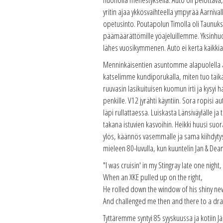
yritin ajaa ykkösvaihteella ympyrää Aarniva
opetusinto. Poutapolun Timolla oli Taunuks
päämäärättömille yöajeluillemme. Yksinhuol
lähes vuosikymmenen. Auto ei kerta kaikkiaa
Menninkäisentien asuntomme alapuolella asu
katselimme kundiporukalla, miten tuo taik
ruuvasin lasikuituisen kuomun irti ja kysyi
penkille. V12 jyrähti käyntiin. Sora ropisi 
läpi rullattaessa. Luiskasta Länsiväylälle j
takana istuvien kasvoihin. Heikki huusi s
ylös, käännös vasemmalle ja sama kiihdytys
mieleen 80-luvulla, kun kuuntelin Jan & Dea
"I was cruisin' in my Stingray late one night,
When an XKE pulled up on the right,
He rolled down the window of his shiny new
And challenged me then and there to a dra
Tyttäremme syntyi 85 syyskuussa ja kotiin J