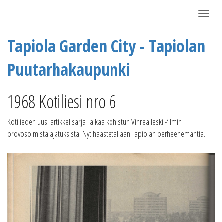
Näytä/P
Tapiola Garden City - Tapiolan
Puutarhakaupunki
1968 Kotiliesi nro 6
Kotilieden uusi artikkelisarja "alkaa kohistun Vihreä leski -filmin
provosoimista ajatuksista. Nyt haastetallaan Tapiolan perheenemäntiä."