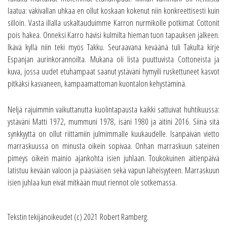
laatua: väkivallan uhkaa en ollut koskaan kokenut niin konkreettisesti kuin
silloin. Vasta illalla uskaltauduimme Karron nurmikolle potkimat Cottonit
pois hakea. Onneksi Karro hävisi kulmilta hieman tuon tapauksen jälkeen.
Ikävä kyllä niin teki myös Takku. Seuraavana keväänä tuli Takulta kirje
Espanjan aurinkorannoilta. Mukana oli lista puuttuvista Cottoneista ja
kuva, jossa uudet etuhampaat saanut ystäväni hymyili ruskettuneet kasvot
pitkäksi kasvaneen, kampaamattoman kuontalon kehystäminä.
Neljä rajuimmin vaikuttanutta kuolintapausta kaikki sattuivat huhtikuussa:
ystäväni Matti 1972, mummuni 1978, isäni 1980 ja äitini 2016. Siinä sitä
synkkyyttä on ollut riittämiin julmimmalle kuukaudelle. Isänpäivän vietto
marraskuussa on minusta oikein sopivaa. Onhan marraskuun sateinen
pimeys oikein mainio ajankohta isien juhlaan. Toukokuinen äitienpäivä
latistuu kevään valoon ja pääsiäisen sekä vapun läheisyyteen. Marraskuun
isien juhlaa kun eivät mitkään muut riennot ole sotkemassa.
Tekstin tekijänoikeudet (c) 2021 Robert Ramberg.