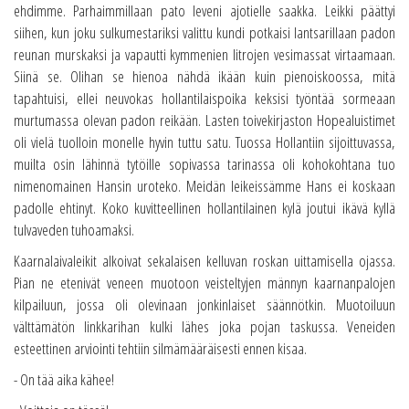
ehdimme. Parhaimmillaan pato leveni ajotielle saakka. Leikki päättyi
siihen, kun joku sulkumestariksi valittu kundi potkaisi lantsarillaan padon
reunan murskaksi ja vapautti kymmenien litrojen vesimassat virtaamaan.
Siinä se. Olihan se hienoa nähdä ikään kuin pienoiskoossa, mitä
tapahtuisi, ellei neuvokas hollantilaispoika keksisi työntää sormeaan
murtumassa olevan padon reikään. Lasten toivekirjaston Hopealuistimet
oli vielä tuolloin monelle hyvin tuttu satu. Tuossa Hollantiin sijoittuvassa,
muilta osin lähinnä tytöille sopivassa tarinassa oli kohokohtana tuo
nimenomainen Hansin uroteko. Meidän leikeissämme Hans ei koskaan
padolle ehtinyt. Koko kuvitteellinen hollantilainen kylä joutui ikävä kyllä
tulvaveden tuhoamaksi.
Kaarnalaivaleikit alkoivat sekalaisen kelluvan roskan uittamisella ojassa.
Pian ne etenivät veneen muotoon veisteltyjen männyn kaarnanpalojen
kilpailuun, jossa oli olevinaan jonkinlaiset säännötkin. Muotoiluun
välttämätön linkkarihan kulki lähes joka pojan taskussa. Veneiden
esteettinen arviointi tehtiin silmämääräisesti ennen kisaa.
- On tää aika kähee!