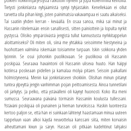
poikien nokkimisjärjestystä ratkottiin nyrkein ja jopa kovemmilla keinoilla.
Tietysti jonkinlaista nyhjäämistä syntyi tyhjästäkin. Kenellekään ei ollut
tarvetta olla pihan kingi, joten painimatsia vakavampaa ei saatu aikaiseksi.
Tai saatiin yhden kerran - keväällä. En osaa sanoa, mikä sai minut ja
Hassanin riitelemään ensin sanallisesti, sitten painiottein ja lopulta nyrkit
pystyssä. Olisiko ympäröivästä jengistä tullut kannustusta nyrkkitappelun
aloittamiseksi? Oli miten oli, siinä me yhtäkkiä seisoimme hiestyneinä ja
huohottaen valmiina iskemään toisiamme turpaan. Iskin sokkona yhden
lyönnin. Se osui johonkin puolikovaan. Se puolikova oli Hassanin
poskipää. Seuraava havaintoni oli Hassanin uliseva huuto. Hän häipyi
kotiinsa poskeaan pidellen ja kamalaa mölyä pitäen. Seisoin paikallani
hölmistyneenä. Menin kai jonkinlaiseen shokkiin. Olisihan minun pitänyt
tuntea ylpeyttä jengin vanhimman pojan peittoamisesta. Ainoa tunnetilani
oli järkytys. Ja pelko, että ystävälleni oli käynyt huonosti. Koko ilta meni
sumussa. Seuraavana päivänä törmäsin Hassaniin koulusta tullessani.
Ystäväni poskipää oli punainen ja hieman turvoksissa. Haskin luonteesta
kertoo paljon se, että hän ei suinkaan lähtenyt haastamaan minua uuteen
tappeluun vaan alkoi käydä neuvottelua kanssani siitä, miten korvaisin
aiheuttamani kivun ja säryn. Hassan oli pitkään kadehtinut lahjaksi