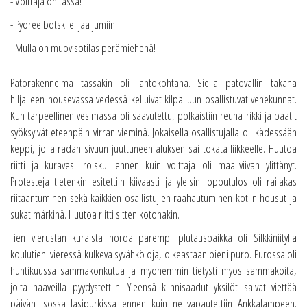
- Voittaja on tässä!
- Pyöree botski ei jää jumiin!
- Mulla on muovisotilas perämiehenä!
Patorakennelma tässäkin oli lähtökohtana. Siellä patovallin takana
hiljalleen nousevassa vedessä kelluivat kilpailuun osallistuvat venekunnat.
Kun tarpeellinen vesimassa oli saavutettu, polkaistiin reuna rikki ja paatit
syöksyivät eteenpäin virran vieminä. Jokaisella osallistujalla oli kädessään
keppi, jolla radan sivuun juuttuneen aluksen sai tökätä liikkeelle. Huutoa
riitti ja kuravesi roiskui ennen kuin voittaja oli maaliviivan ylittänyt.
Protesteja tietenkin esitettiin kiivaasti ja yleisin lopputulos oli railakas
riitaantuminen sekä kaikkien osallistujien raahautuminen kotiin housut ja
sukat märkinä. Huutoa riitti sitten kotonakin.
Tien vierustan kuraista noroa parempi plutauspaikka oli Silkkiniityllä
koulutieni vieressä kulkeva syvähkö oja, oikeastaan pieni puro. Purossa oli
huhtikuussa sammakonkutua ja myöhemmin tietysti myös sammakoita,
joita haaveilla pyydystettiin. Yleensä kiinnisaadut yksilöt saivat viettää
päivän isossa lasipurkissa ennen kuin ne vapautettiin Ankkalampeen.