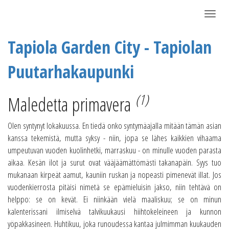
Näytä/P
Tapiola Garden City - Tapiolan
Puutarhakaupunki
(1)
Maledetta primavera
Olen syntynyt lokakuussa. En tiedä onko syntymäajalla mitään tämän asian
kanssa tekemistä, mutta syksy - niin, jopa se lähes kaikkien vihaama
umpeutuvan vuoden kuolinhetki, marraskuu - on minulle vuoden parasta
aikaa. Kesän ilot ja surut ovat vääjäämättömästi takanapäin. Syys tuo
mukanaan kirpeät aamut, kauniin ruskan ja nopeasti pimenevät illat. Jos
vuodenkierrosta pitäisi nimetä se epämieluisin jakso, niin tehtävä on
helppo: se on kevät. Ei niinkään vielä maaliskuu; se on minun
kalenterissani ilmiselvä talvikuukausi hiihtokeleineen ja kunnon
yöpakkasineen. Huhtikuu, joka runoudessa kantaa julmimman kuukauden