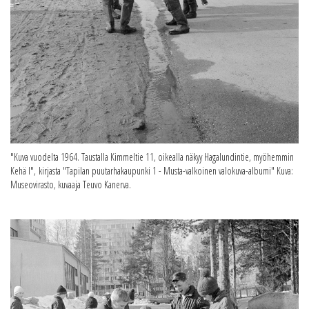
"Kuva vuodelta 1964. Taustalla Kimmeltie 11, oikealla näkyy Hagalundintie, myöhemmin
Kehä I", kirjasta "Tapilan puutarhakaupunki 1 - Musta-valkoinen valokuva-albumi" Kuva:
Museovirasto, kuvaaja Teuvo Kanerva.