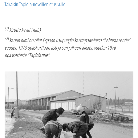
Takaisin Tapiola-novellien etusivulle
- - - - -
(1)
kirottu kevät (ital.)
(2)
kadun nimi on ollut Espoon kaupungin karttapalvelussa “Lehtisaarentie”
vuoden 1973 opaskarttaan asti ja sen jälkeen alkaen vuoden 1976
opaskartasta “Tapiolantie”.