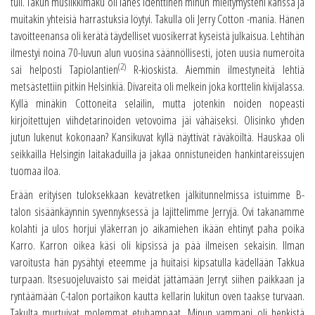
tuli. Takun musiikkimaku oli lähes identtinen minun mieltymysteni kanssa ja
muitakin yhteisiä harrastuksia löytyi. Takulla oli Jerry Cotton -mania. Hänen
tavoitteenansa oli kerätä täydelliset vuosikerrat kyseistä julkaisua. Lehtihän
ilmestyi noina 70-luvun alun vuosina säännöllisesti, joten uusia numeroita
(2)
sai helposti Tapiolantien
R-kioskista. Aiemmin ilmestyneitä lehtiä
metsästettiin pitkin Helsinkiä. Divareita oli melkein joka korttelin kivijalassa.
Kyllä minäkin Cottoneita selailin, mutta jotenkin noiden nopeasti
kirjoitettujen viihdetarinoiden vetovoima jäi vähäiseksi. Olisinko yhden
jutun lukenut kokonaan? Kansikuvat kyllä näyttivät räväköiltä. Hauskaa oli
seikkailla Helsingin laitakaduilla ja jakaa onnistuneiden hankintareissujen
tuomaa iloa.
Erään erityisen tuloksekkaan kevätretken jälkitunnelmissa istuimme B-
talon sisäänkäynnin syvennyksessä ja lajittelimme Jerryjä. Ovi takanamme
kolahti ja ulos horjui yläkerran jo aikamiehen ikään ehtinyt paha poika
Karro. Karron oikea käsi oli kipsissä ja pää ilmeisen sekaisin. Ilman
varoitusta hän pysähtyi eteemme ja huitaisi kipsatulla kädellään Takkua
turpaan. Itsesuojeluvaisto sai meidät jättämään Jerryt siihen paikkaan ja
ryntäämään C-talon portaikon kautta kellarin lukitun oven taakse turvaan.
Takulta murtuivat molemmat etuhampaat. Minun vammani oli henkistä