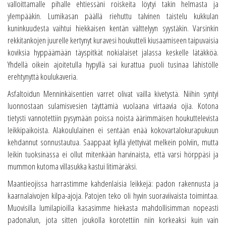
valloittamalle pihalle ehtiessäni roiskeita löytyi takin helmasta ja
ylempääkin. Lumikasan päällä riehuttu talvinen taistelu kukkulan
kuninkuudesta vaihtui hiekkaisen kentän välttelyyn syystäkin. Varsinkin
rekkitankojen juurelle kertynyt kuravesi houkutteli kiusaamiseen taipuvaisia
koviksia hyppäämään täyspitkät nokialaiset jalassa keskelle lätäkköä.
Yhdellä oikein ajoitetulla hypyllä sai kurattua puoli tusinaa lähistölle
erehtynyttä koulukaveria.
Asfaltoidun Menninkäisentien varret olivat vailla kivetystä. Niihin syntyi
luonnostaan sulamisvesien täyttämiä vuolaana virtaavia ojia. Kotona
tietysti vannotettiin pysymään poissa noista äärimmäisen houkuttelevista
leikkipaikoista. Alakoululainen ei sentään enää kokovartalokurapukuun
kehdannut sonnustautua. Saappaat kyllä ylettyivät melkein polviin, mutta
leikin tuoksinassa ei ollut mitenkään harvinaista, että varsi hörppäsi ja
mummon kutoma villasukka kastui litimäräksi.
Maantieojissa harrastimme kahdenlaisia leikkejä: padon rakennusta ja
kaarnalaivojen kilpa-ajoja. Patojen teko oli hyvin suoraviivaista toimintaa.
Muovisilla lumilapioilla kasasimme hiekasta mahdollisimman nopeasti
padonalun, jota sitten joukolla korotettiin niin korkeaksi kuin vain