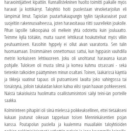
haravointijätteet kipattiin. Kunnallistekninen huolto toimitti paikalle myös
haravat ja kottikärryt. Taloyhtiö hoiti puolestaan virvoketarjoilun eli
lämpimät limut. Tapiolan puutarhakaupungin tyyliin täysikasvuiset puut
suojeltiin rakennusvaiheessa, joten haravoitavaa riitti suurellekin joukolle.
Pihan lapsille talkoopäivä oli melkein yhtä odotettu kuin jouluaatto.
Teimme kyllä töitäkin, mutta suuret lehtikasat houkuttelivat myös villiin
peuhaamiseen. Kasoihin hyppely ei ollut aivan vaaratonta. Sen tulin
huomaamaan. Ensimmäinen onnettomuus sattui, kun hyppäsin vauhdilla
metrin korkuiseen lehtivuoreen. Joku oli unohtanut haravansa kasan
pohjalle. Tuloksen oli musta silmä ja komea kuhmu otsassani - sekä
tietenkin talkoiden päättyminen minun osaltani. Toinen, lääkärissä käyntiä
ja tikkejä vaatinut tapaus oli putoamiseni lavalta joko vahingossa tai
tönäistynä, jolloin takalaidan lukon kahva viilsi syvän haavan pohkeeseeni.
Näistä takaiskuista huolimatta osallistumisintoni säilyi teini-iän porteille
saakka.
Kolmirinteen pihapiiri oli siinä mielessä poikkeuksellinen, ettei tietääkseni
kukaan joutunut oikeaan tappeluun toisen Menninkäisentien pojan
kanssa. Poutapolun puolella ja kuulemma muuallakin taloyhtiöiden