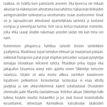
taakkaa, on todella tuon painolastin arvoinen. Eikä kyseessä ole mikään
aikuisiän tai eläkevuosien aiheuttama kausiahdistus häikäisevän kirkkaiden
auringonsäteiden tunkeutuessa varoittamatta sisään asuntoomme. Kevät
on jo lapsuudessani aiheuttanut epämiellyttäviä värinöitä ja tuottanut
isompaa ja pienempää harmia. Voin tässä kertoa muutaman esimerkin,
jotka ehkä saavat sinutkin näkemään asioiden laidan niin kuin minä sen
näen.
Kolmirinteen pihapiirissä huhtikuu tarkoitti iloisten lumileikkien
päättymistä. Maaliskuun lopun lumiukon elinkaari jäi muutamaan päivään,
vaikkeivät Poutapolun pahat pojat etupihan pensaiden suojaan pystytettyä
lumiäijää olisivatkaan keksineet tuhota. Pihalätkän peluu loppui eikä
jalkapallon futaamista voinut edes ajatella ennen Silkkiniityn nietosten
sulamista. Siitäkin oli vielä monta viikkoa nurmikon kuivumiseen
lopulliseen pelikuntoon. Keskuskentän luistinrataa ei enää viitsitty
jäädyttää ja vain uhkarohkeimmat kaverit uskaltautuivat Otsolahden
ohenevalle jäälle fillareilla slandailemaan. Kelirikon aikaan Silkkiniityn halki
kulkeva koulutie muuttui mutavelliksi ja jos eivät housut koulumatkalla
kuraantuneet, viimeistään Aarnivalkean kansakoulun lätäköiden