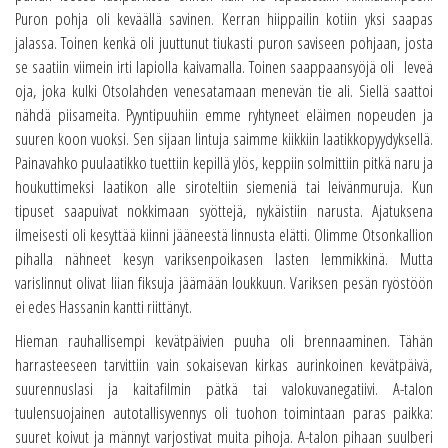
Puron pohja oli keväällä savinen. Kerran hiippailin kotiin yksi saapas
jalassa. Toinen kenkä oli juuttunut tiukasti puron saviseen pohjaan, josta
se saatiin viimein irti lapiolla kaivamalla. Toinen saappaansyöjä oli leveä
oja, joka kulki Otsolahden venesatamaan menevän tie ali. Siellä saattoi
nähdä piisameita. Pyyntipuuhiin emme ryhtyneet eläimen nopeuden ja
suuren koon vuoksi. Sen sijaan lintuja saimme kiikkiin laatikkopyydyksellä.
Painavahko puulaatikko tuettiin kepillä ylös, keppiin solmittiin pitkä naru ja
houkuttimeksi laatikon alle siroteltiin siemeniä tai leivänmuruja. Kun
tipuset saapuivat nokkimaan syöttejä, nykäistiin narusta. Ajatuksena
ilmeisesti oli kesyttää kiinni jääneestä linnusta elätti. Olimme Otsonkallion
pihalla nähneet kesyn variksenpoikasen lasten lemmikkinä. Mutta
varislinnut olivat liian fiksuja jäämään loukkuun. Variksen pesän ryöstöön
ei edes Hassanin kantti riittänyt.
Hieman rauhallisempi kevätpäivien puuha oli brennaaminen. Tähän
harrasteeseen tarvittiin vain sokaisevan kirkas aurinkoinen kevätpäivä,
suurennuslasi ja kaitafilmin pätkä tai valokuvanegatiivi. A-talon
tuulensuojainen autotallisyvennys oli tuohon toimintaan paras paikka:
suuret koivut ja männyt varjostivat muita pihoja. A-talon pihaan suulberi