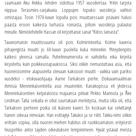
saamaani Aku Ankka -lehden sidottua 1957 vuosikertaa. Yritin tarjota
nippua Teräsmies-sarjakuvia. Loppujen lopuksi vuosikirja vaihtoi
omistajaa. Tosin 1970-luvun lopulla pois muuttaessaan ystäväni halusi
päästä eroon kaikesta turhasta roinasta, jolloin vuosikirja palautui
minulle. Nimiölehdelle Hassan oli kirjoittanut sanat "Kiitos lainasta".
Tavanomaisin muuttosuunta oli pois Kolmirinteeltä. Kolme kaveria
pihajengistä muutti jo 60-luvun puolella kuka minnekin. Yhteydenpito
katkesi yleensä samalla. Puhelinnumeroita ei vaihdeltu eikä kirjeitä
kirjoitettu kuin poikkeustapauksissa. Siksi olikin riemastuttava asia, että
huoneistomme alapuolella olevaan kaksioon muutti - vaikka vain pariksi
vuodeksi - elokuvaohjaaja Aarne Tarkaksen perhe. Elokuvamaailman
ihmisiä Menninkäisentiellä asui muutenkin. Kanakopissa eli yhdessä
Menninkäisentien ketjutaloista majaansa pitivät Pirkko Mannola ja Åke
Lindman. Tällä seikalla ei ollut suurtakaan merkitystä, mutta sillä oli, että
Tarkaksen perheen poika oli ikäiseni kaveri. En koskaan kai selvittänyt
hänen oikeaa nimeään. Hän esittäytyi Takuksi ja se riitti. Takku-nimi olikin
erittäin sopiva, sillä nuoren miehen habitus oli ruokkoamaton; erityisesti
hiuspehko antoi täyden oikeutuksen lempinimeen. Hyvät ystävät meistä