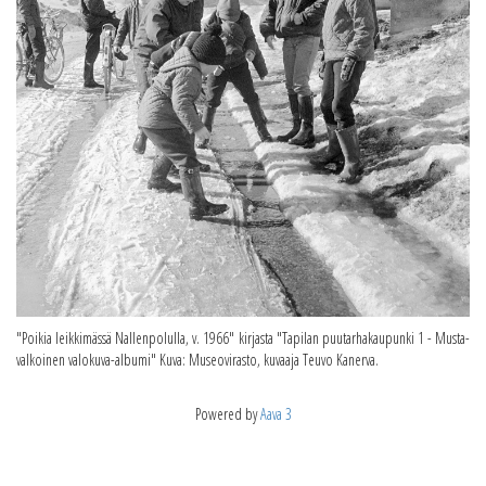
"Poikia leikkimässä Nallenpolulla, v. 1966" kirjasta "Tapilan puutarhakaupunki 1 - Musta-
valkoinen valokuva-albumi" Kuva: Museovirasto, kuvaaja Teuvo Kanerva.
Powered by
Aava 3