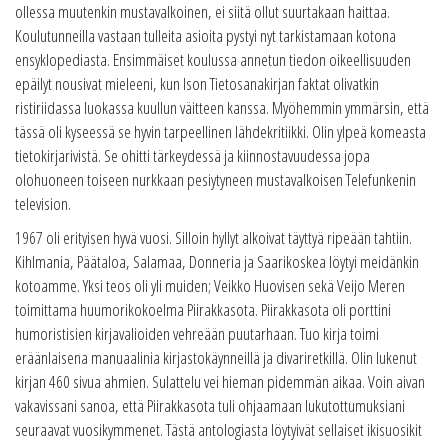
ollessa muutenkin mustavalkoinen, ei siitä ollut suurtakaan haittaa.
Koulutunneilla vastaan tulleita asioita pystyi nyt tarkistamaan kotona
ensyklopediasta. Ensimmäiset koulussa annetun tiedon oikeellisuuden
epäilyt nousivat mieleeni, kun Ison Tietosanakirjan faktat olivatkin
ristiriidassa luokassa kuullun väitteen kanssa. Myöhemmin ymmärsin, että
tässä oli kyseessä se hyvin tarpeellinen lähdekritiikki. Olin ylpeä komeasta
tietokirjarivistä. Se ohitti tärkeydessä ja kiinnostavuudessa jopa
olohuoneen toiseen nurkkaan pesiytyneen mustavalkoisen Telefunkenin
television.
1967 oli erityisen hyvä vuosi. Silloin hyllyt alkoivat täyttyä ripeään tahtiin.
Kihlmania, Päätaloa, Salamaa, Donneria ja Saarikoskea löytyi meidänkin
kotoamme. Yksi teos oli yli muiden; Veikko Huovisen sekä Veijo Meren
toimittama huumorikokoelma Piirakkasota. Piirakkasota oli porttini
humoristisien kirjavalioiden vehreään puutarhaan. Tuo kirja toimi
eräänlaisena manuaalinia kirjastokäynneillä ja divariretkillä. Olin lukenut
kirjan 460 sivua ahmien. Sulattelu vei hieman pidemmän aikaa. Voin aivan
vakavissani sanoa, että Piirakkasota tuli ohjaamaan lukutottumuksiani
seuraavat vuosikymmenet. Tästä antologiasta löytyivät sellaiset ikisuosikit