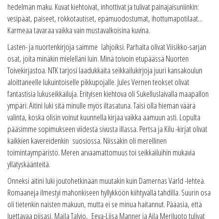
hedelmän maku. Kuvat kiehtoivat, inhottivat ja tulivat painajaisuniinkin:
vesipäät, paiseet, rokkotautiset, epämuodostumat, ihottumapotilaat...
Karmeaa tavaraa vaikka vain mustavalkoisina kuvina.
Lasten- ja nuortenkirjoja saimme lahjoiksi. Parhaita olivat Viisikko-sarjan
osat, joita minäkin mielelläni luin. Minä toivoin etupäässä Nuorten
Toivekirjastoa. NTK tarjosi laadukkaita seikkailukirjoja juuri kansakoulun
aloittaneelle lukuintoiselle pikkupojalle. Jules Vernen teokset olivat
fantastisia lukuseikkailuja. Erityisen kiehtova oli Sukelluslaivalla maapallon
ympäri. Äitini luki sitä minulle myös iltasatuna. Taisi olla hieman väärä
valinta, koska olisin voinut kuunnella kirjaa vaikka aamuun asti. Lopulta
pääsimme sopimukseen viidestä sivusta illassa. Pertsa ja Kilu -kirjat olivat
kaikkien kavereidenkin suosiossa. Niissäkin oli merellinen
toimintaympäristö. Meren arvaamattomuus toi seikkailuihin mukavia
yllätyskäänteitä.
Onneksi äitini luki joutohetkinään muutakin kuin Damernas Värld -lehteä.
Romaaneja ilmestyi mahonkiseen hyllykköön kiihtyvällä tahdilla. Suurin osa
oli tietenkin naisten makuun, mutta ei se minua haitannut. Pääasia, että
luettavaa piisasi. Maila Talvio, Eeva-Liisa Manner ja Aila Meriluoto tulivat