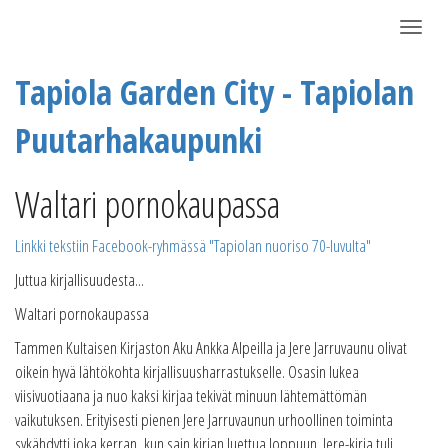
Näytä/P
Tapiola Garden City - Tapiolan
Puutarhakaupunki
Waltari pornokaupassa
Linkki tekstiin Facebook-ryhmässä "Tapiolan nuoriso 70-luvulta"
Juttua kirjallisuudesta...
Waltari pornokaupassa
Tammen Kultaisen Kirjaston Aku Ankka Alpeilla ja Jere Jarruvaunu olivat
oikein hyvä lähtökohta kirjallisuusharrastukselle. Osasin lukea
viisivuotiaana ja nuo kaksi kirjaa tekivät minuun lähtemättömän
vaikutuksen. Erityisesti pienen Jere Jarruvaunun urhoollinen toiminta
sykähdytti joka kerran, kun sain kirjan luettua loppuun. Jere-kirja tuli