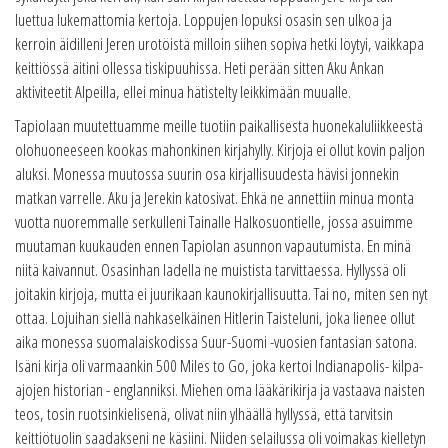
luettua lukemattomia kertoja. Loppujen lopuksi osasin sen ulkoa ja
kerroin äidilleni Jeren urotöistä milloin siihen sopiva hetki löytyi, vaikkapa
keittiössä äitini ollessa tiskipuuhissa. Heti perään sitten Aku Ankan
aktiviteetit Alpeilla, ellei minua hätistelty leikkimään muualle.
Tapiolaan muutettuamme meille tuotiin paikallisesta huonekaluliikkeestä
olohuoneeseen kookas mahonkinen kirjahylly. Kirjoja ei ollut kovin paljon
aluksi. Monessa muutossa suurin osa kirjallisuudesta hävisi jonnekin
matkan varrelle. Aku ja Jerekin katosivat. Ehkä ne annettiin minua monta
vuotta nuoremmalle serkulleni Tainalle Halkosuontielle, jossa asuimme
muutaman kuukauden ennen Tapiolan asunnon vapautumista. En minä
niitä kaivannut. Osasinhan ladella ne muistista tarvittaessa. Hyllyssä oli
joitakin kirjoja, mutta ei juurikaan kaunokirjallisuutta. Tai no, miten sen nyt
ottaa. Lojuihan siellä nahkaselkäinen Hitlerin Taisteluni, joka lienee ollut
aika monessa suomalaiskodissa Suur-Suomi -vuosien fantasian satona.
Isäni kirja oli varmaankin 500 Miles to Go, joka kertoi Indianapolis- kilpa-
ajojen historian - englanniksi. Miehen oma lääkärikirja ja vastaava naisten
teos, tosin ruotsinkielisenä, olivat niin ylhäällä hyllyssä, että tarvitsin
keittiötuolin saadakseni ne käsiini. Niiden selailussa oli voimakas kielletyn