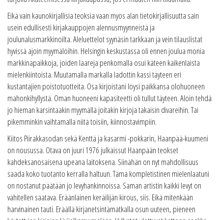
Eikä vain kaunokirjallisia teoksia vaan myös alan tietokirjallisuutta sain
usein edullisesti kirjakauppojen alennusmyynneistä ja
joulunalusmarkkinoilta. Aleluettelot syynäsin tarkkaan ja vein tilauslistat
hyvissä ajoin myymälöihin. Helsingin keskustassa oli ennen joulua monia
markkinapaikkoja, joiden laareja penkomalla osui käteen kaikenlaista
mielenkiintoista. Muutamalla markalla ladottin kassi täyteen eri
kustantajien poistotuotteita. Osa kirjoistani löysi paikkansa olohuoneen
mahonkihyllystä. Oman huoneeni kapasiteetti oli tullut täyteen. Aloin tehdä
jo hieman karsintaakin myymällä joitakin kirjoja takaisin divareihin. Tai
pikemminkin vaihtamalla niitä toisiin, kiinnostavimpiin.
Kiitos Piirakkasodan sekä Kenttä ja kasarmi -pokkarin, Haanpää-kuumeni
on nousussa. Otava on juuri 1976 julkaissut Haanpään teokset
kahdeksanosaisena upeana laitoksena. Siinähän on nyt mahdollisuus
saada koko tuotanto kerralla haltuun. Tämä kompletistinen mielenlaatuni
on nostanut päätään jo levyhankinnoissa. Saman artistin kaikki levyt on
vähitellen saatava. Eräänlainen keräilijän kirous, siis. Eikä mitenkään
harvinainen tauti. Eräällä kirjanetsintämatkalla osun uuteen, pieneen