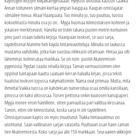
käytettyjen kirjojen kivijalkamyymälään. Hyllystöt ulottuvat kattoon saakka.
Annan tottuneen silmäni kiertää ympäri kauppaa. Kaupan omistajatar
silmäilee minua. Ahaa! Haanpäätä. Tuo minulla jo, tuo puuttuu, tuosta
kokoelmasta minulla osa jo on... Myyjä huomaa kiinnostukseni kohteen ja
yskäisee merkitsevästi. Hänellä on tiskin takana puolen metrin korkuinen
pino juuri sisään tulleita kirjoja. Haanpään teokset, se uusi sarja,
täydellisenä! Alamme heti käydä hintaneuvotteluja. Minulla on laukussa
muutama vaihdokki, jotka hän suostuu nihkeästi ottamaan. Hintaa jää silti
lähemmäs kolmesataa markkaa. Se on noin puolet Akateemisen
pyynnöstä. Pyydän saada selailla kirjoja. Tämän varmuustoimen olen
oppinut kantapään kautta saatuani kerran halvalla kirjan, jossa teksti
haalistui teoksen lopussa näkymättömiin. Nämä ovat priimaa. Mutta, mitä
ihmettä! Vaikka tuossa on kahdeksan numeroitua osaa omilla kansillaan,
pinossa on kaksi viitososaa. Toisen peittona onkin kuutosen kansipaperi.
Myyjä menee ensin hämilleen, sitten pamauttaa pari valittua kirosanaa.
Sanon, etten ole kiinnostunut, koska sarja ei ole täydellinen.
Omistajarouvan käytös on myös muuttunut. Tiukka hintavaatimus on
unohtunut. Saan vaillinaisen sarjan satasella. Puuttuvan osan haen saman
tien Akateemisesta. Koko sarja jää alle 150 markkaan. Seuraavien viikkojen