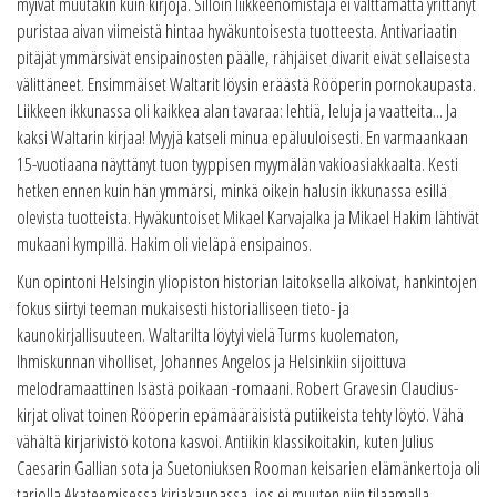
myivät muutakin kuin kirjoja. Silloin liikkeenomistaja ei välttämättä yrittänyt
puristaa aivan viimeistä hintaa hyväkuntoisesta tuotteesta. Antivariaatin
pitäjät ymmärsivät ensipainosten päälle, rähjäiset divarit eivät sellaisesta
välittäneet. Ensimmäiset Waltarit löysin eräästä Rööperin pornokaupasta.
Liikkeen ikkunassa oli kaikkea alan tavaraa: lehtiä, leluja ja vaatteita... Ja
kaksi Waltarin kirjaa! Myyjä katseli minua epäluuloisesti. En varmaankaan
15-vuotiaana näyttänyt tuon tyyppisen myymälän vakioasiakkaalta. Kesti
hetken ennen kuin hän ymmärsi, minkä oikein halusin ikkunassa esillä
olevista tuotteista. Hyväkuntoiset Mikael Karvajalka ja Mikael Hakim lähtivät
mukaani kympillä. Hakim oli vieläpä ensipainos.
Kun opintoni Helsingin yliopiston historian laitoksella alkoivat, hankintojen
fokus siirtyi teeman mukaisesti historialliseen tieto- ja
kaunokirjallisuuteen. Waltarilta löytyi vielä Turms kuolematon,
Ihmiskunnan viholliset, Johannes Angelos ja Helsinkiin sijoittuva
melodramaattinen Isästä poikaan -romaani. Robert Gravesin Claudius-
kirjat olivat toinen Rööperin epämääräisistä putiikeista tehty löytö. Vähä
vähältä kirjarivistö kotona kasvoi. Antiikin klassikoitakin, kuten Julius
Caesarin Gallian sota ja Suetoniuksen Rooman keisarien elämänkertoja oli
tarjolla Akateemisessa kirjakaupassa, jos ei muuten niin tilaamalla.