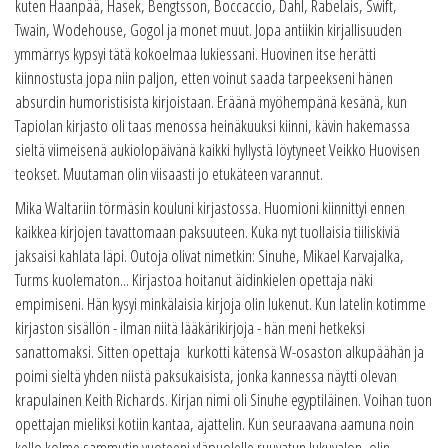
kuten Haanpää, Hasek, Bengtsson, Boccaccio, Dahl, Rabelais, Swift,
Twain, Wodehouse, Gogol ja monet muut. Jopa antiikin kirjallisuuden
ymmärrys kypsyi tätä kokoelmaa lukiessani. Huovinen itse herätti
kiinnostusta jopa niin paljon, etten voinut saada tarpeekseni hänen
absurdin humoristisista kirjoistaan. Eräänä myöhempänä kesänä, kun
Tapiolan kirjasto oli taas menossa heinäkuuksi kiinni, kävin hakemassa
sieltä viimeisenä aukiolopäivänä kaikki hyllystä löytyneet Veikko Huovisen
teokset. Muutaman olin viisaasti jo etukäteen varannut.
Mika Waltariin törmäsin kouluni kirjastossa. Huomioni kiinnittyi ennen
kaikkea kirjojen tavattomaan paksuuteen. Kuka nyt tuollaisia tiiliskiviä
jaksaisi kahlata läpi. Outoja olivat nimetkin: Sinuhe, Mikael Karvajalka,
Turms kuolematon... Kirjastoa hoitanut äidinkielen opettaja näki
empimiseni. Hän kysyi minkälaisia kirjoja olin lukenut. Kun latelin kotimme
kirjaston sisällön - ilman niitä lääkärikirjoja - hän meni hetkeksi
sanattomaksi. Sitten opettaja kurkotti kätensä W-osaston alkupäähän ja
poimi sieltä yhden niistä paksukaisista, jonka kannessa näytti olevan
krapulainen Keith Richards. Kirjan nimi oli Sinuhe egyptiläinen. Voihan tuon
opettajan mieliksi kotiin kantaa, ajattelin. Kun seuraavana aamuna noin
kello kolme sammutin vuoteeni yläpuolelle ruuvatun lukuvalon, olin