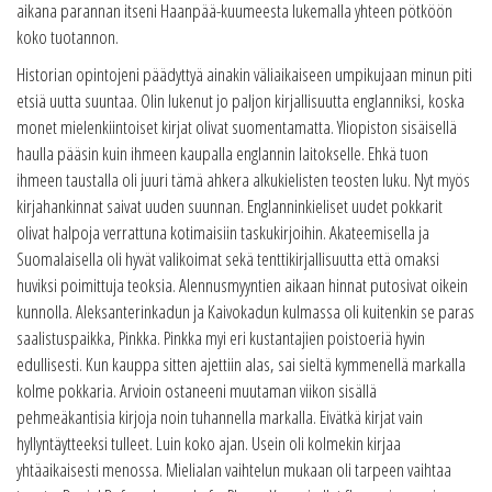
aikana parannan itseni Haanpää-kuumeesta lukemalla yhteen pötköön
koko tuotannon.
Historian opintojeni päädyttyä ainakin väliaikaiseen umpikujaan minun piti
etsiä uutta suuntaa. Olin lukenut jo paljon kirjallisuutta englanniksi, koska
monet mielenkiintoiset kirjat olivat suomentamatta. Yliopiston sisäisellä
haulla pääsin kuin ihmeen kaupalla englannin laitokselle. Ehkä tuon
ihmeen taustalla oli juuri tämä ahkera alkukielisten teosten luku. Nyt myös
kirjahankinnat saivat uuden suunnan. Englanninkieliset uudet pokkarit
olivat halpoja verrattuna kotimaisiin taskukirjoihin. Akateemisella ja
Suomalaisella oli hyvät valikoimat sekä tenttikirjallisuutta että omaksi
huviksi poimittuja teoksia. Alennusmyyntien aikaan hinnat putosivat oikein
kunnolla. Aleksanterinkadun ja Kaivokadun kulmassa oli kuitenkin se paras
saalistuspaikka, Pinkka. Pinkka myi eri kustantajien poistoeriä hyvin
edullisesti. Kun kauppa sitten ajettiin alas, sai sieltä kymmenellä markalla
kolme pokkaria. Arvioin ostaneeni muutaman viikon sisällä
pehmeäkantisia kirjoja noin tuhannella markalla. Eivätkä kirjat vain
hyllyntäytteeksi tulleet. Luin koko ajan. Usein oli kolmekin kirjaa
yhtäaikaisesti menossa. Mielialan vaihtelun mukaan oli tarpeen vaihtaa