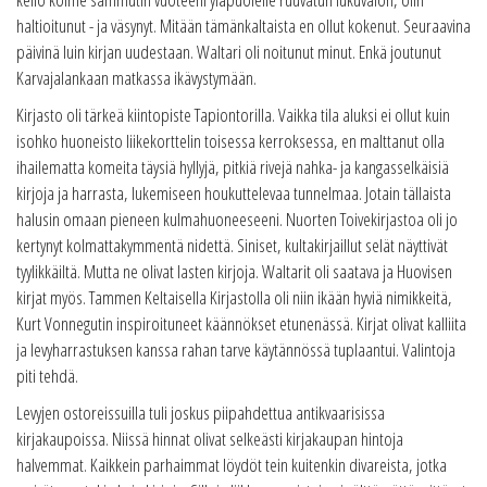
haltioitunut - ja väsynyt. Mitään tämänkaltaista en ollut kokenut. Seuraavina
päivinä luin kirjan uudestaan. Waltari oli noitunut minut. Enkä joutunut
Karvajalankaan matkassa ikävystymään.
Kirjasto oli tärkeä kiintopiste Tapiontorilla. Vaikka tila aluksi ei ollut kuin
isohko huoneisto liikekorttelin toisessa kerroksessa, en malttanut olla
ihailematta komeita täysiä hyllyjä, pitkiä rivejä nahka- ja kangasselkäisiä
kirjoja ja harrasta, lukemiseen houkuttelevaa tunnelmaa. Jotain tällaista
halusin omaan pieneen kulmahuoneeseeni. Nuorten Toivekirjastoa oli jo
kertynyt kolmattakymmentä nidettä. Siniset, kultakirjaillut selät näyttivät
tyylikkäiltä. Mutta ne olivat lasten kirjoja. Waltarit oli saatava ja Huovisen
kirjat myös. Tammen Keltaisella Kirjastolla oli niin ikään hyviä nimikkeitä,
Kurt Vonnegutin inspiroituneet käännökset etunenässä. Kirjat olivat kalliita
ja levyharrastuksen kanssa rahan tarve käytännössä tuplaantui. Valintoja
piti tehdä.
Levyjen ostoreissuilla tuli joskus piipahdettua antikvaarisissa
kirjakaupoissa. Niissä hinnat olivat selkeästi kirjakaupan hintoja
halvemmat. Kaikkein parhaimmat löydöt tein kuitenkin divareista, jotka