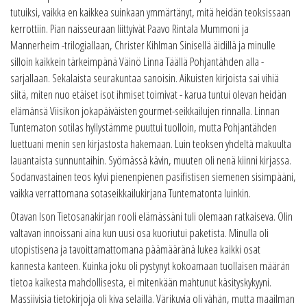
tutuiksi, vaikka en kaikkea suinkaan ymmärtänyt, mitä heidän teoksissaan
kerrottiin. Pian naisseuraan liittyivät Paavo Rintala Mummoni ja
Mannerheim -trilogiallaan, Christer Kihlman Sinisellä äidillä ja minulle
silloin kaikkein tärkeimpänä Väinö Linna Täällä Pohjantähden alla -
sarjallaan. Sekalaista seurakuntaa sanoisin. Aikuisten kirjoista sai vihiä
siitä, miten nuo etäiset isot ihmiset toimivat - karua tuntui olevan heidän
elämänsä Viisikon jokapäiväisten gourmet-seikkailujen rinnalla. Linnan
Tuntematon sotilas hyllystämme puuttui tuolloin, mutta Pohjantähden
luettuani menin sen kirjastosta hakemaan. Luin teoksen yhdeltä makuulta
lauantaista sunnuntaihin. Syömässä kävin, muuten oli nenä kiinni kirjassa.
Sodanvastainen teos kylvi pienenpienen pasifistisen siemenen sisimpääni,
vaikka verrattomana sotaseikkailukirjana Tuntematonta luinkin.
Otavan Ison Tietosanakirjan rooli elämässäni tuli olemaan ratkaiseva. Olin
valtavan innoissani aina kun uusi osa kuoriutui paketista. Minulla oli
utopistisena ja tavoittamattomana päämääränä lukea kaikki osat
kannesta kanteen. Kuinka joku oli pystynyt kokoamaan tuollaisen määrän
tietoa kaikesta mahdollisesta, ei mitenkään mahtunut käsityskykyyni.
Massiivisia tietokirjoja oli kiva selailla. Värikuvia oli vähän, mutta maailman