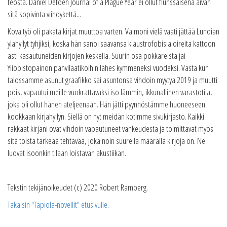
teosta. Daniel Defoen Journal of a Plague Year ei ollut flunssaisena aivan
sitä sopivinta viihdykettä...
Kova työ oli pakata kirjat muuttoa varten. Vaimoni vielä vaati jättää Lundian
ylähyllyt tyhjiksi, koska hän sanoi saavansa klaustrofobisia oireita kattoon
asti kasautuneiden kirjojen keskellä. Suurin osa pokkareista jäi
Yliopistopainon pahvilaatikoihin lähes kymmeneksi vuodeksi. Vasta kun
talossamme asunut graafikko sai asuntonsa vihdoin myytyä 2019 ja muutti
pois, vapautui meille vuokrattavaksi iso lämmin, ikkunallinen varastotila,
joka oli ollut hänen ateljeenaan. Hän jätti pyynnöstämme huoneeseen
kookkaan kirjahyllyn. Siellä on nyt meidän kotimme sivukirjasto. Kaikki
rakkaat kirjani ovat vihdoin vapautuneet vankeudesta ja toimittavat myös
sitä toista tärkeää tehtävää, joka noin suurella määrällä kirjoja on. Ne
luovat isoonkin tilaan loistavan akustiikan.
Tekstin tekijänoikeudet (c) 2020 Robert Ramberg.
Takaisin "Tapiola-novellit" etusivulle.