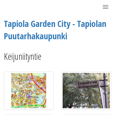
Näytä/P
Tapiola Garden City - Tapiolan
Puutarhakaupunki
Keijuniityntie