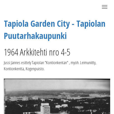
Näytä/P
Tapiola Garden City - Tapiolan
Puutarhakaupunki
1964 Arkkitehti nro 4-5
Jussi Jännes esittely Tapiolan "Kontionkentän" , myöh. Leimuniitty,
Kontionkenttä, Kogenpuisto.