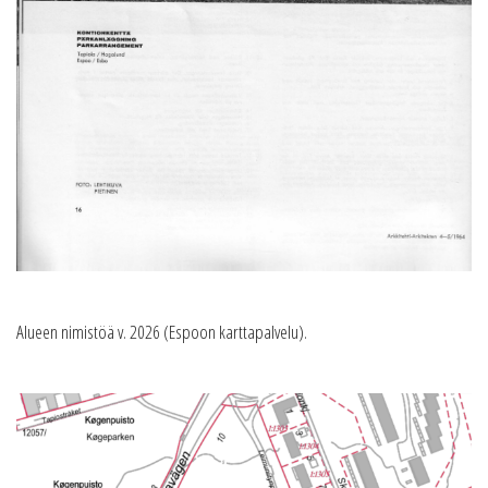
Alueen nimistöä v. 2026 (Espoon karttapalvelu).