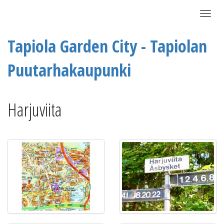
Näytä/P
Tapiola Garden City - Tapiolan
Puutarhakaupunki
Harjuviita