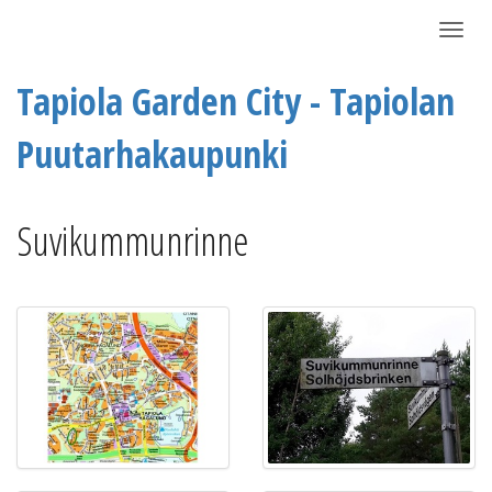
Näytä/P
Tapiola Garden City - Tapiolan
Puutarhakaupunki
Suvikummunrinne