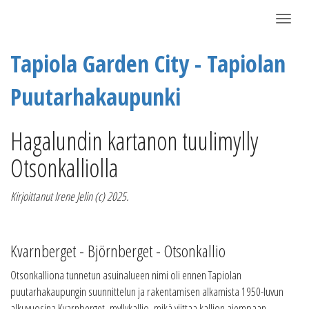
Näytä/P
Tapiola Garden City - Tapiolan
Puutarhakaupunki
Hagalundin kartanon tuulimylly
Otsonkalliolla
Kirjoittanut Irene Jelin (c) 2025.
Kvarnberget - Björnberget - Otsonkallio
Otsonkalliona tunnetun asuinalueen nimi oli ennen Tapiolan
puutarhakaupungin suunnittelun ja rakentamisen alkamista 1950-luvun
alkuvuosina Kvarnberget, myllykallio, mikä viittaa kallion aiempaan