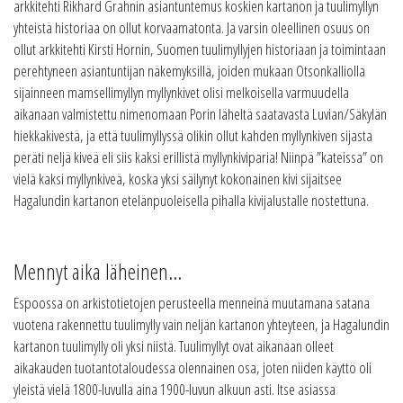
arkkitehti Rikhard Grahnin asiantuntemus koskien kartanon ja tuulimyllyn
yhteistä historiaa on ollut korvaamatonta. Ja varsin oleellinen osuus on
ollut arkkitehti Kirsti Hornin, Suomen tuulimyllyjen historiaan ja toimintaan
perehtyneen asiantuntijan näkemyksillä, joiden mukaan Otsonkalliolla
sijainneen mamsellimyllyn myllynkivet olisi melkoisella varmuudella
aikanaan valmistettu nimenomaan Porin läheltä saatavasta Luvian/Säkylän
hiekkakivestä, ja että tuulimyllyssä olikin ollut kahden myllynkiven sijasta
peräti neljä kiveä eli siis kaksi erillistä myllynkiviparia! Niinpä ”kateissa” on
vielä kaksi myllynkiveä, koska yksi säilynyt kokonainen kivi sijaitsee
Hagalundin kartanon etelänpuoleisella pihalla kivijalustalle nostettuna.
Mennyt aika läheinen…
Espoossa on arkistotietojen perusteella menneinä muutamana satana
vuotena rakennettu tuulimylly vain neljän kartanon yhteyteen, ja Hagalundin
kartanon tuulimylly oli yksi niistä. Tuulimyllyt ovat aikanaan olleet
aikakauden tuotantotaloudessa olennainen osa, joten niiden käyttö oli
yleistä vielä 1800-luvulla aina 1900-luvun alkuun asti. Itse asiassa