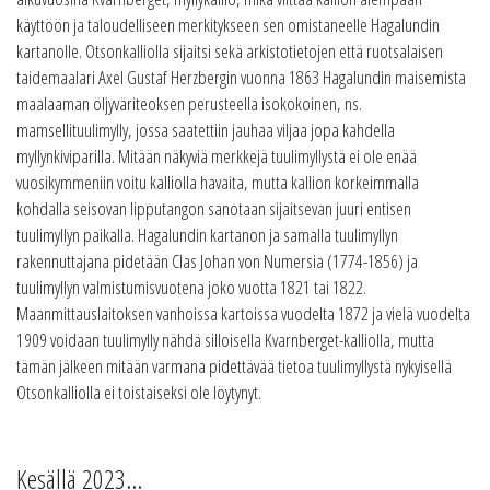
käyttöön ja taloudelliseen merkitykseen sen omistaneelle Hagalundin
kartanolle. Otsonkalliolla sijaitsi sekä arkistotietojen että ruotsalaisen
taidemaalari Axel Gustaf Herzbergin vuonna 1863 Hagalundin maisemista
maalaaman öljyväriteoksen perusteella isokokoinen, ns.
mamsellituulimylly, jossa saatettiin jauhaa viljaa jopa kahdella
myllynkiviparilla. Mitään näkyviä merkkejä tuulimyllystä ei ole enää
vuosikymmeniin voitu kalliolla havaita, mutta kallion korkeimmalla
kohdalla seisovan lipputangon sanotaan sijaitsevan juuri entisen
tuulimyllyn paikalla. Hagalundin kartanon ja samalla tuulimyllyn
rakennuttajana pidetään Clas Johan von Numersia (1774-1856) ja
tuulimyllyn valmistumisvuotena joko vuotta 1821 tai 1822.
Maanmittauslaitoksen vanhoissa kartoissa vuodelta 1872 ja vielä vuodelta
1909 voidaan tuulimylly nähdä silloisella Kvarnberget-kalliolla, mutta
tämän jälkeen mitään varmana pidettävää tietoa tuulimyllystä nykyisellä
Otsonkalliolla ei toistaiseksi ole löytynyt.
Kesällä 2023…