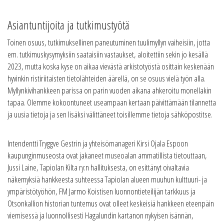
Asiantuntijoita ja tutkimustyötä
Toinen osuus, tutkimuksellinen paneutuminen tuulimyllyn vaiheisiin, jotta
em. tutkimuskysymyksiin saataisiin vastaukset, aloitettiin sekin jo kesällä
2023, mutta koska kyse on aikaa vievästä arkistotyöstä osittain keskenään
hyvinkin ristiriitaisten tietolähteiden äärellä, on se osuus vielä työn alla.
Myllynkivihankkeen parissa on parin vuoden aikana ahkeroitu monellakin
tapaa. Olemme kokoontuneet useampaan kertaan päivittämään tilannetta
ja uusia tietoja ja sen lisäksi välittäneet toisillemme tietoja sähköpostitse.
Intendentti Tryggve Gestrin ja yhteisömanageri Kirsi Ojala Espoon
kaupunginmuseosta ovat jakaneet museoalan ammatillista tietouttaan,
Jussi Laine, Tapiolan Kilta ry:n hallituksesta, on esittänyt oivaltavia
näkemyksiä hankkeesta suhteessa Tapiolan alueen muuhun kulttuuri- ja
ympäristötyöhön, FM Jarmo Koistisen luonnontieteilijän tarkkuus ja
Otsonkallion historian tuntemus ovat olleet keskeisiä hankkeen eteenpäin
viemisessä ja luonnollisesti Hagalundin kartanon nykyisen isännän,