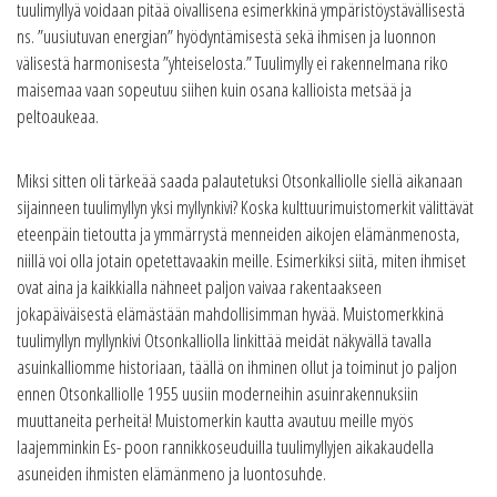
tuulimyllyä voidaan pitää oivallisena esimerkkinä ympäristöystävällisestä
ns. ”uusiutuvan energian” hyödyntämisestä sekä ihmisen ja luonnon
välisestä harmonisesta ”yhteiselosta.” Tuulimylly ei rakennelmana riko
maisemaa vaan sopeutuu siihen kuin osana kallioista metsää ja
peltoaukeaa.
Miksi sitten oli tärkeää saada palautetuksi Otsonkalliolle siellä aikanaan
sijainneen tuulimyllyn yksi myllynkivi? Koska kulttuurimuistomerkit välittävät
eteenpäin tietoutta ja ymmärrystä menneiden aikojen elämänmenosta,
niillä voi olla jotain opetettavaakin meille. Esimerkiksi siitä, miten ihmiset
ovat aina ja kaikkialla nähneet paljon vaivaa rakentaakseen
jokapäiväisestä elämästään mahdollisimman hyvää. Muistomerkkinä
tuulimyllyn myllynkivi Otsonkalliolla linkittää meidät näkyvällä tavalla
asuinkalliomme historiaan, täällä on ihminen ollut ja toiminut jo paljon
ennen Otsonkalliolle 1955 uusiin moderneihin asuinrakennuksiin
muuttaneita perheitä! Muistomerkin kautta avautuu meille myös
laajemminkin Es- poon rannikkoseuduilla tuulimyllyjen aikakaudella
asuneiden ihmisten elämänmeno ja luontosuhde.