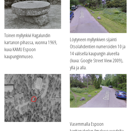
Toinen myllynkivi Hagalundin
Löytyneen myllynkiven sijainti
kartanon pihassa, vuonna 1969,
Otsolahdentien numeroiden 10 ja
kuva KAMU Espoon
14 välisellä kaupungin alueella
kaupunginmuseo.
(kuva: Google Street View 2009),
yllä ja alla.
Vasemmalla Espoon
karttapalvelun ilmakuva vuodelta