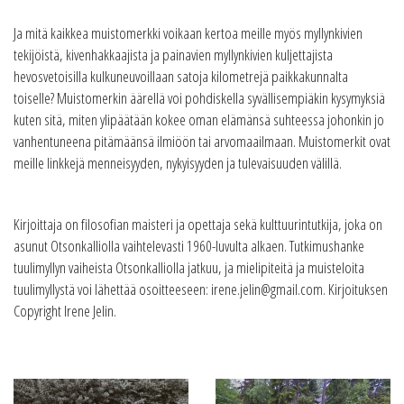
Ja mitä kaikkea muistomerkki voikaan kertoa meille myös myllynkivien
tekijöistä, kivenhakkaajista ja painavien myllynkivien kuljettajista
hevosvetoisilla kulkuneuvoillaan satoja kilometrejä paikkakunnalta
toiselle? Muistomerkin äärellä voi pohdiskella syvällisempiäkin kysymyksiä
kuten sitä, miten ylipäätään kokee oman elämänsä suhteessa johonkin jo
vanhentuneena pitämäänsä ilmiöön tai arvomaailmaan. Muistomerkit ovat
meille linkkejä menneisyyden, nykyisyyden ja tulevaisuuden välillä.
Kirjoittaja on filosofian maisteri ja opettaja sekä kulttuurintutkija, joka on
asunut Otsonkalliolla vaihtelevasti 1960-luvulta alkaen. Tutkimushanke
tuulimyllyn vaiheista Otsonkalliolla jatkuu, ja mielipiteitä ja muisteloita
tuulimyllystä voi lähettää osoitteeseen: irene.jelin@gmail.com. Kirjoituksen
Copyright Irene Jelin.