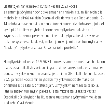
Lisätietojen hankkimiseksi kutsuin kesällä 2023 koolle
asiantuntijatyöryhmän pohdiskelemaan ensinnäkin sitä, millä tavoin olisi
mahdollista siirtää takaisin Otsonkalliolle tienvarressa Otsolahdentie 12-
14 kohdalla maahan osittain hautautuneet suuret kivenlohkareet, joita oli
syytä pitää tuulimyllyn yhden kadonneen myllynkiven palasina että
käynnistää tarkempi perehtyminen itse tuulimyllyn vaiheisiin. Keskeiset
tutkimuskysymykset kuuluivat, milloin ja miksi ja miten on tuulimylly ja nyt
”löydetty” myllynkivi aikanaan Otsonkalliolta poistettu?
Eli myllynkivihankkeeksi 12.9.2023 kokouksessamme nimeämäni hanke on
itseasiassa paikallishistoriaan liittyvä tutkimushanke, jonka ensimmäinen
osuus, myllynkiven kuuden osan kuljettaminen Otsonkalliolle huhtikuusssa
2025 ja niiden koostaminen yhdeksi myllynkivimuodostelmaksi on
onnistuneesti saatu suoritetuksi ja ”uusmyllynkivi” nähtävissä kalliolla,
lähellä entisen tuulimyllyn paikkaa. Tästä mittavasta urakasta vastasi
Otsonkallio 3 taloyhtiön hallituksen valtuuttamana työryhmämme jäsen
arkkitehti Olavi Montin.