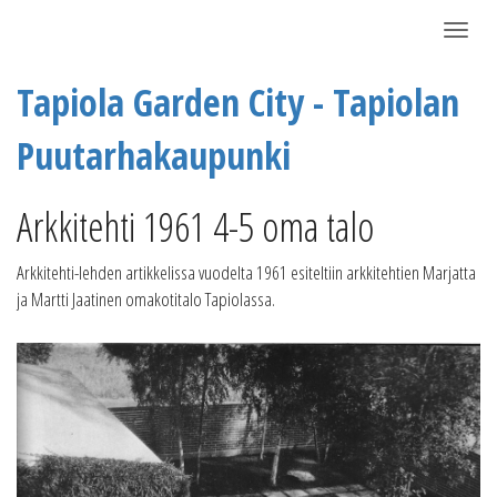
Näytä/P
Tapiola Garden City - Tapiolan
Puutarhakaupunki
Arkkitehti 1961 4-5 oma talo
Arkkitehti-lehden artikkelissa vuodelta 1961 esiteltiin arkkitehtien Marjatta
ja Martti Jaatinen omakotitalo Tapiolassa.