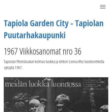
Näytä/P
Tapiola Garden City - Tapiolan
Puutarhakaupunki
1967 Viikkosanomat nro 36
Tapiolan Yhteiskoulun kolmas luokka ja lehtori Leena Aho luontoretkellä
syksyllä 1967.