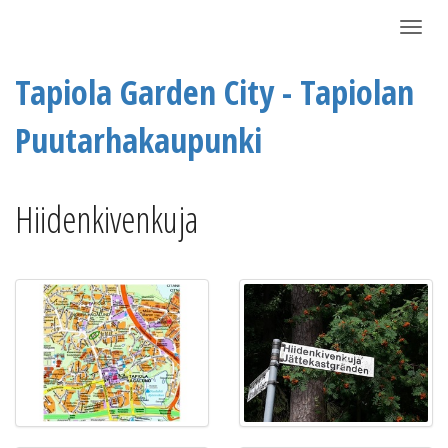
Näytä/P
Tapiola Garden City - Tapiolan
Puutarhakaupunki
Hiidenkivenkuja