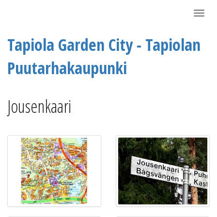
Näytä/P
Tapiola Garden City - Tapiolan
Puutarhakaupunki
Jousenkaari