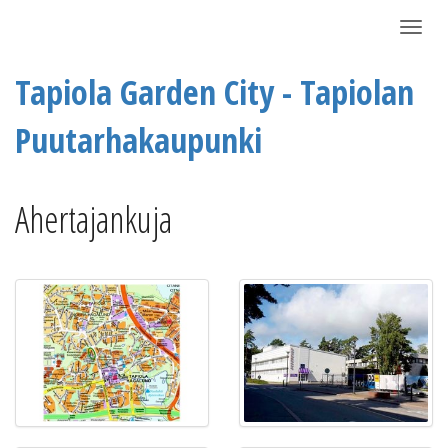
Näytä/P
Tapiola Garden City - Tapiolan
Puutarhakaupunki
Ahertajankuja