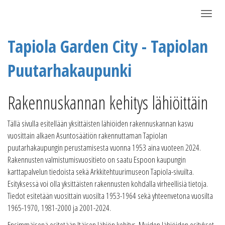
Näytä/P
Tapiola Garden City - Tapiolan
Puutarhakaupunki
Rakennuskannan kehitys lähiöittäin
Tällä sivulla esitellään yksittäisten lähiöiden rakennuskannan kasvu
vuosittain alkaen Asuntosäätiön rakennuttaman Tapiolan
puutarhakaupungin perustamisesta vuonna 1953 aina vuoteen 2024.
Rakennusten valmistumisvuositieto on saatu Espoon kaupungin
karttapalvelun tiedoista sekä Arkkitehtuurimuseon Tapiola-sivuilta.
Esityksessä voi olla yksittäisten rakennusten kohdalla virheellisiä tietoja.
Tiedot esitetään vuosittain vuosilta 1953-1964 sekä yhteenvetona vuosilta
1965-1970, 1981-2000 ja 2001-2024.
Ensimmäisenä esitetään Itäisen lähiön kehitys. Muiden lähiöiden esitykset