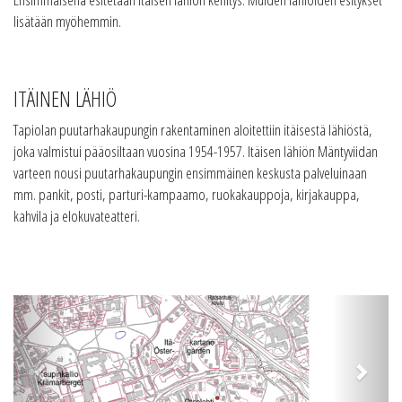
lisätään myöhemmin.
ITÄINEN LÄHIÖ
Tapiolan puutarhakaupungin rakentaminen aloitettiin itäisestä lähiöstä,
joka valmistui pääosiltaan vuosina 1954-1957. Itäisen lähiön Mäntyviidan
varteen nousi puutarhakaupungin ensimmäinen keskusta palveluinaan
mm. pankit, posti, parturi-kampaamo, ruokakauppoja, kirjakauppa,
kahvila ja elokuvateatteri.
Previous
Next