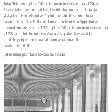
Toivo Nikkanen, dipl.ins. TKK:n rakennusinsinööriosastolta v.1956 ja
Espoon talonrakennuspäällikkö, kirjoitti tähän numeroon laajan ja
yksityiskohtaisen selostuksen Tapiolan uimahallin suunnittelusta ja
rakentamisesta. Leo Kallio, ins. Tampereen Teknillisen Oppilaitoksen
talonrakennusosastolta v. 1952, dipl.ins. TKK:n rakennusinsinööriosastolta
v.1958, ja tuolloin Ins.toimitso Maa ja Vesti palveluksessa, kirjoitti
artikkelin pohjaveden pinnan alentamisesta uimahallin
rakentamispaikalla.
Julkaisemme jutun tässä kokonaisuudessaan.