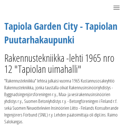
Näytä/P
Tapiola Garden City - Tapiolan
Puutarhakaupunki
Rakennustekniikka -lehti 1965 nro
12 "Tapiolan uimahalli"
"Rakennustekniikka" lehteä julkaisi vuonna 1965 Kustannusosakeyhtiö
Rakennustekniikka, jonka taustalla olivat Rakennusinsinööriyhdistys -
Byggnadsingenjörsföreningen r.y., Maa- ja vesirakennusinsinöörien
yhdistys r.y., Suomen Betoniyhdistys r.y. - Betongföreningen i Finland r.f.
sekä Suomen Neuvottelevien Insinöörien Liitto - Finlands Konsulterande
Ingenjörers Förbund (SNIL) r.y. Lehden päätoimittaja oli dipl.ins. Raimo
Salokangas.