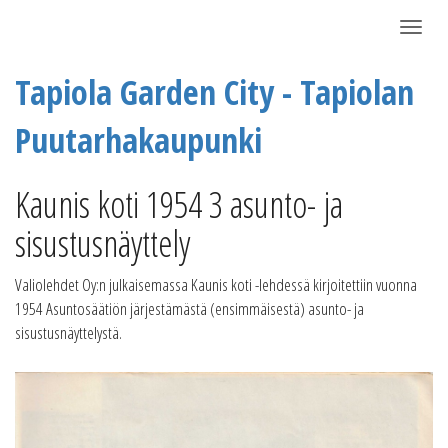
Näytä/P
Tapiola Garden City - Tapiolan
Puutarhakaupunki
Kaunis koti 1954 3 asunto- ja
sisustusnäyttely
Valiolehdet Oy:n julkaisemassa Kaunis koti -lehdessä kirjoitettiin vuonna
1954 Asuntosäätiön järjestämästä (ensimmäisestä) asunto- ja
sisustusnäyttelystä.